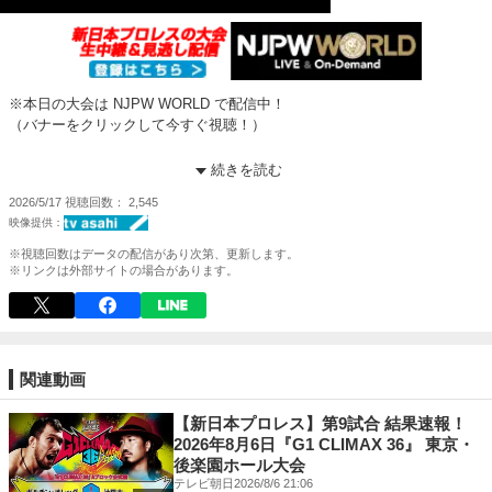
※本日の大会は NJPW WORLD で配信中！
（バナーをクリックして今すぐ視聴！）
【第5試合】『BEST OF THE SUPER Jr.33』Aブロック公式戦
続きを読む
ニック・ウェイン（1勝2敗＝2点） × vs ◯ フランシスコ・アキラ（1勝2
2026/5/17
視聴回数
2,545
敗＝2点）
(10分08秒) 横入り式エビ固め
※視聴回数はデータの配信があり次第、更新します。
新日本プロレス観るなら NJPW WORLD で！
※リンクは外部サイトの場合があります。
登録＆視聴⇒
https://www.njpwworld.com/
初心者向け！Amazon Prime Videoサービス
『NJPW WORLD for Prime Video』の加入はこちら
⇒
https://www.amazon.co.jp/channels/njpwworldjp
関連動画
《初回7日間無料》
【新日本プロレス】第9試合 結果速報！
★NJPW WORLD 公式SNS
2026年8月6日『G1 CLIMAX 36』 東京・
X -
https://twitter.com/njpwworld
後楽園ホール大会
Facebook -
https://www.facebook.com/njpwworld1972/
テレビ朝日
2026/8/6 21:06