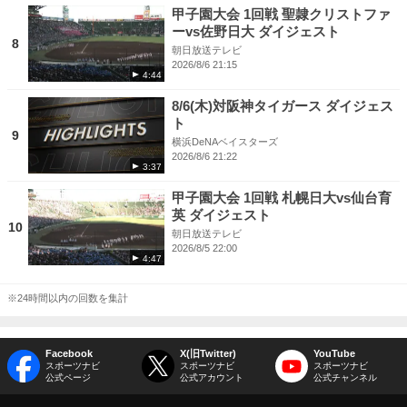
甲子園大会 1回戦 聖隷クリストファ
ーvs佐野日大 ダイジェスト
8
朝日放送テレビ
2026/8/6 21:15
4:44
8/6(木)対阪神タイガース ダイジェス
ト
9
横浜DeNAベイスターズ
2026/8/6 21:22
3:37
甲子園大会 1回戦 札幌日大vs仙台育
英 ダイジェスト
10
朝日放送テレビ
2026/8/5 22:00
4:47
※24時間以内の回数を集計
Facebook
X(旧Twitter)
YouTube
スポーツナビ
スポーツナビ
スポーツナビ
公式ページ
公式アカウント
公式チャンネル