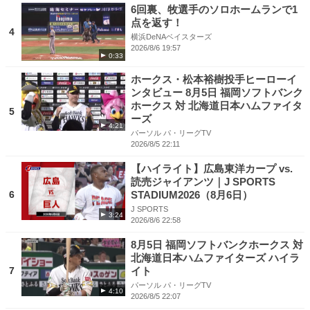
6回裏、牧選手のソロホームランで1
点を返す！
4
横浜DeNAベイスターズ
2026/8/6 19:57
0:33
ホークス・松本裕樹投手ヒーローイ
ンタビュー 8月5日 福岡ソフトバンク
ホークス 対 北海道日本ハムファイタ
5
ーズ
4:21
パーソル パ・リーグTV
2026/8/5 22:11
【ハイライト】広島東洋カープ vs.
読売ジャイアンツ｜J SPORTS
6
STADIUM2026（8月6日）
J SPORTS
3:24
2026/8/6 22:58
8月5日 福岡ソフトバンクホークス 対
北海道日本ハムファイターズ ハイラ
7
イト
パーソル パ・リーグTV
4:10
2026/8/5 22:07