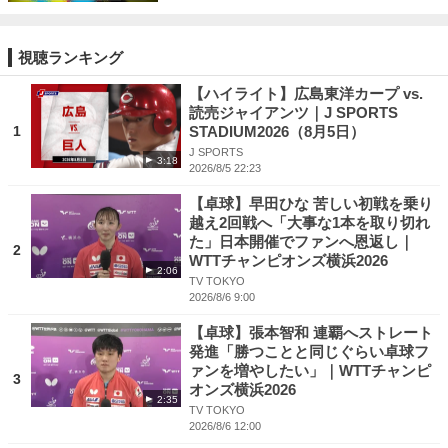
視聴ランキング
【ハイライト】広島東洋カープ vs.
読売ジャイアンツ｜J SPORTS
1
STADIUM2026（8月5日）
J SPORTS
3:18
2026/8/5 22:23
【卓球】早田ひな 苦しい初戦を乗り
越え2回戦へ「大事な1本を取り切れ
た」日本開催でファンへ恩返し｜
2
WTTチャンピオンズ横浜2026
2:06
TV TOKYO
2026/8/6 9:00
【卓球】張本智和 連覇へストレート
発進「勝つことと同じぐらい卓球フ
ァンを増やしたい」｜WTTチャンピ
3
オンズ横浜2026
2:35
TV TOKYO
2026/8/6 12:00