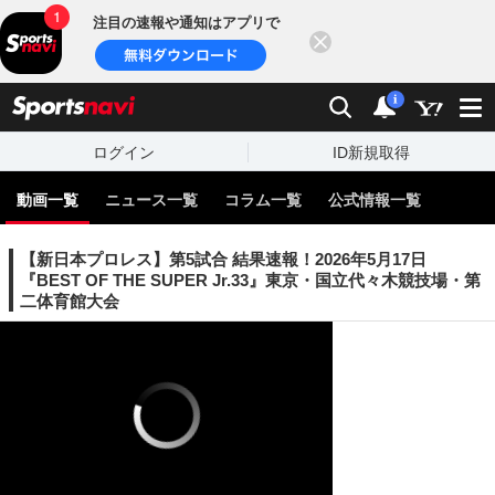
注目の速報や通知はアプリで
閉じる
sports
検索
通知
i
ログイン
ID新規取得
動画一覧
ニュース一覧
コラム一覧
公式情報一覧
【新日本プロレス】第5試合 結果速報！2026年5月17日
『BEST OF THE SUPER Jr.33』東京・国立代々木競技場・第
二体育館大会