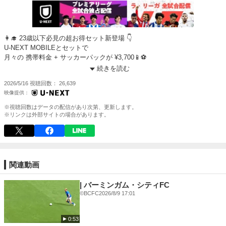
👩‍🎓 23歳以下必見の超お得セット新登場 👇
U-NEXT MOBILEとセットで
月々の 携帯料金 + サッカーパックが ¥3,700📱⚽️
お得に世界最高峰のサッカーを楽しもう！
続きを読む
https://mobile.unext.jp/soccer-pack
2026/5/16
視聴回数
26,639
-----------
実況：倉敷 保雄
※視聴回数はデータの配信があり次第、更新します。
解説：増嶋 竜也
※リンクは外部サイトの場合があります。
provided by: IMAGO
---------
U-NEXT 📣『サッカーパック』販売中🎉
関連動画
最高峰の戦いを見逃すな⚽️
🟪プレミアリーグ【独占配信】
| バーミンガム・シティFC
🟥ラ・リーガ 1部
©BCFC
2026/8/9 17:01
🟧エールディヴィジ
💛ウィメンズ・スーパー・リーグ（英・女子１部）
0:53