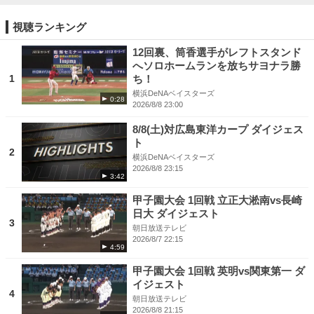
視聴ランキング
12回裏、筒香選手がレフトスタンド
へソロホームランを放ちサヨナラ勝
1
ち！
横浜DeNAベイスターズ
0:28
2026/8/8 23:00
8/8(土)対広島東洋カープ ダイジェス
ト
2
横浜DeNAベイスターズ
2026/8/8 23:15
3:42
甲子園大会 1回戦 立正大淞南vs長崎
日大 ダイジェスト
3
朝日放送テレビ
2026/8/7 22:15
4:59
甲子園大会 1回戦 英明vs関東第一 ダ
イジェスト
4
朝日放送テレビ
2026/8/8 21:15