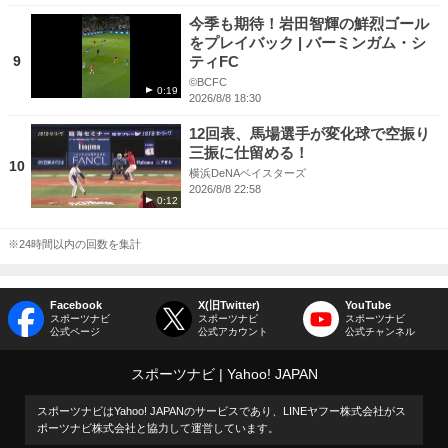
今季も期待！岩田智輝の鮮烈ゴール
をプレイバック | バーミンガム・シ
9
ティFC
©BCFC
0:19
2026/8/8 18:30
12回表、馬場選手が変化球で空振り
三振に仕留める！
10
横浜DeNAベイスターズ
2026/8/8 22:58
0:12
※24時間以内の回数を集計
Facebook
X(旧Twitter)
YouTube
スポーツナビ
スポーツナビ
スポーツナビ
公式ページ
公式アカウント
公式チャンネル
スポーツナビ
Yahoo! JAPAN
スポーツナビはYahoo! JAPANのサービスであり、LINEヤフー株式会社がス
ポーツナビ株式会社と協力して運営しています。