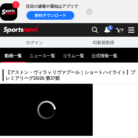
注目の速報や通知はアプリで
閉じる
sports
検索
通知
i
ログイン
ID新規取得
動画一覧
ニュース一覧
コラム一覧
公式情報一覧
【アストン・ヴィラ v リヴァプール｜ショートハイライト】プ
レミアリーグ25/26 第37節