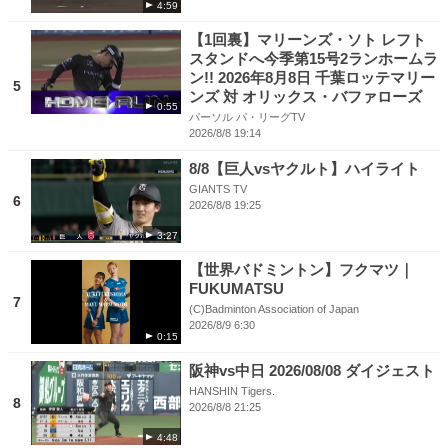
4:59
【1回裏】マリーンズ・ソト レフト
スタンドへ今季第15号2ランホームラ
ン!! 2026年8月8日 千葉ロッテマリー
5
ンズ 対 オリックス・バファローズ
0:55
パーソル パ・リーグTV
2026/8/8 19:14
8/8【巨人vsヤクルト】ハイライト
GIANTS TV
6
2026/8/8 19:25
3:27
【世界バドミントン】フクマツ｜
FUKUMATSU
7
(C)Badminton Association of Japan
2026/8/9 6:30
0:15
阪神vs中日 2026/08/08 ダイジェスト
HANSHIN Tigers.
8
2026/8/8 21:25
4:48