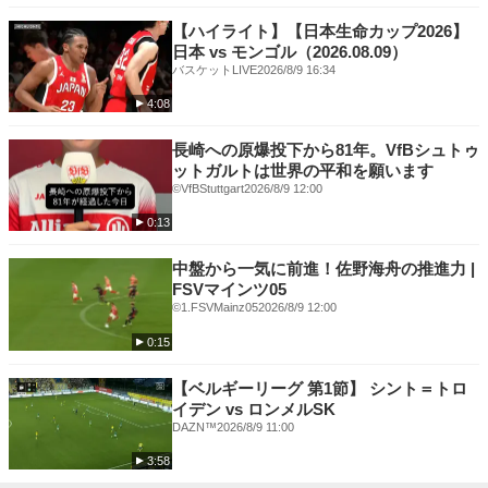
🏆各国カップ戦を独占配信🏆
🟥FAカップ
【ハイライト】【日本生命カップ2026】
🟦コパ・デル・レイ
日本 vs モンゴル（2026.08.09）
🟥FAコミュニティ・シールド
バスケットLIVE
2026/8/9 16:34
🟨スーペルコパ・デ・エスパーニャ
4:08
📺その他、ハイライト番組や過去映像なども充実📺
長崎への原爆投下から81年。VfBシュトゥ
ットガルトは世界の平和を願います
★「サッカーパック」概要
©VfBStuttgart
2026/8/9 12:00
月額2,600円で上記の豊富なコンテンツを
お楽しみいただけるサッカーに特化したプランです。
0:13
下記ページより加入いただくと、初月1,400円で
中盤から一気に前進！佐野海舟の推進力 |
「サッカーパック」＋「月額プラン(無料トライアル)」
FSVマインツ05
お得にお楽しみいただくことができます✨
©1.FSVMainz05
2026/8/9 12:00
↓
詳細はこちら👉
https://www.video.unext.jp/lp/football_pack?
0:15
cid=D33377&rid=SR00671&adid=XXX&utm_source=youtube&utm_mediu
m=social&utm_campaign=youtube_title_football&utm_content=SR0067
【ベルギーリーグ 第1節】 シント＝トロ
イデン vs ロンメルSK
DAZN™
2026/8/9 11:00
3:58