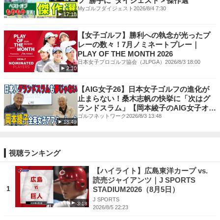
フ“勝手に”ダイジェスト＞傑作選
Myゴルフダイジェスト
2026/8/4 7:30
17:18
【女子ゴルフ】勝利への執念が光ったプ
レーの数々！7月ノミネートプレー｜
PLAY OF THE MONTH 2026
日本女子プロゴルフ協会（JLPGA）
2026/8/3 18:00
2:10
【AIG女子26】日本女子ゴルフの進化が
止まらない！桑木志帆の快挙に「次はグ
ランドスラム」【岡本綾子のAIG女子オー
プンアフタートーク】
ゴルフネットワーク
2026/8/3 13:48
18:49
視聴ランキング
【ハイライト】広島東洋カープ vs.
読売ジャイアンツ｜J SPORTS
1
STADIUM2026（8月5日）
J SPORTS
3:18
2026/8/5 22:23