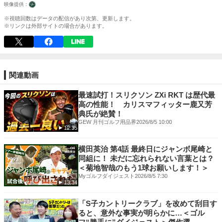
※視聴回数はデータの配信があり次第、更新します。
※リンクは外部サイトの場合があります。
関連動画
最速試打！スリクソン ZXi RKT は歴代最
高の性能！ カリスマフィッター鹿又芳
典氏が絶賛！
GEW 月刊ゴルフ用品界
2026/8/5 10:00
12:35
横田英治 第4話 最終日にジャンボ尾崎と
同組に！ 未だに忘れられない言葉とは？
＜菊地智哉のもう1球お願いします！＞
Myゴルフダイジェスト
2026/8/5 7:30
13:34
「S子カントリークラブ」を改めて刮目す
ると、意外な事実が明らかに…＜ゴル