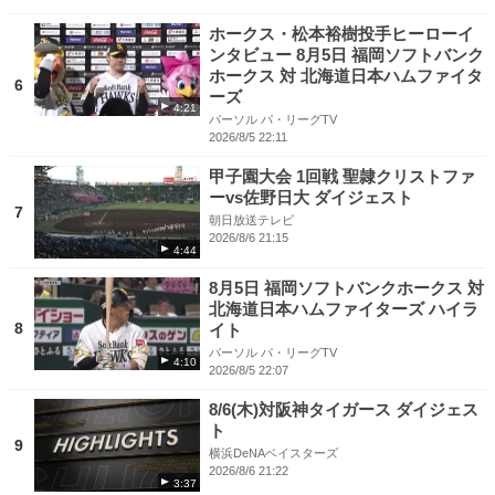
ホークス・松本裕樹投手ヒーローイ
ンタビュー 8月5日 福岡ソフトバンク
ホークス 対 北海道日本ハムファイタ
6
ーズ
4:21
パーソル パ・リーグTV
2026/8/5 22:11
甲子園大会 1回戦 聖隷クリストファ
ーvs佐野日大 ダイジェスト
7
朝日放送テレビ
2026/8/6 21:15
4:44
8月5日 福岡ソフトバンクホークス 対
北海道日本ハムファイターズ ハイラ
8
イト
パーソル パ・リーグTV
4:10
2026/8/5 22:07
8/6(木)対阪神タイガース ダイジェス
ト
9
横浜DeNAベイスターズ
2026/8/6 21:22
3:37