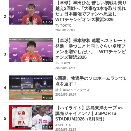
【卓球】早田ひな 苦しい初戦を乗り
越え2回戦へ「大事な1本を取り切れ
た」日本開催でファンへ恩返し｜
2
WTTチャンピオンズ横浜2026
2:06
TV TOKYO
2026/8/6 9:00
【卓球】張本智和 連覇へストレート
発進「勝つことと同じぐらい卓球フ
ァンを増やしたい」｜WTTチャンピ
3
オンズ横浜2026
2:35
TV TOKYO
2026/8/6 12:00
6回裏、牧選手のソロホームランで1
点を返す！
4
横浜DeNAベイスターズ
2026/8/6 19:57
0:33
【ハイライト】広島東洋カープ vs.
読売ジャイアンツ｜J SPORTS
5
STADIUM2026（8月6日）
J SPORTS
3:24
2026/8/6 22:58