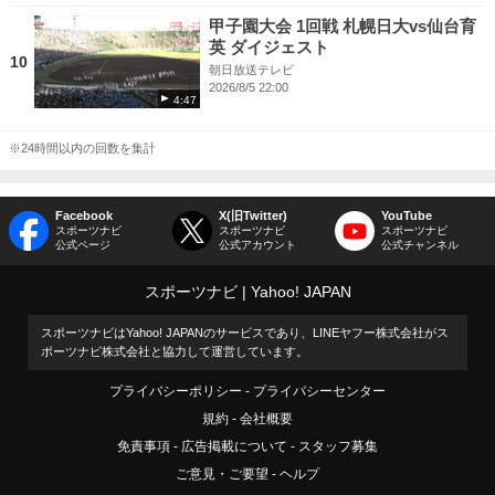
甲子園大会 1回戦 札幌日大vs仙台育
英 ダイジェスト
10
朝日放送テレビ
2026/8/5 22:00
4:47
※24時間以内の回数を集計
Facebook
X(旧Twitter)
YouTube
スポーツナビ
スポーツナビ
スポーツナビ
公式ページ
公式アカウント
公式チャンネル
スポーツナビ
Yahoo! JAPAN
スポーツナビはYahoo! JAPANのサービスであり、LINEヤフー株式会社がス
ポーツナビ株式会社と協力して運営しています。
プライバシーポリシー
プライバシーセンター
規約
会社概要
免責事項
広告掲載について
スタッフ募集
ご意見・ご要望
ヘルプ