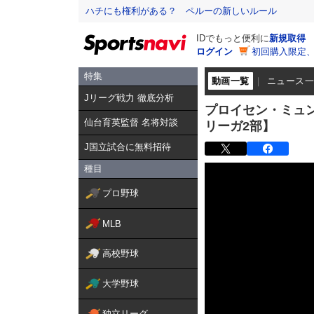
ハチにも権利がある？ ペルーの新しいルール
IDでもっと便利に
新規取得
ログイン
初回購入限定
特集
動画一覧
ニュース
Jリーグ戦力 徹底分析
プロイセン・ミュ
仙台育英監督 名将対談
リーガ2部】
J国立試合に無料招待
種目
プロ野球
MLB
高校野球
大学野球
独立リーグ