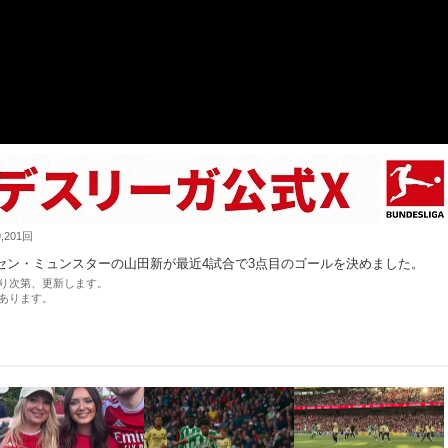
201回
セン・ミュンスターの山田新が最近4試合で3点目のゴールを決めました。
り次第、更新します。
あります。