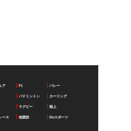
ュア
F1
バレー
バドミントン
カーリング
ラグビー
陸上
レース
他競技
Doスポーツ