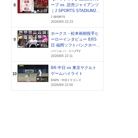
ープ vs. 読売ジャイアンツ
8
｜J SPORTS STADIUM20
3:18
26（8月5日）
J SPORTS
2026/8/5 22:23
ホークス・松本裕樹投手ヒ
ーローインタビュー 8月5
9
日 福岡ソフトバンクホーク
4:21
ス 対 北海道日本ハムファ
パーソル パ・リーグTV
2026/8/5 22:11
イターズ
8/6 中日 vs 東京ヤクルト
ゲームハイライト
10
3:05
DAZN・中日ドラゴンズ
2026/8/6 22:00