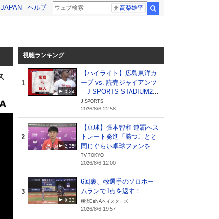
! JAPAN
ヘルプ
高梨雄平
検索
視聴ランキング
【ハイライト】広島東洋カ
ス
ープ vs. 読売ジャイアンツ
1
｜J SPORTS STADIUM20
3:24
26（8月6日）
J SPORTS
2026/8/6 22:58
【卓球】張本智和 連覇へス
トレート発進「勝つことと
2
同じぐらい卓球ファンを増
2:35
やしたい」｜WTTチャンピ
TV TOKYO
2026/8/6 12:00
オンズ横浜2026
6回裏、牧選手のソロホー
ムランで1点を返す！
3
0:33
横浜DeNAベイスターズ
2026/8/6 19:57