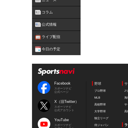
コラム
公式情報
ライブ配信
今日の予定
Facebook
野球
サ
スポーツナビ
プロ野球
J
公式ページ
MLB
海
X（旧Twitter）
高校野球
サ
スポーツナビ
公式アカウント
大学野球
高
独立リーグ
YouTube
ラ
スポーツナビ
侍ジャパン