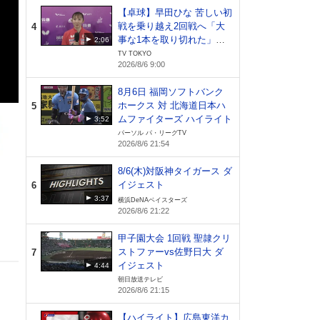
【卓球】早田ひな 苦しい初
戦を乗り越え2回戦へ「大
4
事な1本を取り切れた」日
2:06
本開催でファンへ恩返し｜
TV TOKYO
2026/8/6 9:00
WTTチャンピオンズ横浜20
26
8月6日 福岡ソフトバンク
ホークス 対 北海道日本ハ
5
ムファイターズ ハイライト
3:52
パーソル パ・リーグTV
2026/8/6 21:54
8/6(木)対阪神タイガース ダ
イジェスト
6
3:37
横浜DeNAベイスターズ
2026/8/6 21:22
甲子園大会 1回戦 聖隷クリ
ストファーvs佐野日大 ダ
7
イジェスト
4:44
朝日放送テレビ
2026/8/6 21:15
【ハイライト】広島東洋カ