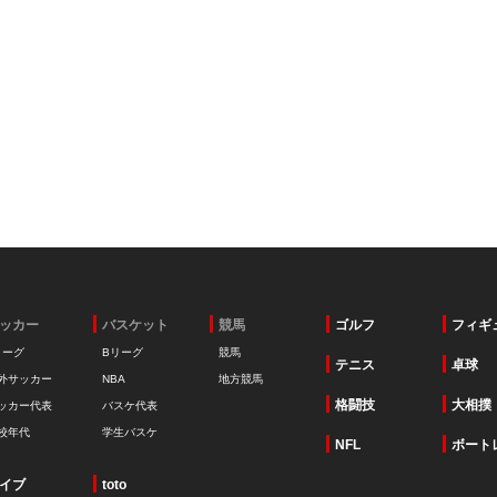
ッカー
バスケット
競馬
ゴルフ
フィギ
リーグ
Bリーグ
競馬
テニス
卓球
外サッカー
NBA
地方競馬
格闘技
大相撲
ッカー代表
バスケ代表
校年代
学生バスケ
NFL
ボート
イブ
toto