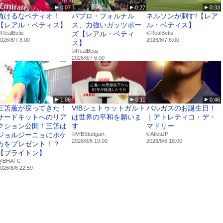
0:07
0:27
0:33
負けるなベティオ！
パブロ・フォルナル
ネルソンが刺す!【レア
【レアル・ベティス】
ス、力強いガッツポー
ル・ベティス】
RealBetis
ズ【レアル・ベティ
©RealBetis
026/8/7 8:00
2026/8/7 8:00
ス】
©RealBetis
2026/8/7 8:00
1:09
0:11
0:46
三笘薫が戻ってきた！
VfBシュトゥットガルト
バルガスのお誕生日！
サードキットへのリア
は世界の平和を願いま
｜アトレティコ・デ・
クション公開！三笘は
す
マドリー
ジョルジーニョにポケ
©VfBStuttgart
©️AtletiJP
2026/8/6 19:00
2026/8/6 18:00
カをプレゼント！？
【ブライトン】
@BHAFC
026/8/6 22:59