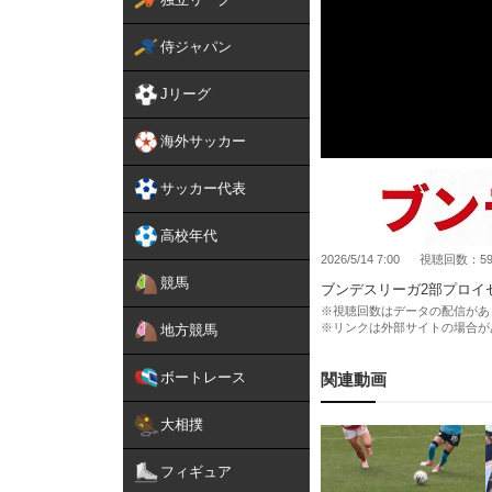
侍ジャパン
Jリーグ
海外サッカー
サッカー代表
高校年代
2026/5/14 7:00
視聴回数：59,
競馬
ブンデスリーガ2部プロイ
※視聴回数はデータの配信があ
※リンクは外部サイトの場合が
地方競馬
ボートレース
関連動画
大相撲
フィギュア