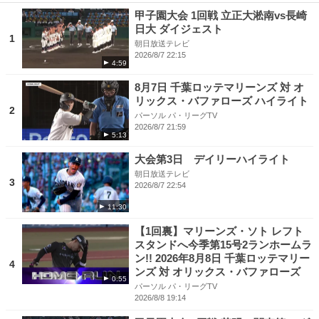
甲子園大会 1回戦 立正大淞南vs長崎
日大 ダイジェスト
1
朝日放送テレビ
2026/8/7 22:15
4:59
8月7日 千葉ロッテマリーンズ 対 オ
リックス・バファローズ ハイライト
2
パーソル パ・リーグTV
2026/8/7 21:59
5:13
大会第3日 デイリーハイライト
朝日放送テレビ
3
2026/8/7 22:54
11:30
【1回裏】マリーンズ・ソト レフト
スタンドへ今季第15号2ランホームラ
ン!! 2026年8月8日 千葉ロッテマリー
4
ンズ 対 オリックス・バファローズ
0:55
パーソル パ・リーグTV
2026/8/8 19:14