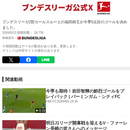
ブンデスリーガ2部カールスルーエの福田師王が今季5点目のゴールを決め
ました。
2026/5/13
視聴回数
18,735
※視聴回数はデータの配信があり次第、更新します。
※リンクは外部サイトの場合があります。
関連動画
今季も期待！岩田智輝の鮮烈ゴールをプ
レイバック | バーミンガム・シティFC
©BCFC
2026/8/8 18:30
0:19
明日J1リーグ開幕戦を迎えるV・ファーレ
ン長崎の皆さんへのメッセージ