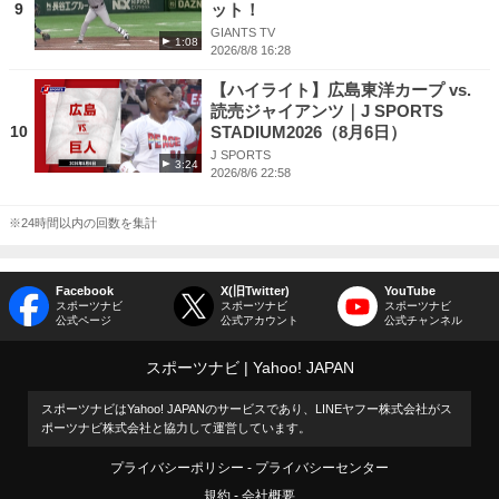
9
ット！
GIANTS TV
1:08
2026/8/8 16:28
【ハイライト】広島東洋カープ vs.
読売ジャイアンツ｜J SPORTS
10
STADIUM2026（8月6日）
J SPORTS
3:24
2026/8/6 22:58
※24時間以内の回数を集計
Facebook
X(旧Twitter)
YouTube
スポーツナビ
スポーツナビ
スポーツナビ
公式ページ
公式アカウント
公式チャンネル
スポーツナビ
Yahoo! JAPAN
スポーツナビはYahoo! JAPANのサービスであり、LINEヤフー株式会社がス
ポーツナビ株式会社と協力して運営しています。
プライバシーポリシー
プライバシーセンター
規約
会社概要