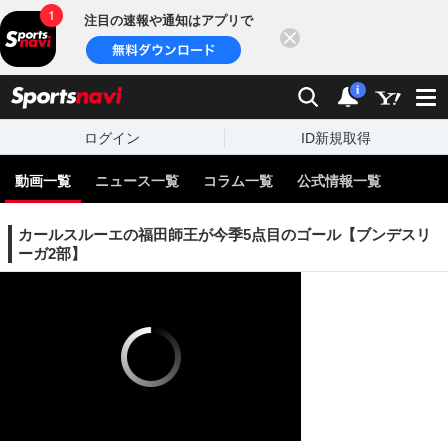
注目の速報や通知はアプリで
閉じる
sports
検索
通知
i
ログイン
ID新規取得
動画一覧
ニュース一覧
コラム一覧
公式情報一覧
カールスルーエの福田師王が今季5点目のゴール【ブンデスリ
ーガ2部】