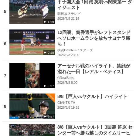
甲子園大会 1回戦 英明vs関東第一 ダ
イジェスト
5
朝日放送テレビ
2026/8/8 21:15
4:59
12回裏、筒香選手がレフトスタンド
へソロホームランを放ちサヨナラ勝
6
ち！
横浜DeNAベイスターズ
0:28
2026/8/8 23:00
アーセナル戦のハイライト、笑顔が
溢れた一日【レアル・ベティス】
7
©RealBetis
2026/8/8 8:00
0:57
8/8【巨人vsヤクルト】ハイライト
GIANTS TV
8
2026/8/8 19:25
3:27
8/8【巨人vsヤクルト】3回裏 笹原 セ
ンター前へ勝ち越しのタイムリーヒ