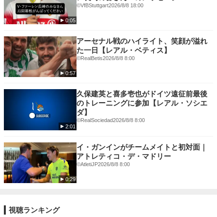
©VfBStuttgart
2026/8/8 18:00
0:05
アーセナル戦のハイライト、笑顔が溢れ
た一日【レアル・ベティス】
©RealBetis
2026/8/8 8:00
0:57
久保建英と喜多壱也がドイツ遠征前最後
のトレーニングに参加【レアル・ソシエ
ダ】
©RealSociedad
2026/8/8 8:00
2:01
イ・ガンインがチームメイトと初対面｜
アトレティコ・デ・マドリー
©️AtletiJP
2026/8/8 8:00
0:29
視聴ランキング