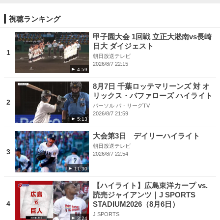
視聴ランキング
甲子園大会 1回戦 立正大淞南vs長崎
日大 ダイジェスト
1
朝日放送テレビ
2026/8/7 22:15
4:59
8月7日 千葉ロッテマリーンズ 対 オ
リックス・バファローズ ハイライト
2
パーソル パ・リーグTV
2026/8/7 21:59
5:13
大会第3日 デイリーハイライト
朝日放送テレビ
3
2026/8/7 22:54
11:30
【ハイライト】広島東洋カープ vs.
読売ジャイアンツ｜J SPORTS
4
STADIUM2026（8月6日）
J SPORTS
3:24