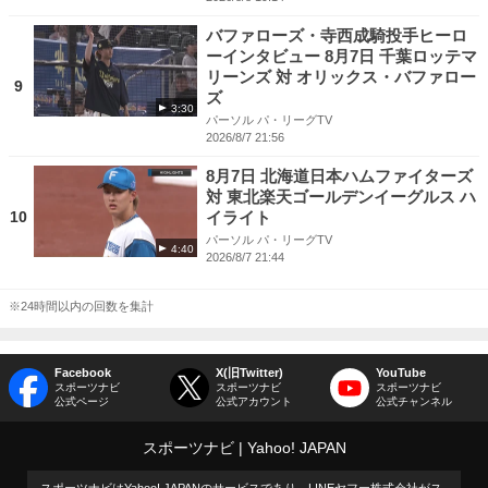
バファローズ・寺西成騎投手ヒーロ
ーインタビュー 8月7日 千葉ロッテマ
リーンズ 対 オリックス・バファロー
9
ズ
3:30
パーソル パ・リーグTV
2026/8/7 21:56
8月7日 北海道日本ハムファイターズ
対 東北楽天ゴールデンイーグルス ハ
10
イライト
パーソル パ・リーグTV
4:40
2026/8/7 21:44
※24時間以内の回数を集計
Facebook
X(旧Twitter)
YouTube
スポーツナビ
スポーツナビ
スポーツナビ
公式ページ
公式アカウント
公式チャンネル
スポーツナビ
Yahoo! JAPAN