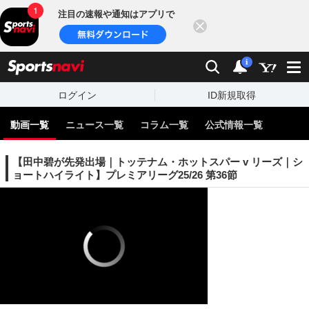
注目の速報や通知はアプリで
閉じる
sports
検索
通知
i
ログイン
ID新規取得
動画一覧
ニュース一覧
コラム一覧
公式情報一覧
【田中碧が先発出場｜トッテナム・ホットスパー v リーズ｜シ
ョートハイライト】プレミアリーグ25/26 第36節