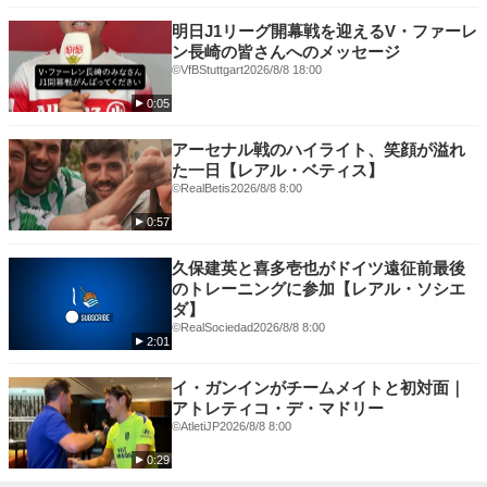
🟥ラ・リーガ 1部
🟧エールディヴィジ
明日J1リーグ開幕戦を迎えるV・ファーレ
💛ウィメンズ・スーパー・リーグ（英・女子１部）
ン長崎の皆さんへのメッセージ
©VfBStuttgart
2026/8/8 18:00
🏆各国カップ戦を独占配信🏆
0:05
🟥FAカップ
🟦コパ・デル・レイ
アーセナル戦のハイライト、笑顔が溢れ
🟥FAコミュニティ・シールド
た一日【レアル・ベティス】
🟨スーペルコパ・デ・エスパーニャ
©RealBetis
2026/8/8 8:00
📺その他、ハイライト番組や過去映像なども充実📺
0:57
★「サッカーパック」概要
久保建英と喜多壱也がドイツ遠征前最後
月額2,600円で上記の豊富なコンテンツを
のトレーニングに参加【レアル・ソシエ
お楽しみいただけるサッカーに特化したプランです。
ダ】
©RealSociedad
2026/8/8 8:00
下記ページより加入いただくと、初月1,400円で
2:01
「サッカーパック」＋「月額プラン(無料トライアル)」
お得にお楽しみいただくことができます✨
イ・ガンインがチームメイトと初対面｜
↓
アトレティコ・デ・マドリー
詳細はこちら👉
https://www.video.unext.jp/lp/football_pack?
©️AtletiJP
2026/8/8 8:00
cid=D33377&rid=SR00671&adid=XXX&utm_source=youtube&utm_mediu
0:29
m=social&utm_campaign=youtube_title_football&utm_content=SR0067