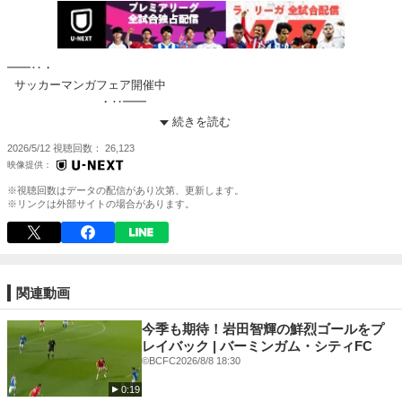
━━‥・
サッカーマンガフェア開催中
⠀⠀⠀⠀⠀⠀⠀⠀⠀・‥━━
続きを読む
#ブルーロック などが今ならお得に読める！
2026/5/12
視聴回数
26,123
https://video.unext.jp/book/browse/feature/BFP0000020?
cid=D32256&rid=&adid=XXX&utm_source=twitter&utm_medium=social&u
tm_campaign=tweet_title_book
※視聴回数はデータの配信があり次第、更新します。
※リンクは外部サイトの場合があります。
観るのも読むのも、U-NEXTで🔥
-----------
実況：桑原 学
解説：坪井 慶介
関連動画
provided by: IMAGO
---------
今季も期待！岩田智輝の鮮烈ゴールをプ
U-NEXT 📣『サッカーパック』販売中🎉
レイバック | バーミンガム・シティFC
©BCFC
2026/8/8 18:30
最高峰の戦いを見逃すな⚽️
0:19
🟪プレミアリーグ【独占配信】