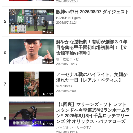
2026/8/6 22:58
阪神vs中日 2026/08/07 ダイジェスト
HANSHIN Tigers.
5
2026/8/7 21:24
5:17
鮮やかな逆転劇！有明が創部３０年
目を飾る甲子園初出場初勝利！【立
6
命館宇治vs有明】
朝日放送テレビ
1:19
2026/8/7 20:17
アーセナル戦のハイライト、笑顔が
溢れた一日【レアル・ベティス】
7
©RealBetis
2026/8/8 8:00
0:57
【1回裏】マリーンズ・ソト レフト
スタンドへ今季第15号2ランホームラ
ン!! 2026年8月8日 千葉ロッテマリー
8
ンズ 対 オリックス・バファローズ
0:55
パーソル パ・リーグTV
2026/8/8 19:14