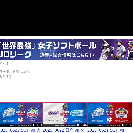
714回
り次第、更新します。
あります。
3:01
2:44
2:57
2026_0622 SGH vs 大
2026_0622 日立 vs タ
2026_0621 SGH vs