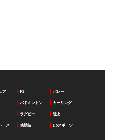
ュア
F1
バレー
バドミントン
カーリング
ラグビー
陸上
レース
他競技
Doスポーツ