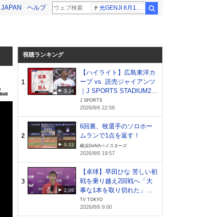
! JAPAN
ヘルプ
光GENJI 8月19日
検索
視聴ランキング
【ハイライト】広島東洋カ
ープ vs. 読売ジャイアンツ
1
｜J SPORTS STADIUM20
3:24
26（8月6日）
J SPORTS
2026/8/6 22:58
6回裏、牧選手のソロホー
ムランで1点を返す！
2
0:33
横浜DeNAベイスターズ
2026/8/6 19:57
【卓球】早田ひな 苦しい初
戦を乗り越え2回戦へ「大
3
事な1本を取り切れた」日
2:06
本開催でファンへ恩返し｜
TV TOKYO
2026/8/6 9:00
WTTチャンピオンズ横浜20