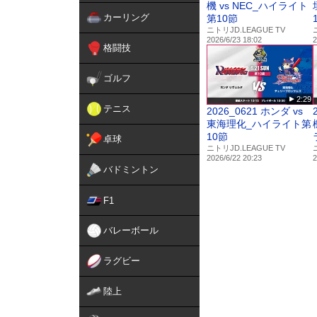
機 vs NEC_ハイライト
カーリング
第10節
ニトリJD.LEAGUE TV
2026/6/23 18:02
2
格闘技
ゴルフ
2:29
テニス
2026_0621 ホンダ vs
東海理化_ハイライト第
10節
卓球
ニトリJD.LEAGUE TV
2026/6/22 20:23
2
バドミントン
F1
バレーボール
ラグビー
陸上