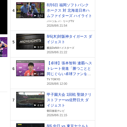
26
8月6日 福岡ソフトバンク
ホークス 対 北海道日本ハ
4
ムファイターズ ハイライト
3:52
パーソル パ・リーグTV
2026/8/6 21:54
8/6(木)対阪神タイガース ダ
イジェスト
5
3:37
横浜DeNAベイスターズ
2026/8/6 21:22
【卓球】張本智和 連覇へス
トレート発進「勝つことと
6
同じぐらい卓球ファンを増
2:35
やしたい」｜WTTチャンピ
TV TOKYO
2026/8/6 12:00
オンズ横浜2026
甲子園大会 1回戦 聖隷クリ
ストファーvs佐野日大 ダ
7
イジェスト
4:44
朝日放送テレビ
2026/8/6 21:15
8/6 中日 vs 東京ヤクルト