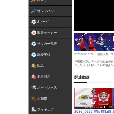
侍ジャパン
Jリーグ
海外サッカー
サッカー代表
高校年代
2026/5/12 7:03
視聴回数：3,
※視聴回数はデータの配信があ
競馬
※リンクは外部サイトの場合が
地方競馬
関連動画
ボートレース
大相撲
3:10
フィギュア
2026_0622 豊田自動織