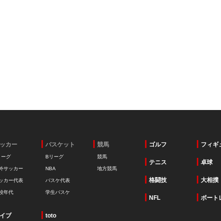
ッカー
バスケット
競馬
ゴルフ
フィギ
リーグ
Bリーグ
競馬
テニス
卓球
外サッカー
NBA
地方競馬
格闘技
大相撲
ッカー代表
バスケ代表
校年代
学生バスケ
NFL
ボート
イブ
toto