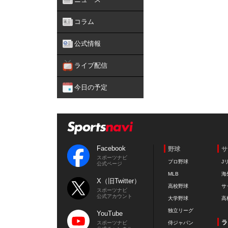
コラム
公式情報
ライブ配信
今日の予定
Facebook
野球
サ
スポーツナビ
プロ野球
J
公式ページ
MLB
海
X（旧Twitter）
高校野球
サ
スポーツナビ
公式アカウント
大学野球
高
独立リーグ
YouTube
ラ
スポーツナビ
侍ジャパン