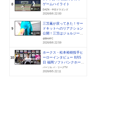
ゲームハイライト
8
3:05
DAZN・中日ドラゴンズ
2026/8/6 22:00
三笘薫が戻ってきた！サー
ドキットへのリアクション
9
公開！三笘はジョルジーニ
1:09
ョにポケカをプレゼン
@BHAFC
2026/8/6 22:59
ト！？【ブライトン】
ホークス・松本裕樹投手ヒ
ーローインタビュー 8月5
10
日 福岡ソフトバンクホーク
4:21
ス 対 北海道日本ハムファ
パーソル パ・リーグTV
2026/8/5 22:11
イターズ