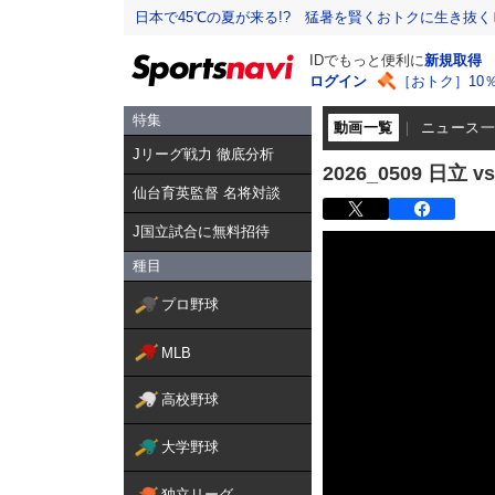
日本で45℃の夏が来る!? 猛暑を賢くおトクに生き抜く
IDでもっと便利に
新規取得
ログイン
［おトク］10
特集
動画一覧
ニュース
Jリーグ戦力 徹底分析
2026_0509 日立
仙台育英監督 名将対談
J国立試合に無料招待
種目
プロ野球
MLB
高校野球
大学野球
独立リーグ