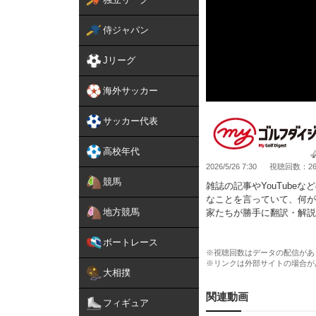
侍ジャパン
Jリーグ
海外サッカー
サッカー代表
高校年代
2026/5/26 7:30
視聴回数：26,
競馬
雑誌の記事やYouTub
なことを言っていて、何が
地方競馬
家たちが勝手に翻訳・解説
マは「計測器」について。
ボートレース
第23話：
※視聴回数はデータの配信があ
※リンクは外部サイトの場合が
https://my-golfdigest.jp/m
大相撲
■■■Myゴルフダイジェス
関連動画
フィギュア
★トップページ