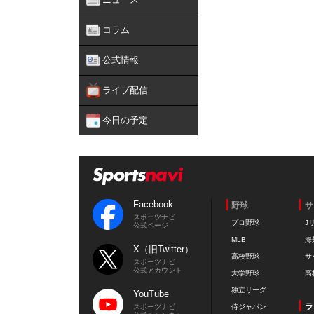
コラム
公式情報
ライブ配信
今日の予定
Facebook
野球
サ
スポーツナビ
プロ野球
J
公式ページ
MLB
海
X（旧Twitter）
高校野球
サ
スポーツナビ
公式アカウント
大学野球
高
独立リーグ
YouTube
ラ
スポーツナビ
侍ジャパン