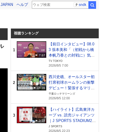
! JAPAN
ヘルプ
sndk
検索
視聴ランキング
【前日インタビュー】08.0
ル
3 張本美和「（初戦から橋
1
本帆乃香との対戦に）気分
7:17
が落ちました笑 優勝を目指
TV TOKYO
2026/8/5 7:00
して1試合ずつ頑張りた
い」｜WTTチャンピオンズ
西川史礁、オールスター初
横浜2026
打席初球ホームランの衝撃
2
デビュー！緊張するマリー
16:39
ンズ戦士たちの様子をカメ
千葉ロッテマリーンズ
2026/8/5 12:00
ラが撮影！【広報カメラ】
【ハイライト】広島東洋カ
ープ vs. 読売ジャイアンツ
3
｜J SPORTS STADIUM20
3:18
26（8月5日）
J SPORTS
2026/8/5 22:23