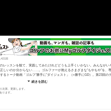
421回
eなどのレッスンを観て、実践してみたけれどどうも上手くいかない。みんながい
正しいのか分からない……。ゴルファーが抱えるさまざまな“もやもや”を、
するトーク動画「ゴルフ“勝手に”ダイジェスト」（=勝手にGD）。第23回の
続きを読む
り次第、更新します。
あります。
ovie/p210588/
ト公式ホームページ■■■