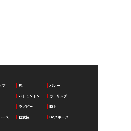
ュア
F1
バレー
バドミントン
カーリング
ラグビー
陸上
レース
他競技
Doスポーツ