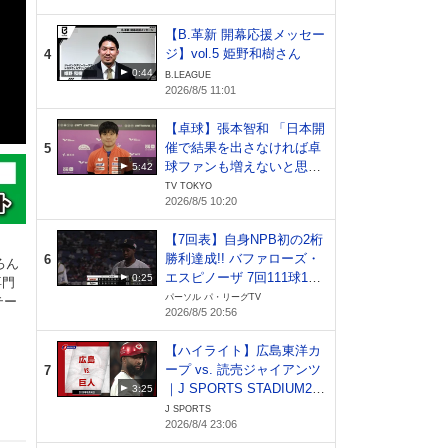
【B.革新 開幕応援メッセー
ジ】vol.5 姫野和樹さん
4
0:44
B.LEAGUE
2026/8/5 11:01
【卓球】張本智和 「日本開
催で結果を出さなければ卓
5
球ファンも増えないと思
5:42
う。全てを賭ける気持ちで
TV TOKYO
2026/8/5 10:20
頑張りたい」｜WTTチャン
ピオンズ横浜2026
【7回表】自身NPB初の2桁
勝利達成!! バファローズ・
6
ろん
エスピノーザ 7回111球1失
0:25
専門
点の好投!! 2026年8月5日
パーソル パ・リーグTV
テー
2026/8/5 20:56
オリックス・バファローズ
対 東北楽天ゴールデンイー
【ハイライト】広島東洋カ
グルス
ープ vs. 読売ジャイアンツ
7
｜J SPORTS STADIUM20
3:25
26（8月4日）
J SPORTS
2026/8/4 23:06