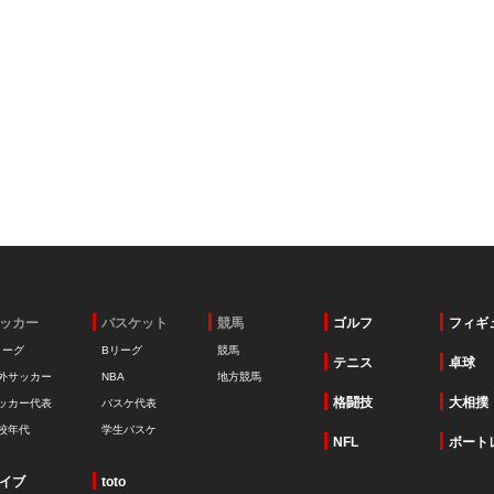
ッカー
バスケット
競馬
ゴルフ
フィギ
リーグ
Bリーグ
競馬
テニス
卓球
外サッカー
NBA
地方競馬
格闘技
大相撲
ッカー代表
バスケ代表
校年代
学生バスケ
NFL
ボート
イブ
toto