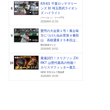
8月4日 千葉ロッテマリー
ンズ 対 埼玉西武ライオン
8
ズ ハイライト
5:18
パーソル パ・リーグTV
2026/8/4 21:53
驚愕の大会第１号！風を味
方につけた仙台育英４番田
9
山 高校通算２５本目は甲
0:53
子園で【札幌日大vs仙台育
朝日放送テレビ
2026/8/5 19:52
英】
最速試打！スリクソン ZXi
ゴル
RKT は歴代最高の性能！
10
スで
カリスマフィッター鹿又芳
12:35
ぞく
典氏が絶賛！
GEW 月刊ゴルフ用品界
2026/8/5 10:00