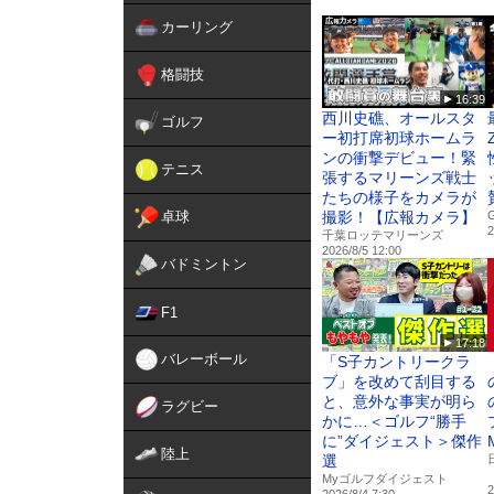
https://my-golfdigest.jp/
カーリング
★オリジナル動画
https://my-golfdigest.jp/mo
格闘技
★みんなのゴルフダイジェ
16:39
https://www.golfdigest-minn
西川史礁、オールスタ
ゴルフ
ー初打席初球ホームラ
■■■Myゴルフダイジェスト
ンの衝撃デビュー！緊
テニス
★Facebook
張するマリーンズ戦士
https://www.facebook.com
たちの様子をカメラが
★X
卓球
撮影！【広報カメラ】
2
https://x.com/golfdigestja
千葉ロッテマリーンズ
2026/8/5 12:00
バドミントン
「Myゴルフダイジェスト
フダイジェスト社の雑誌や
F1
す。アニメ化された「オー
追加！
17:18
バレーボール
「S子カントリークラ
ブ」を改めて刮目する
と、意外な事実が明ら
ラグビー
かに…＜ゴルフ“勝手
に”ダイジェスト＞傑作
陸上
選
Myゴルフダイジェスト
2
2026/8/4 7:30