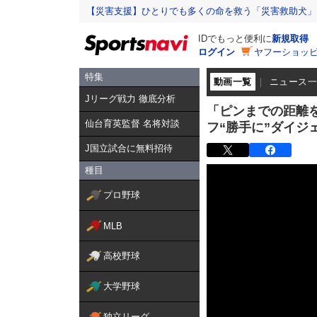
【災害支援】ひとりでも多くの命を救う「災害救助犬」
IDでもっと便利に
新規取得
ログイン
ヤフーショッピ
特集
動画一覧
ニュース
Jリーグ戦力 徹底分析
「ピンまでの距離を
仙台育英監督 名将対談
フ“勝手に”ダイジェ
J国立試合に無料招待
種目
プロ野球
MLB
高校野球
大学野球
独立リーグ