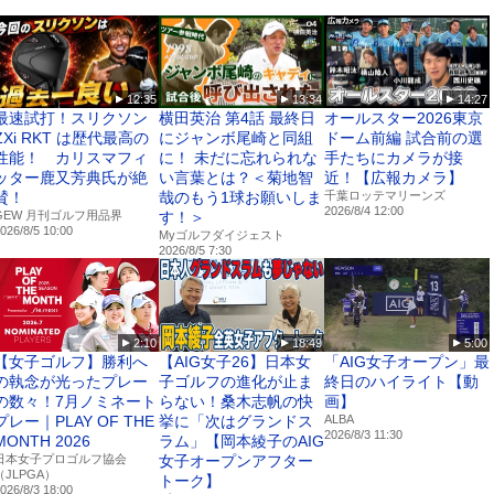
vie/
スト
12:35
13:34
14:27
a.jp/
最速試打！スリクソン
横田英治 第4話 最終日
オールスター2026東京
ZXi RKT は歴代最高の
にジャンボ尾崎と同組
ドーム前編 試合前の選
のSNS■■■
性能！ カリスマフィ
に！ 未だに忘れられな
手たちにカメラが接
ッター鹿又芳典氏が絶
い言葉とは？＜菊地智
近！【広報カメラ】
/MyGolfDigest/
賛！
哉のもう1球お願いしま
千葉ロッテマリーンズ
2026/8/4 12:00
GEW 月刊ゴルフ用品界
す！＞
026/8/5 10:00
pan
Myゴルフダイジェスト
2026/8/5 7:30
」は「週刊ゴルフダイジェスト」「月刊ゴルフダイジェスト」をはじめとした
書籍・コミック等のコンテンツを、ウェブ上で閲覧できる定額課金制サービ
イ! とんぼ」から懐かしの名作マンガまで、読み放題のラインナップもぞく
2:10
18:49
5:00
【女子ゴルフ】勝利へ
【AIG女子26】日本女
「AIG女子オープン」最
の執念が光ったプレー
子ゴルフの進化が止ま
終日のハイライト【動
の数々！7月ノミネート
らない！桑木志帆の快
画】
プレー｜PLAY OF THE
挙に「次はグランドス
ALBA
2026/8/3 11:30
MONTH 2026
ラム」【岡本綾子のAIG
日本女子プロゴルフ協会
女子オープンアフター
（JLPGA）
トーク】
026/8/3 18:00