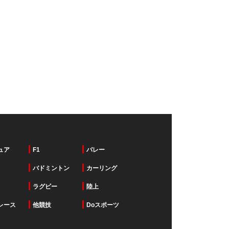
ュア
F1
バレー
バドミントン
カーリング
ラグビー
陸上
レース
他競技
Doスポーツ