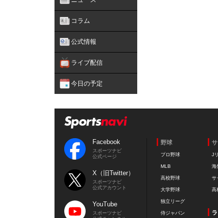
コラム
公式情報
ライブ配信
今日の予定
Facebook
野球
サ
スポーツナビ
プロ野球
J
公式ページ
MLB
海
X（旧Twitter）
高校野球
サ
スポーツナビ
公式アカウント
大学野球
高
独立リーグ
YouTube
ラ
スポーツナビ
侍ジャパン