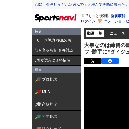
AIに「仕事用イヤホン選んで」と頼んで実際に買った
IDでもっと便利に
新規取得
ログイン
ヤフーショッピ
特集
動画一覧
ニュース
Jリーグ戦力 徹底分析
大事なのは練習の
仙台育英監督 名将対談
フ“勝手に”ダイジェ
J国立試合に無料招待
種目
プロ野球
MLB
高校野球
大学野球
独立リーグ