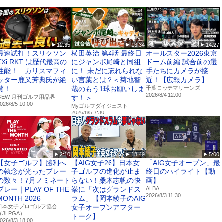
vie/
スト
12:35
13:34
14:27
a.jp/
最速試打！スリクソン
横田英治 第4話 最終日
オールスター2026東京
ZXi RKT は歴代最高の
にジャンボ尾崎と同組
ドーム前編 試合前の選
のSNS■■■
性能！ カリスマフィ
に！ 未だに忘れられな
手たちにカメラが接
ッター鹿又芳典氏が絶
い言葉とは？＜菊地智
近！【広報カメラ】
/MyGolfDigest/
賛！
哉のもう1球お願いしま
千葉ロッテマリーンズ
2026/8/4 12:00
GEW 月刊ゴルフ用品界
す！＞
026/8/5 10:00
pan
Myゴルフダイジェスト
2026/8/5 7:30
」は「週刊ゴルフダイジェスト」「月刊ゴルフダイジェスト」をはじめとした
書籍・コミック等のコンテンツを、ウェブ上で閲覧できる定額課金制サービ
イ! とんぼ」から懐かしの名作マンガまで、読み放題のラインナップもぞく
2:10
18:49
5:00
【女子ゴルフ】勝利へ
【AIG女子26】日本女
「AIG女子オープン」最
の執念が光ったプレー
子ゴルフの進化が止ま
終日のハイライト【動
の数々！7月ノミネート
らない！桑木志帆の快
画】
プレー｜PLAY OF THE
挙に「次はグランドス
ALBA
2026/8/3 11:30
MONTH 2026
ラム」【岡本綾子のAIG
日本女子プロゴルフ協会
女子オープンアフター
（JLPGA）
トーク】
026/8/3 18:00