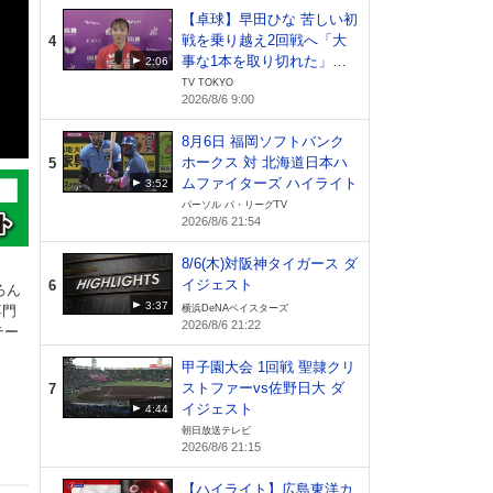
【卓球】早田ひな 苦しい初
戦を乗り越え2回戦へ「大
4
事な1本を取り切れた」日
2:06
本開催でファンへ恩返し｜
TV TOKYO
2026/8/6 9:00
WTTチャンピオンズ横浜20
26
8月6日 福岡ソフトバンク
ホークス 対 北海道日本ハ
5
ムファイターズ ハイライト
3:52
パーソル パ・リーグTV
2026/8/6 21:54
8/6(木)対阪神タイガース ダ
イジェスト
6
ろん
3:37
専門
横浜DeNAベイスターズ
2026/8/6 21:22
テー
甲子園大会 1回戦 聖隷クリ
ストファーvs佐野日大 ダ
7
イジェスト
4:44
朝日放送テレビ
2026/8/6 21:15
【ハイライト】広島東洋カ