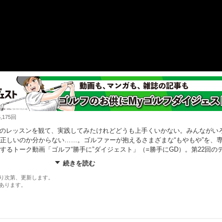
175回
eなどのレッスンを観て、実践してみたけれどどうも上手くいかない。みんながい
正しいのか分からない……。ゴルファーが抱えるさまざまな“もやもや”を、
するトーク動画「ゴルフ“勝手に”ダイジェスト」（=勝手にGD）。第22回の
いて。
続きを読む
り次第、更新します。
あります。
ovie/p210587/
ト公式ホームページ■■■