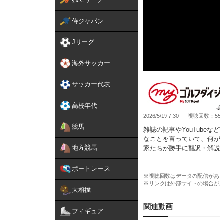
侍ジャパン
Jリーグ
海外サッカー
サッカー代表
高校年代
2026/5/19 7:30
視聴回数：55,
競馬
雑誌の記事やYouTub
なことを言っていて、何が
地方競馬
家たちが勝手に翻訳・解説
マは「上手くなる人」につ
ボートレース
第22話：
※視聴回数はデータの配信があ
※リンクは外部サイトの場合が
https://my-golfdigest.jp/m
大相撲
■■■Myゴルフダイジェス
関連動画
フィギュア
★トップページ