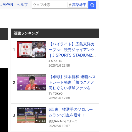
! JAPAN
ヘルプ
高梨雄平
検索
視聴ランキング
【ハイライト】広島東洋カ
ープ vs. 読売ジャイアンツ
1
｜J SPORTS STADIUM20
3:24
26（8月6日）
J SPORTS
2026/8/6 22:58
【卓球】張本智和 連覇へス
トレート発進「勝つことと
2
同じぐらい卓球ファンを増
2:35
やしたい」｜WTTチャンピ
TV TOKYO
2026/8/6 12:00
オンズ横浜2026
6回裏、牧選手のソロホー
ムランで1点を返す！
3
0:33
横浜DeNAベイスターズ
2026/8/6 19:57