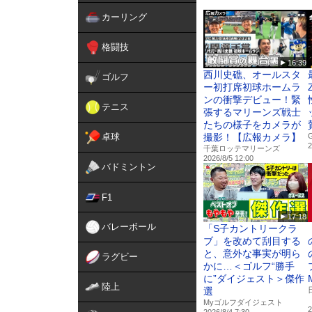
https://my-golfdigest.jp/
カーリング
★オリジナル動画
https://my-golfdigest.jp/mo
格闘技
★みんなのゴルフダイジェ
16:39
https://www.golfdigest-minn
西川史礁、オールスタ
ゴルフ
ー初打席初球ホームラ
■■■Myゴルフダイジェスト
ンの衝撃デビュー！緊
テニス
★Facebook
張するマリーンズ戦士
https://www.facebook.com
たちの様子をカメラが
★X
卓球
撮影！【広報カメラ】
2
https://x.com/golfdigestja
千葉ロッテマリーンズ
2026/8/5 12:00
バドミントン
「Myゴルフダイジェスト
フダイジェスト社の雑誌や
F1
す。アニメ化された「オー
追加！
17:18
バレーボール
「S子カントリークラ
ブ」を改めて刮目する
と、意外な事実が明ら
ラグビー
かに…＜ゴルフ“勝手
に”ダイジェスト＞傑作
陸上
選
Myゴルフダイジェスト
2
2026/8/4 7:30