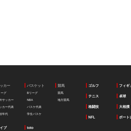
ッカー
バスケット
競馬
ゴルフ
フィギ
リーグ
Bリーグ
競馬
テニス
卓球
外サッカー
NBA
地方競馬
格闘技
大相撲
ッカー代表
バスケ代表
校年代
学生バスケ
NFL
ボート
イブ
toto