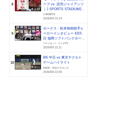
ープ vs. 読売ジャイアンツ
8
｜J SPORTS STADIUM20
3:18
26（8月5日）
J SPORTS
2026/8/5 22:23
ホークス・松本裕樹投手ヒ
ーローインタビュー 8月5
9
日 福岡ソフトバンクホーク
4:21
ス 対 北海道日本ハムファ
パーソル パ・リーグTV
2026/8/5 22:11
イターズ
8/6 中日 vs 東京ヤクルト
ゲームハイライト
10
ゴル
3:05
DAZN・中日ドラゴンズ
スで
2026/8/6 22:00
ぞく