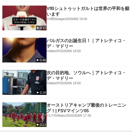
🟥ラ・リーガ 1部
🟧エールディヴィジ
VfBシュトゥットガルトは世界の平和を願
💛ウィメンズ・スーパー・リーグ（英・女子１部）
います
©VfBStuttgart
2026/8/6 19:00
🏆各国カップ戦を独占配信🏆
0:11
🟥FAカップ
🟦コパ・デル・レイ
バルガスのお誕生日！｜アトレティコ・
🟥FAコミュニティ・シールド
デ・マドリー
🟨スーペルコパ・デ・エスパーニャ
©️AtletiJP
2026/8/6 18:00
📺その他、ハイライト番組や過去映像なども充実📺
0:46
★「サッカーパック」概要
次の目的地、ソウルへ｜アトレティコ・
月額2,600円で上記の豊富なコンテンツを
デ・マドリー
お楽しみいただけるサッカーに特化したプランです。
©️AtletiJP
2026/8/6 18:00
下記ページより加入いただくと、初月1,400円で
0:18
「サッカーパック」＋「月額プラン(無料トライアル)」
お得にお楽しみいただくことができます✨
オーストリアキャンプ最後のトレーニン
↓
グ！| FSVマインツ05
詳細はこちら👉
https://www.video.unext.jp/lp/football_pack?
©1.FSVMainz05
2026/8/6 17:30
cid=D33377&rid=SR00671&adid=XXX&utm_source=youtube&utm_mediu
0:13
m=social&utm_campaign=youtube_title_football&utm_content=SR0067