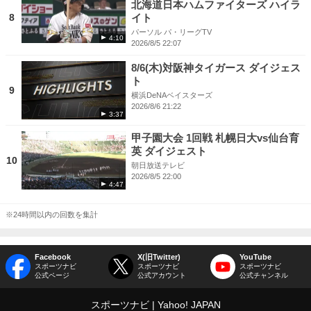
北海道日本ハムファイターズ ハイラ
8
イト
パーソル パ・リーグTV
4:10
2026/8/5 22:07
8/6(木)対阪神タイガース ダイジェス
ト
9
横浜DeNAベイスターズ
2026/8/6 21:22
3:37
甲子園大会 1回戦 札幌日大vs仙台育
英 ダイジェスト
10
朝日放送テレビ
2026/8/5 22:00
4:47
※24時間以内の回数を集計
Facebook
X(旧Twitter)
YouTube
スポーツナビ
スポーツナビ
スポーツナビ
公式ページ
公式アカウント
公式チャンネル
スポーツナビ
Yahoo! JAPAN