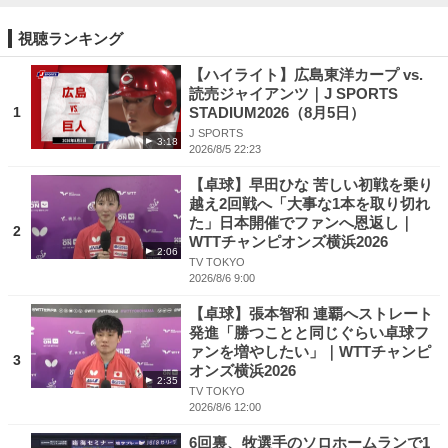
視聴ランキング
【ハイライト】広島東洋カープ vs.
読売ジャイアンツ｜J SPORTS
1
STADIUM2026（8月5日）
J SPORTS
3:18
2026/8/5 22:23
【卓球】早田ひな 苦しい初戦を乗り
越え2回戦へ「大事な1本を取り切れ
た」日本開催でファンへ恩返し｜
2
WTTチャンピオンズ横浜2026
2:06
TV TOKYO
2026/8/6 9:00
【卓球】張本智和 連覇へストレート
発進「勝つことと同じぐらい卓球フ
ァンを増やしたい」｜WTTチャンピ
3
オンズ横浜2026
2:35
TV TOKYO
2026/8/6 12:00
6回裏、牧選手のソロホームランで1