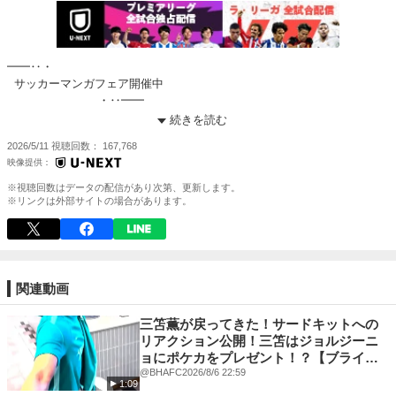
━━‥・
サッカーマンガフェア開催中
⠀⠀⠀⠀⠀⠀⠀⠀⠀・‥━━
続きを読む
#ブルーロック などが今ならお得に読める！
2026/5/11
視聴回数
167,768
https://video.unext.jp/book/browse/feature/BFP0000020?
cid=D32256&rid=&adid=XXX&utm_source=twitter&utm_medium=social&u
tm_campaign=tweet_title_book
※視聴回数はデータの配信があり次第、更新します。
※リンクは外部サイトの場合があります。
観るのも読むのも、U-NEXTで🔥
-----------
実況：下田 恒幸
解説：岩政 大樹
関連動画
provided by: IMAGO
---------
三笘薫が戻ってきた！サードキットへの
U-NEXT 📣『サッカーパック』販売中🎉
リアクション公開！三笘はジョルジーニ
ョにポケカをプレゼント！？【ブライト
最高峰の戦いを見逃すな⚽️
ン】
@BHAFC
2026/8/6 22:59
1:09
🟪プレミアリーグ【独占配信】