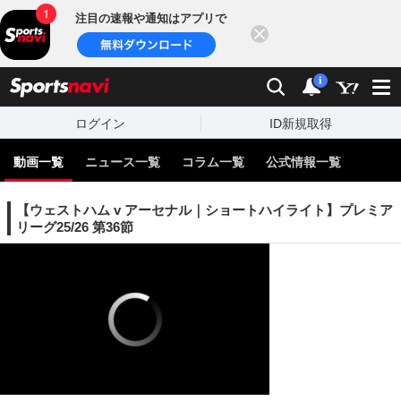
注目の速報や通知はアプリで
閉じる
sports
検索
通知
i
ログイン
ID新規取得
動画一覧
ニュース一覧
コラム一覧
公式情報一覧
【ウェストハム v アーセナル｜ショートハイライト】プレミア
リーグ25/26 第36節