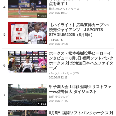
点を返す！
4
横浜DeNAベイスターズ
2026/8/6 19:57
0:33
【ハイライト】広島東洋カープ vs.
読売ジャイアンツ｜J SPORTS
5
STADIUM2026（8月6日）
J SPORTS
3:24
2026/8/6 22:58
ホークス・松本裕樹投手ヒーローイ
ンタビュー 8月5日 福岡ソフトバンク
ホークス 対 北海道日本ハムファイタ
6
ーズ
4:21
パーソル パ・リーグTV
2026/8/5 22:11
甲子園大会 1回戦 聖隷クリストファ
ーvs佐野日大 ダイジェスト
7
朝日放送テレビ
2026/8/6 21:15
4:44
8月5日 福岡ソフトバンクホークス 対