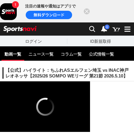
注目の速報や通知はアプリで
閉じる
sports
検索
通知
i
ログイン
ID新規取得
動画一覧
ニュース一覧
コラム一覧
公式情報一覧
【公式】ハイライト：ちふれASエルフェン埼玉 vs INAC神戸
レオネッサ【2025/26 SOMPO WEリーグ 第21節 2026.5.10】