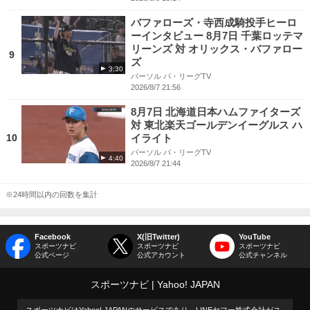
バファローズ・寺西成騎投手ヒーロ
ーインタビュー 8月7日 千葉ロッテマ
リーンズ 対 オリックス・バファロー
9
ズ
3:30
パーソル パ・リーグTV
2026/8/7 21:56
8月7日 北海道日本ハムファイターズ
対 東北楽天ゴールデンイーグルス ハ
10
イライト
パーソル パ・リーグTV
4:40
2026/8/7 21:44
※24時間以内の回数を集計
Facebook
X(旧Twitter)
YouTube
スポーツナビ
スポーツナビ
スポーツナビ
公式ページ
公式アカウント
公式チャンネル
スポーツナビ
Yahoo! JAPAN