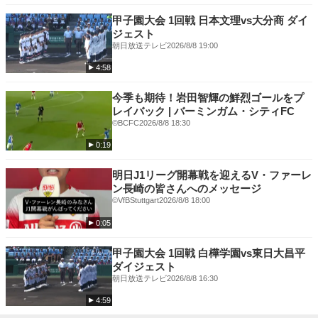
●X-girl×WEリーグコレクション
https://calif.cc/pages/we-league
甲子園大会 1回戦 日本文理vs大分商 ダイ
ジェスト
朝日放送テレビ
2026/8/8 19:00
4:58
今季も期待！岩田智輝の鮮烈ゴールをプ
レイバック | バーミンガム・シティFC
©BCFC
2026/8/8 18:30
0:19
明日J1リーグ開幕戦を迎えるV・ファーレ
ン長崎の皆さんへのメッセージ
©VfBStuttgart
2026/8/8 18:00
0:05
甲子園大会 1回戦 白樺学園vs東日大昌平
ダイジェスト
朝日放送テレビ
2026/8/8 16:30
4:59