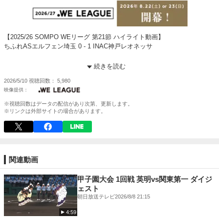
【2025/26 SOMPO WEリーグ 第21節 ハイライト動画】
ちふれASエルフェン埼玉 0 - 1 INAC神戸レオネッサ
2026年5月10日（日）14時00分キックオフ
続きを読む
会場：熊谷スポーツ文化公園陸上競技場
2026/5/10
視聴回数
5,980
試合詳細はこちら
https://weleague.jp/matches/2026051027/
※視聴回数はデータの配信があり次第、更新します。
-------------------------
※リンクは外部サイトの場合があります。
「DAZN」で全試合生中継！
https://www.dazn.com/ja-JP/p/WE_LEAGUE/
●WEリーグ公式Webサイト
https://weleague.jp/
関連動画
●WEリーグ公式X
https://twitter.com/we_league_jp
甲子園大会 1回戦 英明vs関東第一 ダイジ
●WEリーグ公式Instagram
ェスト
https://www.instagram.com/we_league/
朝日放送テレビ
2026/8/8 21:15
●WEリーグオフィシャルストア
4:59
https://www.sskamo.co.jp/we-league/