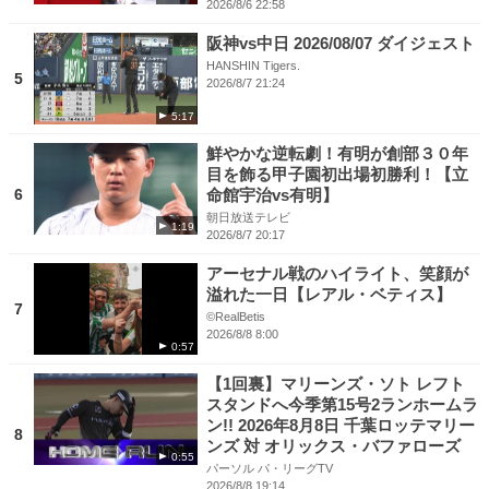
2026/8/6 22:58
阪神vs中日 2026/08/07 ダイジェスト
HANSHIN Tigers.
5
2026/8/7 21:24
5:17
鮮やかな逆転劇！有明が創部３０年
目を飾る甲子園初出場初勝利！【立
6
命館宇治vs有明】
朝日放送テレビ
1:19
2026/8/7 20:17
アーセナル戦のハイライト、笑顔が
溢れた一日【レアル・ベティス】
7
©RealBetis
2026/8/8 8:00
0:57
【1回裏】マリーンズ・ソト レフト
スタンドへ今季第15号2ランホームラ
ン!! 2026年8月8日 千葉ロッテマリー
8
ンズ 対 オリックス・バファローズ
0:55
パーソル パ・リーグTV
2026/8/8 19:14