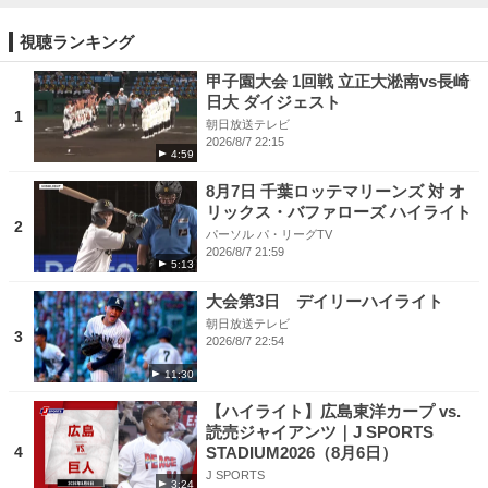
視聴ランキング
甲子園大会 1回戦 立正大淞南vs長崎
日大 ダイジェスト
1
朝日放送テレビ
2026/8/7 22:15
4:59
8月7日 千葉ロッテマリーンズ 対 オ
リックス・バファローズ ハイライト
2
パーソル パ・リーグTV
2026/8/7 21:59
5:13
大会第3日 デイリーハイライト
朝日放送テレビ
3
2026/8/7 22:54
11:30
【ハイライト】広島東洋カープ vs.
読売ジャイアンツ｜J SPORTS
4
STADIUM2026（8月6日）
J SPORTS
3:24