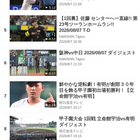
2026/8/7 21:59
5:13
【1回裏】佐藤 センターへ一直線!! 第
23号ツーランホームラン!!
5
2026/08/07 T-D
HANSHIN Tigers.
0:57
2026/8/7 18:36
阪神vs中日 2026/08/07 ダイジェスト
HANSHIN Tigers.
6
2026/8/7 21:24
5:17
鮮やかな逆転劇！有明が創部３０年
目を飾る甲子園初出場初勝利！【立
7
命館宇治vs有明】
朝日放送テレビ
1:19
2026/8/7 20:17
甲子園大会 1回戦 立命館宇治vs有明
ダイジェスト
8
朝日放送テレビ
2026/8/7 19:15
4:35