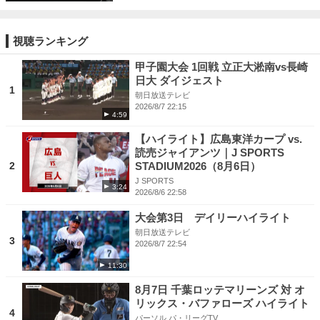
視聴ランキング
甲子園大会 1回戦 立正大淞南vs長崎
日大 ダイジェスト
1
朝日放送テレビ
2026/8/7 22:15
4:59
【ハイライト】広島東洋カープ vs.
読売ジャイアンツ｜J SPORTS
2
STADIUM2026（8月6日）
J SPORTS
3:24
2026/8/6 22:58
大会第3日 デイリーハイライト
朝日放送テレビ
3
2026/8/7 22:54
11:30
8月7日 千葉ロッテマリーンズ 対 オ
リックス・バファローズ ハイライト
4
パーソル パ・リーグTV