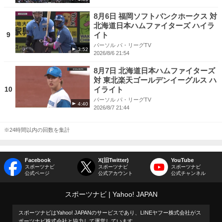
8月6日 福岡ソフトバンクホークス 対
北海道日本ハムファイターズ ハイラ
9
イト
パーソル パ・リーグTV
3:52
2026/8/6 21:54
8月7日 北海道日本ハムファイターズ
対 東北楽天ゴールデンイーグルス ハ
10
イライト
パーソル パ・リーグTV
4:40
2026/8/7 21:44
※24時間以内の回数を集計
Facebook
X(旧Twitter)
YouTube
スポーツナビ
スポーツナビ
スポーツナビ
公式ページ
公式アカウント
公式チャンネル
スポーツナビ
Yahoo! JAPAN
スポーツナビはYahoo! JAPANのサービスであり、LINEヤフー株式会社がス
ポーツナビ株式会社と協力して運営しています。