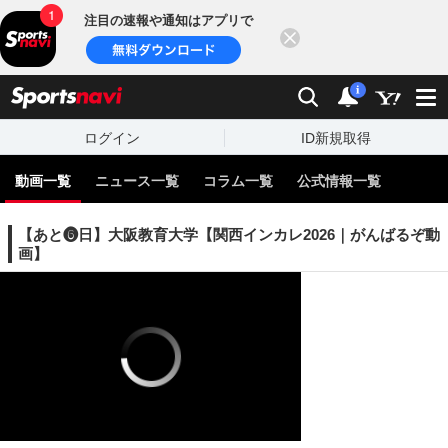
注目の速報や通知はアプリで
閉じる
sports
検索
通知
i
ログイン
ID新規取得
動画一覧
ニュース一覧
コラム一覧
公式情報一覧
【あと❻日】大阪教育大学【関西インカレ2026｜がんばるぞ動
画】