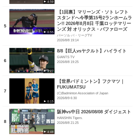
4:59
【1回裏】マリーンズ・ソト レフト
スタンドへ今季第15号2ランホームラ
ン!! 2026年8月8日 千葉ロッテマリー
5
ンズ 対 オリックス・バファローズ
0:55
パーソル パ・リーグTV
2026/8/8 19:14
8/8【巨人vsヤクルト】ハイライト
GIANTS TV
6
2026/8/8 19:25
3:27
【世界バドミントン】フクマツ｜
FUKUMATSU
7
(C)Badminton Association of Japan
2026/8/9 6:30
0:15
阪神vs中日 2026/08/08 ダイジェスト
HANSHIN Tigers.
8
2026/8/8 21:25
4:48