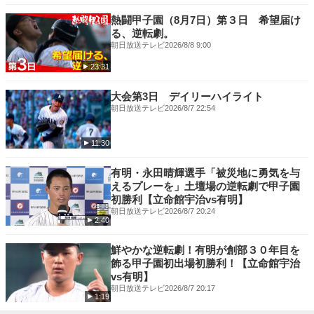
★YouTubeチャンネル登録★はこちら
⇒
https://www.youtube.com/channel/UCsoJhpdYq3TRfGVibGy-iXA?
熱闘甲子園（8月7日）第３日 希望届け
sub_confirmation=1
る、逆転劇。
朝日放送テレビ
2026/8/8 9:00
【あすリートチャンネルとは？】
23:31
「あすリートチャンネル」は、読売テレビのスポーツ番組「あすリート」
（毎週土曜11:35～放送）から立ち上がった関西のアスリートの情報が詰
大会第3日 デイリーハイライト
まったオリジナル動画サービスです。読売テレビとrtvが共同で運営する
朝日放送テレビ
2026/8/7 22:54
「あすリートチャンネル」では、関西の地で夢を持って挑戦するアスリー
トたちのインタビュー動画や取材記事、ライブ配信動画など“他のメディ
アでは見られないオリジナルコンテンツ”をお届けしています。
11:30
あすリートチャンネル 公式サイト：
https://ytv-athlete.jp/
有明・永田晴輝選手「被災地に勇気を与
えるプレーを」土壇場の逆転劇で甲子園
『地上波放送：あすリート』は、毎週土曜 ひる11:35～放送！（関西エリ
初勝利【立命館宇治vs有明】
ア・一部地域除く）
朝日放送テレビ
2026/8/7 20:24
2:40
【リンク】
あすリートチャンネルSNSアカウント
鮮やかな逆転劇！有明が創部３０年目を
▶公式YouTubeチャンネル：
飾る甲子園初出場初勝利！【立命館宇治
vs有明】
/ @athlete_ytv
朝日放送テレビ
2026/8/7 20:17
1:19
▶公式Twitterチャンネル： / athlete_ytv
▶公式Instagram： / athlete_ytv. .