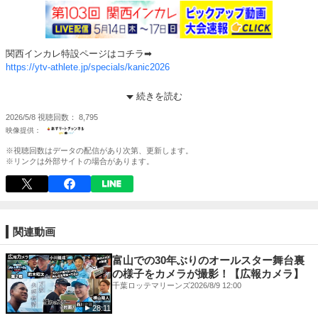
関西インカレ特設ページはコチラ➡︎
https://ytv-athlete.jp/specials/kanic2026
関西インカレ まで あと❻日
続きを読む
第103回 関西学生陸上競技対校選手権大会
2026/5/8
視聴回数
8,795
/／
5/14(木)から始まる 関西インカレ！
※視聴回数はデータの配信があり次第、更新します。
注目校をPICK UP
※リンクは外部サイトの場合があります。
「大阪教育大学」
\＼
特設HPもオープン！
ライブ配信は「あすリートチャンネル」！！
関連動画
https://ytv-athlete.jp/specials/kanic2026
#大学陸上
富山での30年ぶりのオールスター舞台裏
の様子をカメラが撮影！【広報カメラ】
関西から世界へ！夢を持って挑戦するアスリートのオリジナル動画をお届
千葉ロッテマリーンズ
2026/8/9 12:00
け！
28:11