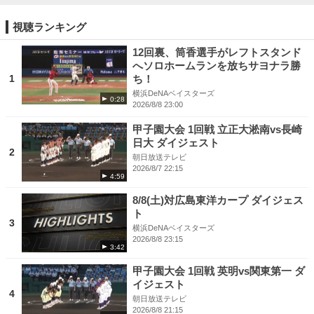
▶公式Facebook： / ytv.athlete
視聴ランキング
12回裏、筒香選手がレフトスタンド
へソロホームランを放ちサヨナラ勝
1
ち！
横浜DeNAベイスターズ
0:28
2026/8/8 23:00
甲子園大会 1回戦 立正大淞南vs長崎
日大 ダイジェスト
2
朝日放送テレビ
2026/8/7 22:15
4:59
8/8(土)対広島東洋カープ ダイジェス
ト
3
横浜DeNAベイスターズ
2026/8/8 23:15
3:42
甲子園大会 1回戦 英明vs関東第一 ダ
イジェスト
4
朝日放送テレビ
2026/8/8 21:15