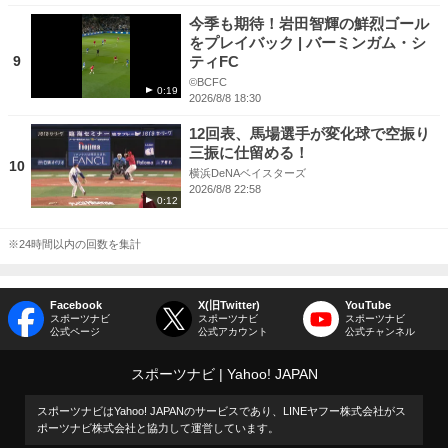
今季も期待！岩田智輝の鮮烈ゴール
をプレイバック | バーミンガム・シ
9
ティFC
©BCFC
0:19
2026/8/8 18:30
12回表、馬場選手が変化球で空振り
三振に仕留める！
10
横浜DeNAベイスターズ
2026/8/8 22:58
0:12
※24時間以内の回数を集計
Facebook
X(旧Twitter)
YouTube
スポーツナビ
スポーツナビ
スポーツナビ
公式ページ
公式アカウント
公式チャンネル
スポーツナビ
Yahoo! JAPAN
スポーツナビはYahoo! JAPANのサービスであり、LINEヤフー株式会社がス
ポーツナビ株式会社と協力して運営しています。