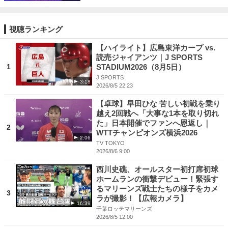
国と激突！
視聴ランキング
【ハイライト】広島東洋カープ vs.
読売ジャイアンツ｜J SPORTS
1
STADIUM2026（8月5日）
J SPORTS
3:18
2026/8/5 22:23
【卓球】早田ひな 苦しい初戦を乗り
越え2回戦へ「大事な1本を取り切れ
た」日本開催でファンへ恩返し｜
2
WTTチャンピオンズ横浜2026
2:06
TV TOKYO
2026/8/6 9:00
西川史礁、オールスター初打席初球
ホームランの衝撃デビュー！緊張す
るマリーンズ戦士たちの様子をカメ
3
ラが撮影！【広報カメラ】
16:39
千葉ロッテマリーンズ
2026/8/5 12:00