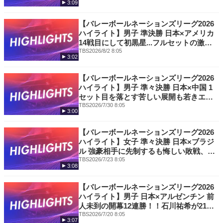
3:09
りに苦戦し日本惜敗 2大会ぶりのメダル獲
得ならず
【バレーボールネーションズリーグ2026
ハイライト】男子 準決勝 日本×アメリカ
14戦目にして初黒星...フルセットの激闘
の末に敗れた日本、2大会ぶりのメダルを
TBS
2026/8/2 8:05
3:02
かけスロベニアとの3位決定戦へ！
【バレーボールネーションズリーグ2026
ハイライト】男子 準々決勝 日本×中国 1
セット目を落とす苦しい展開も若きエー
ス髙橋藍が両チーム最多21得点の大活躍
TBS
2026/7/30 8:05
3:00
で逆転勝利！日本ベスト４進出でメダル
へ王手！
【バレーボールネーションズリーグ2026
ハイライト】女子 準々決勝 日本×ブラジ
ル 強豪相手に先制するも悔しい敗戦、惜
しくも4強入りを逃したが世界ランク2位
TBS
2026/7/23 8:05
3:08
相手に奮闘！
【バレーボールネーションズリーグ2026
ハイライト】男子 日本×アルゼンチン 前
人未到の開幕12連勝！！石川祐希が21得
点で快勝！目指すはメダル獲得、次は中
TBS
2026/7/20 8:05
3:07