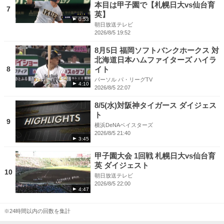
本目は甲子園で【札幌日大vs仙台育
7
英】
0:53
朝日放送テレビ
2026/8/5 19:52
8月5日 福岡ソフトバンクホークス 対
北海道日本ハムファイターズ ハイラ
8
イト
パーソル パ・リーグTV
4:10
2026/8/5 22:07
8/5(水)対阪神タイガース ダイジェス
ト
9
横浜DeNAベイスターズ
2026/8/5 21:40
3:45
甲子園大会 1回戦 札幌日大vs仙台育
英 ダイジェスト
10
朝日放送テレビ
2026/8/5 22:00
4:47
※24時間以内の回数を集計