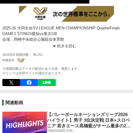
2025-26 大同生命SV.LEAGUE MEN CHAMPIONSHIP QuarterFinals
GAME1 STINGS愛知vs東京GB
会場：岡崎中央総合公園総合体育館
続きを読む
J SPORTSオンデマンドで
2026/5/8
視聴回数
38,251
大同生命SV.LEAGUE全試合LIVE配信中
https://jod.jsports.co.jp/p/volleyball/svleague_men/110621-L
※視聴回数はデータの配信があり次第、更新します。
#大同生命SVリーグ #SVリーグ #VOLLEYBALL
※リンクは外部サイトの場合があります。
関連動画
【バレーボールネーションズリーグ2026
ハイライト】男子 3位決定戦 日本×スロベ
ニア 若きエース髙橋藍がチーム最多の20
得点をあげるもスロベニアの粘り強い守
TBS
2026/8/3 8:05