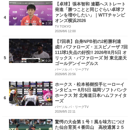
【卓球】張本智和 連覇へストレート
発進「勝つことと同じぐらい卓球フ
ァンを増やしたい」｜WTTチャンピ
4
オンズ横浜2026
2:35
TV TOKYO
2026/8/6 12:00
【7回表】自身NPB初の2桁勝利達
成!! バファローズ・エスピノーザ 7回
111球1失点の好投!! 2026年8月5日 オ
5
リックス・バファローズ 対 東北楽天
0:25
ゴールデンイーグルス
パーソル パ・リーグTV
2026/8/5 20:56
ホークス・松本裕樹投手ヒーローイ
ンタビュー 8月5日 福岡ソフトバンク
ホークス 対 北海道日本ハムファイタ
6
ーズ
4:21
パーソル パ・リーグTV
2026/8/5 22:11
驚愕の大会第１号！風を味方につけ
た仙台育英４番田山 高校通算２５