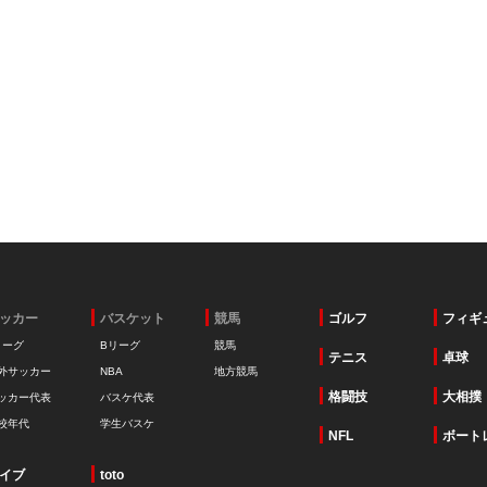
ッカー
バスケット
競馬
ゴルフ
フィギ
リーグ
Bリーグ
競馬
テニス
卓球
外サッカー
NBA
地方競馬
格闘技
大相撲
ッカー代表
バスケ代表
校年代
学生バスケ
NFL
ボート
イブ
toto