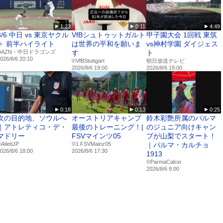
1:23
0:11
4:49
8/6 中日 vs 東京ヤクル
VfBシュトゥットガルト
甲子園大会 1回戦 東筑
ト 前半ハイライト
は世界の平和を願いま
vs神村学園 ダイジェス
DAZN・中日ドラゴンズ
す
ト
026/8/6 20:10
©VfBStuttgart
朝日放送テレビ
2026/8/6 19:00
2026/8/6 19:00
0:18
0:13
0:25
次の目的地、ソウルへ
オーストリアキャンプ
鈴木彩艶所属のパルマ
｜アトレティコ・デ・
最後のトレーニング！|
のジュニア向けキャン
マドリー
FSVマインツ05
プが山梨でスタート！
️AtletiJP
©1.FSVMainz05
｜パルマ・カルチョ
026/8/6 18:00
2026/8/6 17:30
1913
©️ParmaCalcio
2026/8/6 8:00