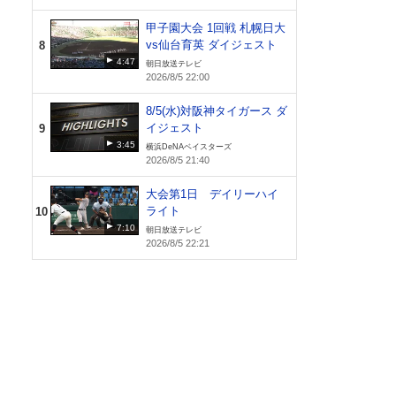
甲子園大会 1回戦 札幌日大
vs仙台育英 ダイジェスト
8
4:47
朝日放送テレビ
2026/8/5 22:00
8/5(水)対阪神タイガース ダ
イジェスト
9
3:45
横浜DeNAベイスターズ
2026/8/5 21:40
大会第1日 デイリーハイ
ライト
10
7:10
朝日放送テレビ
2026/8/5 22:21