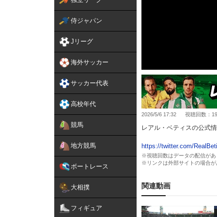
侍ジャパン
Jリーグ
海外サッカー
サッカー代表
高校年代
2026/5/6 17:32
視聴回数：19,
競馬
レアル・ベティスの公式情報
地方競馬
https://twitter.com/RealBet
※視聴回数はデータの配信があ
※リンクは外部サイトの場合が
ボートレース
関連動画
大相撲
フィギュア