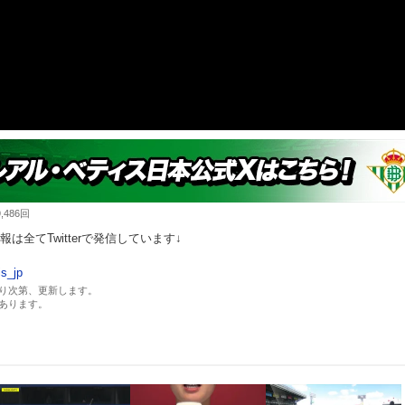
486回
は全てTwitterで発信しています↓
is_jp
り次第、更新します。
あります。