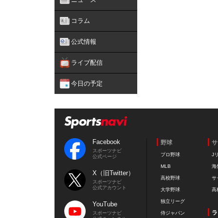
コラム
公式情報
ライブ配信
今日の予定
Facebook
野球
サ
スポーツナビ
プロ野球
J
公式ページ
MLB
海
X（旧Twitter）
高校野球
サ
スポーツナビ
公式アカウント
大学野球
高
独立リーグ
YouTube
ラ
スポーツナビ
侍ジャパン