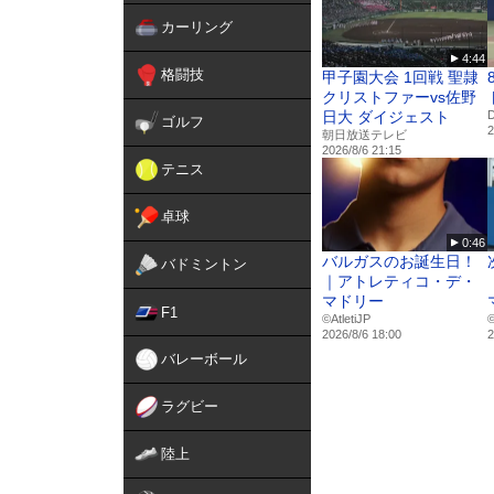
カーリング
4:44
格闘技
甲子園大会 1回戦 聖隷
クリストファーvs佐野
日大 ダイジェスト
ゴルフ
2
朝日放送テレビ
2026/8/6 21:15
テニス
卓球
0:46
バルガスのお誕生日！
バドミントン
｜アトレティコ・デ・
マドリー
F1
©️AtletiJP
©
2026/8/6 18:00
2
バレーボール
ラグビー
陸上