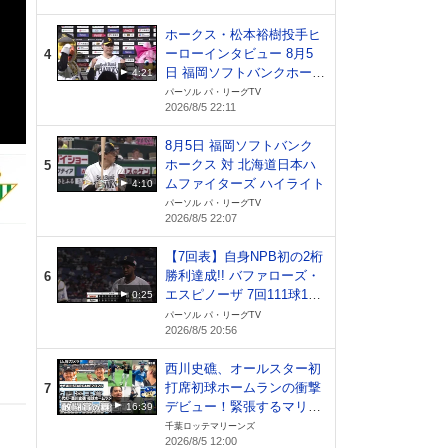
ホークス・松本裕樹投手ヒ
ーローインタビュー 8月5
4
日 福岡ソフトバンクホーク
4:21
ス 対 北海道日本ハムファ
パーソル パ・リーグTV
2026/8/5 22:11
イターズ
8月5日 福岡ソフトバンク
ホークス 対 北海道日本ハ
5
ムファイターズ ハイライト
4:10
パーソル パ・リーグTV
2026/8/5 22:07
【7回表】自身NPB初の2桁
勝利達成!! バファローズ・
6
エスピノーザ 7回111球1失
0:25
点の好投!! 2026年8月5日
パーソル パ・リーグTV
2026/8/5 20:56
オリックス・バファローズ
対 東北楽天ゴールデンイー
西川史礁、オールスター初
グルス
打席初球ホームランの衝撃
7
デビュー！緊張するマリー
16:39
ンズ戦士たちの様子をカメ
千葉ロッテマリーンズ
2026/8/5 12:00
ラが撮影！【広報カメラ】