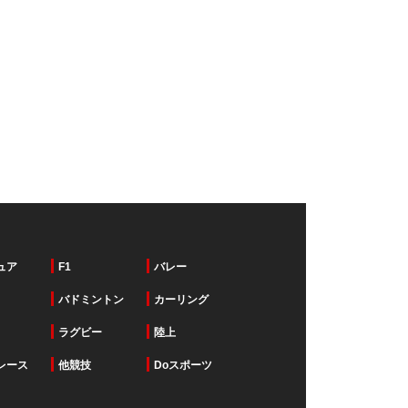
ュア
F1
バレー
バドミントン
カーリング
ラグビー
陸上
レース
他競技
Doスポーツ