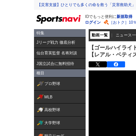
【災害支援】ひとりでも多くの命を救う「災害救助犬」
IDでもっと便利に
新規取得
ログイン
［おトク］10
特集
動画一覧
ニュース
Jリーグ戦力 徹底分析
【ゴールハイライ
仙台育英監督 名将対談
【レアル・ベティ
J国立試合に無料招待
種目
プロ野球
MLB
高校野球
大学野球
独立リーグ