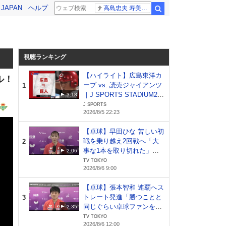
! JAPAN
ヘルプ
高島忠夫 寿美花代さん死去
検索
視聴ランキング
【ハイライト】広島東洋カ
ル！
ープ vs. 読売ジャイアンツ
1
｜J SPORTS STADIUM20
3:18
26（8月5日）
J SPORTS
2026/8/5 22:23
【卓球】早田ひな 苦しい初
戦を乗り越え2回戦へ「大
2
事な1本を取り切れた」日
2:06
本開催でファンへ恩返し｜
TV TOKYO
2026/8/6 9:00
WTTチャンピオンズ横浜20
26
【卓球】張本智和 連覇へス
トレート発進「勝つことと
3
同じぐらい卓球ファンを増
2:35
やしたい」｜WTTチャンピ
TV TOKYO
2026/8/6 12:00
オンズ横浜2026