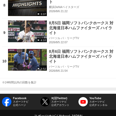
ト
8
横浜DeNAベイスターズ
2026/8/6 21:22
3:37
8月5日 福岡ソフトバンクホークス 対
北海道日本ハムファイターズ ハイラ
9
イト
パーソル パ・リーグTV
4:10
2026/8/5 22:07
8月6日 福岡ソフトバンクホークス 対
北海道日本ハムファイターズ ハイラ
10
イト
パーソル パ・リーグTV
3:52
2026/8/6 21:54
※24時間以内の回数を集計
Facebook
X(旧Twitter)
YouTube
スポーツナビ
スポーツナビ
スポーツナビ
公式ページ
公式アカウント
公式チャンネル