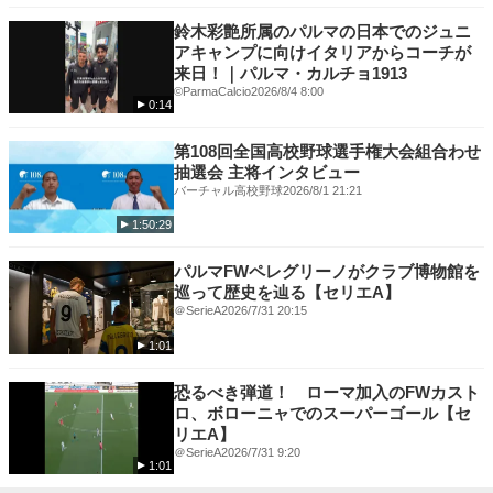
鈴木彩艶所属のパルマの日本でのジュニ
アキャンプに向けイタリアからコーチが
来日！｜パルマ・カルチョ1913
©️ParmaCalcio
2026/8/4 8:00
0:14
第108回全国高校野球選手権大会組合わせ
抽選会 主将インタビュー
バーチャル高校野球
2026/8/1 21:21
1:50:29
パルマFWペレグリーノがクラブ博物館を
巡って歴史を辿る【セリエA】
＠SerieA
2026/7/31 20:15
1:01
恐るべき弾道！ ローマ加入のFWカスト
ロ、ボローニャでのスーパーゴール【セ
リエA】
＠SerieA
2026/7/31 9:20
1:01