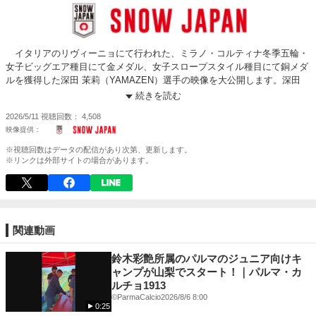
イタリアのリヴィーニョにて行われた、ミラノ・コルティナ冬季五輪・
女子ビッグエア種目にて金メダル、女子スロープスタイル種目にて銅メダ
ルを獲得した深田 茉莉（YAMAZEN）選手の映像を大公開します。深田
茉莉（YAMAZEN）選手は、スノーボード・女子スロープスタイル種目に
続きを読む
て日本人初の金メダルを獲得するという偉業を成し遂げました。
2026/5/11
視聴回数
4,508
この映像は今季ワールドカップのスロープスタイル種目、初戦の公開練
習の映像になります。ジャンプ台横と下部から撮影されており、BS1980
(5回転半)をしております。本番に向けて滑りを調整している様子が、映像
※視聴回数はデータの配信があり次第、更新します。
からうかがえます。深田 茉莉（YAMAZEN）はスロープスタイル種目初
※リンクは外部サイトの場合があります。
戦・アメリカワールドカップを2位で終えました。
関連動画
鈴木彩艶所属のパルマのジュニア向けキ
ャンプが山梨でスタート！｜パルマ・カ
ルチョ1913
©️ParmaCalcio
2026/8/6 8:00
0:25