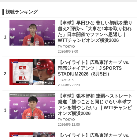
視聴ランキング
【卓球】早田ひな 苦しい初戦を乗り
越え2回戦へ「大事な1本を取り切れ
た」日本開催でファンへ恩返し｜
1
WTTチャンピオンズ横浜2026
2:06
TV TOKYO
2026/8/6 9:00
【ハイライト】広島東洋カープ vs.
読売ジャイアンツ｜J SPORTS
2
STADIUM2026（8月5日）
J SPORTS
3:18
2026/8/5 22:23
【卓球】張本智和 連覇へストレート
発進「勝つことと同じぐらい卓球フ
ァンを増やしたい」｜WTTチャンピ
3
オンズ横浜2026
2:35
TV TOKYO
2026/8/6 12:00
【ハイライト】広島東洋カープ vs.