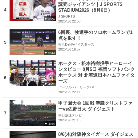
読売ジャイアンツ｜J SPORTS
4
STADIUM2026（8月6日）
J SPORTS
3:24
2026/8/6 22:58
6回裏、牧選手のソロホームランで1
点を返す！
5
横浜DeNAベイスターズ
2026/8/6 19:57
0:33
ホークス・松本裕樹投手ヒーローイ
ンタビュー 8月5日 福岡ソフトバンク
ホークス 対 北海道日本ハムファイタ
6
ーズ
4:21
パーソル パ・リーグTV
2026/8/5 22:11
甲子園大会 1回戦 聖隷クリストファ
ーvs佐野日大 ダイジェスト
7
朝日放送テレビ
2026/8/6 21:15
4:44
8/6(木)対阪神タイガース ダイジェス