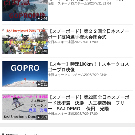
撮影 スキークロスチーム
2026/7/31 21:04
0:44
【スノーボード】第２２回全日本スノー
ボード技術選手権大会閉会式
全日本スキー連盟
2026/7/31 17:00
3:46
【スキー】時速100km！！スキークロス
ゴープロ映像
撮影スキークロスチーム
2026/7/29 23:04
2:11
【スノーボード】第22回全日本スノーボ
ード技術選 決勝 人工構築物 フリ
ー SAJ DEMO 保田 光陽
全日本スキー連盟
2026/7/29 17:00
0:33