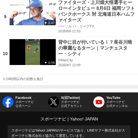
ファイターズ・上川畑大悟選手ヒー
ローインタビュー 8月6日 福岡ソフト
バンクホークス 対 北海道日本ハムフ
9
ァイターズ
2:47
パーソル パ・リーグTV
2026/8/6 21:53
背中に目が付いている！？長谷川唯
の華麗なるターン｜マンチェスタ
10
ー・シティ
©ManCity
0:59
2026/8/7 12:00
※24時間以内の回数を集計
Facebook
X(旧Twitter)
YouTube
スポーツナビ
スポーツナビ
スポーツナビ
公式ページ
公式アカウント
公式チャンネル
スポーツナビ
Yahoo! JAPAN
スポーツナビはYahoo! JAPANのサービスであり、LINEヤフー株式会社がス
ポーツナビ株式会社と協力して運営しています。