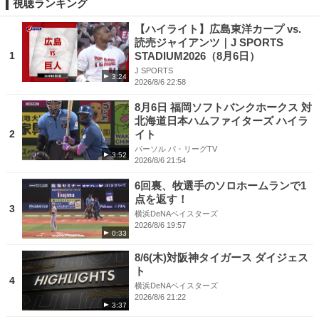
視聴ランキング
【ハイライト】広島東洋カープ vs.
読売ジャイアンツ｜J SPORTS
1
STADIUM2026（8月6日）
J SPORTS
3:24
2026/8/6 22:58
8月6日 福岡ソフトバンクホークス 対
北海道日本ハムファイターズ ハイラ
2
イト
パーソル パ・リーグTV
3:52
2026/8/6 21:54
6回裏、牧選手のソロホームランで1
点を返す！
3
横浜DeNAベイスターズ
2026/8/6 19:57
0:33
8/6(木)対阪神タイガース ダイジェス
ト
4
横浜DeNAベイスターズ
2026/8/6 21:22
3:37