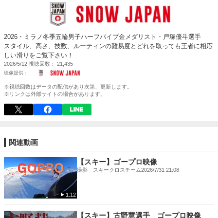
2026・ミラノ冬季五輪男子ハーフパイプ金メダリスト・戸塚優斗選手
スタイル、高さ、技数、ルーティンの難易度とどれを取っても王者に相応
しい滑りをご覧下さい！
2026/5/12
視聴回数
21,435
※視聴回数はデータの配信があり次第、更新します。
※リンクは外部サイトの場合があります。
関連動画
【スキー】ゴープロ映像
撮影 スキークロスチーム
2026/7/31 21:08
1:12
【スキー】古野慧選手 ゴープロ映像