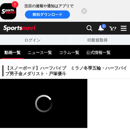
注目の速報や通知はアプリで
閉じる
sports
検索
通知
i
ログイン
ID新規取得
動画一覧
ニュース一覧
コラム一覧
公式情報一覧
【スノーボード】ハーフパイプ ミラノ冬季五輪・ハーフパイ
プ男子金メダリスト・戸塚優斗