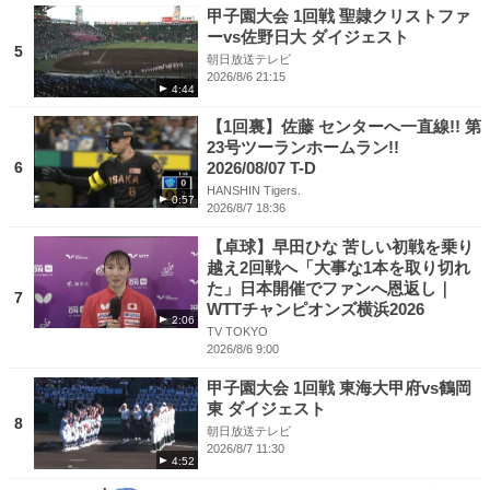
甲子園大会 1回戦 聖隷クリストファ
ーvs佐野日大 ダイジェスト
5
朝日放送テレビ
2026/8/6 21:15
4:44
【1回裏】佐藤 センターへ一直線!! 第
23号ツーランホームラン!!
6
2026/08/07 T-D
HANSHIN Tigers.
0:57
2026/8/7 18:36
【卓球】早田ひな 苦しい初戦を乗り
越え2回戦へ「大事な1本を取り切れ
た」日本開催でファンへ恩返し｜
7
WTTチャンピオンズ横浜2026
2:06
TV TOKYO
2026/8/6 9:00
甲子園大会 1回戦 東海大甲府vs鶴岡
東 ダイジェスト
8
朝日放送テレビ
2026/8/7 11:30
4:52