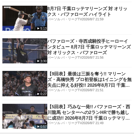
----------------------------------
▼ライセンス商品
8月7日 千葉ロッテマリーンズ 対 オリッ
http://dragons.jp/shop/licensegoods/
クス・バファローズ ハイライト
----------------------------------
パーソル パ・リーグTV
2026/8/7 21:59
▼選手プロデュースメニュー
5:13
https://dragons.jp/nagoyadome/gourmet/producemenu.php
━━━━━━━━━━━━━━━━━
バファローズ・寺西成騎投手ヒーローイ
●球団公式WEBサイト
ンタビュー 8月7日 千葉ロッテマリーンズ
https://dragons.jp/#deny_mobile_redirect
対 オリックス・バファローズ
━━━━━━━━━━━━━━━━━
パーソル パ・リーグTV
2026/8/7 21:56
●公式Youtubeチャンネル
3:30
http://www.youtube.com/channel/UC57LcTUKgjDg_K_VJXnmCTg?
sub_confirmation=1
【9回表】最後は三振を奪う!! マリーン
----------------------------------
ズ・高橋快秀 プロ初登板は1イニングを無
●公式 X
失点に抑える好投!! 2026年8月7日 千葉ロ
https://nbjb.f.msgs.jp/us/c2/b1JhF?t1=OG5&t2=387GksxTYjE&t3=qTph8
ッテマリーンズ 対 オリックス・バファロ
パーソル パ・リーグTV
2026/8/7 21:51
----------------------------------
0:27
ーズ
●公式Instagram
https://nbjb.f.msgs.jp/us/c2/b1Jhf?t1=OG5&t2=387GksxTYjE&t3=qTphD
【5回表】巧みな一発!! バファローズ・西
----------------------------------
川龍馬 センターへの2ランHRで勝ち越し
●公式Facebook
に成功!! 2026年8月7日 千葉ロッテマリー
https://nbjb.f.msgs.jp/us/c2/b1JhB?t1=OG5&t2=387GksxTYjE&t3=qTphz
ンズ 対 オリックス・バファローズ
パーソル パ・リーグTV
2026/8/7 21:49
0:57
━━━━━━━━━━━━━━━━━