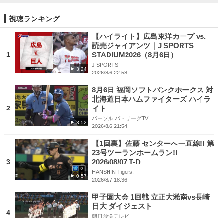
視聴ランキング
【ハイライト】広島東洋カープ vs.
読売ジャイアンツ｜J SPORTS
1
STADIUM2026（8月6日）
J SPORTS
3:24
2026/8/6 22:58
8月6日 福岡ソフトバンクホークス 対
北海道日本ハムファイターズ ハイラ
2
イト
パーソル パ・リーグTV
3:52
2026/8/6 21:54
【1回裏】佐藤 センターへ一直線!! 第
23号ツーランホームラン!!
3
2026/08/07 T-D
HANSHIN Tigers.
0:57
2026/8/7 18:36
甲子園大会 1回戦 立正大淞南vs長崎
日大 ダイジェスト
4
朝日放送テレビ