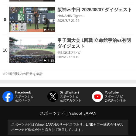
阪神vs中日 2026/08/07 ダイジェスト
HANSHIN Tigers.
9
2026/8/7 21:24
5:17
甲子園大会 1回戦 立命館宇治vs有明
ダイジェスト
10
朝日放送テレビ
2026/8/7 19:15
4:35
※24時間以内の回数を集計
Facebook
X(旧Twitter)
YouTube
スポーツナビ
スポーツナビ
スポーツナビ
公式ページ
公式アカウント
公式チャンネル
スポーツナビ
Yahoo! JAPAN
スポーツナビはYahoo! JAPANのサービスであり、LINEヤフー株式会社がス
ポーツナビ株式会社と協力して運営しています。