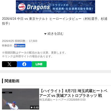
2026/4/24 中日 vs 東京ヤクルト ヒーローインタビュー（村松選手、杉浦
投手）
【読むヒーローインタビュー】「with Dragons」
続きを読む
http://www.youtube.com/channel/UC57LcTUKgjDg_K_VJXnmCTg?
2026/4/25
視聴回数
17,503
sub_confirmation=1
ヒーローインタビューをYouTube動画で楽しんでいただけます。インタビ
※視聴回数はデータの配信があり次第、更新します。
ューの音声は「字幕」ボタンを押すと「文字化」されますので、聴覚に障
※リンクは外部サイトの場合があります。
がいのある方にも楽しんでいただけます。
━━━━━━━━━━━━━━━━━
▼LINEスタンプ（選手、ドアラほか）
https://store.line.me/stickershop/author/20797/ja
関連動画
----------------------------------
▼新着グッズ
【ハイライト】8月7日 埼玉武蔵ヒートベ
https://dragonsshop.info/category/CT001_001/
アーズ vs 茨城アストロプラネッツ 戦
----------------------------------
埼玉武蔵ヒートベアーズ
2026/8/8 0:03
▼ドアラ関連グッズ
4:48
https://dragonsshop.info/category/CT022_001/