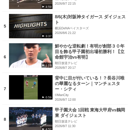
2026/8/7 22:15
4:59
8/6(木)対阪神タイガース ダイジェス
ト
5
横浜DeNAベイスターズ
2026/8/6 21:22
3:37
鮮やかな逆転劇！有明が創部３０年
目を飾る甲子園初出場初勝利！【立
6
命館宇治vs有明】
朝日放送テレビ
1:19
2026/8/7 20:17
背中に目が付いている！？長谷川唯
の華麗なるターン｜マンチェスタ
7
ー・シティ
©ManCity
0:59
2026/8/7 12:00
甲子園大会 1回戦 東海大甲府vs鶴岡
東 ダイジェスト
8
朝日放送テレビ
2026/8/7 11:30
4:52