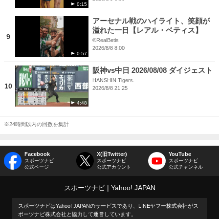
0:15
アーセナル戦のハイライト、笑顔が
溢れた一日【レアル・ベティス】
9
©RealBetis
2026/8/8 8:00
0:57
阪神vs中日 2026/08/08 ダイジェスト
HANSHIN Tigers.
10
2026/8/8 21:25
4:48
※24時間以内の回数を集計
Facebook
X(旧Twitter)
YouTube
スポーツナビ
スポーツナビ
スポーツナビ
公式ページ
公式アカウント
公式チャンネル
スポーツナビ
Yahoo! JAPAN
スポーツナビはYahoo! JAPANのサービスであり、LINEヤフー株式会社がス
ポーツナビ株式会社と協力して運営しています。