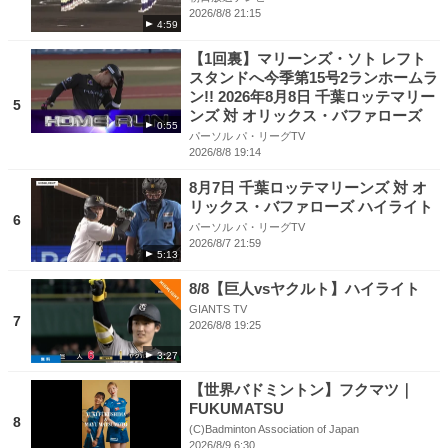
2026/8/8 21:15
4:59
【1回裏】マリーンズ・ソト レフト
スタンドへ今季第15号2ランホームラ
ン!! 2026年8月8日 千葉ロッテマリー
5
ンズ 対 オリックス・バファローズ
0:55
パーソル パ・リーグTV
2026/8/8 19:14
8月7日 千葉ロッテマリーンズ 対 オ
リックス・バファローズ ハイライト
6
パーソル パ・リーグTV
2026/8/7 21:59
5:13
8/8【巨人vsヤクルト】ハイライト
GIANTS TV
7
2026/8/8 19:25
3:27
【世界バドミントン】フクマツ｜
FUKUMATSU
8
(C)Badminton Association of Japan
2026/8/9 6:30