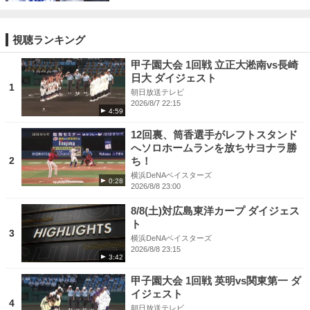
視聴ランキング
甲子園大会 1回戦 立正大淞南vs長崎
日大 ダイジェスト
1
朝日放送テレビ
2026/8/7 22:15
4:59
12回裏、筒香選手がレフトスタンド
へソロホームランを放ちサヨナラ勝
2
ち！
横浜DeNAベイスターズ
0:28
2026/8/8 23:00
8/8(土)対広島東洋カープ ダイジェス
ト
3
横浜DeNAベイスターズ
2026/8/8 23:15
3:42
甲子園大会 1回戦 英明vs関東第一 ダ
イジェスト
4
朝日放送テレビ