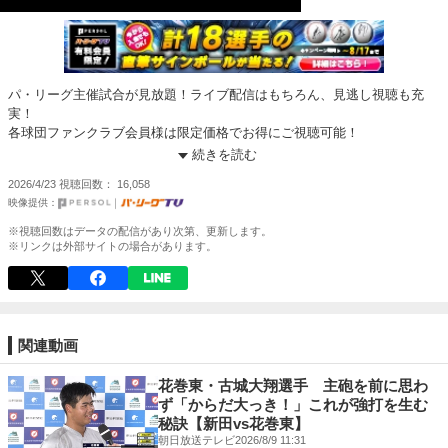
パ・リーグ主催試合が見放題！ライブ配信はもちろん、見逃し視聴も充
実！
各球団ファンクラブ会員様は限定価格でお得にご視聴可能！
https://pacificleague.com/ptv?utm_source=sportsnavi&utm_medium=vod
続きを読む
2026/4/23
視聴回数
16,058
※視聴回数はデータの配信があり次第、更新します。
※リンクは外部サイトの場合があります。
関連動画
花巻東・古城大翔選手 主砲を前に思わ
ず「からだ大っき！」これが強打を生む
秘訣【新田vs花巻東】
朝日放送テレビ
2026/8/9 11:31