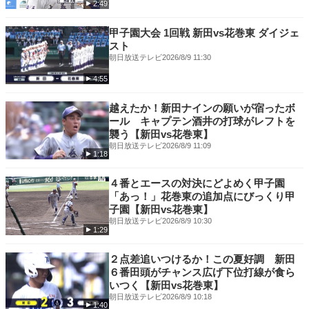
2:49
甲子園大会 1回戦 新田vs花巻東 ダイジェ
スト
朝日放送テレビ
2026/8/9 11:30
4:55
越えたか！新田ナインの願いが宿ったボ
ール キャプテン酒井の打球がレフトを
襲う【新田vs花巻東】
朝日放送テレビ
2026/8/9 11:09
1:18
４番とエースの対決にどよめく甲子園
「あっ！」花巻東の追加点にびっくり甲
子園【新田vs花巻東】
朝日放送テレビ
2026/8/9 10:30
1:29
２点差追いつけるか！この夏好調 新田
６番田頭がチャンス広げ下位打線が食ら
いつく【新田vs花巻東】
朝日放送テレビ
2026/8/9 10:18
1:40