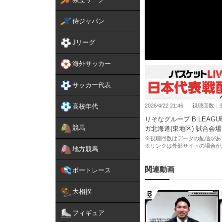
侍ジャパン
Jリーグ
海外サッカー
サッカー代表
高校年代
2026/4/22 21:46
視聴回数：3,
りそなグループ B.LEAGUE
競馬
ガ北海道(東地区) 試合会
※視聴回数はデータの配信があ
※リンクは外部サイトの場合が
地方競馬
関連動画
ボートレース
大相撲
フィギュア