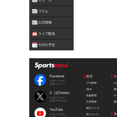
コラム
公式情報
ライブ配信
今日の予定
Facebook
野球
サ
スポーツナビ
プロ野球
J
公式ページ
MLB
海
X（旧Twitter）
高校野球
サ
スポーツナビ
公式アカウント
大学野球
高
独立リーグ
YouTube
ラ
スポーツナビ
侍ジャパン