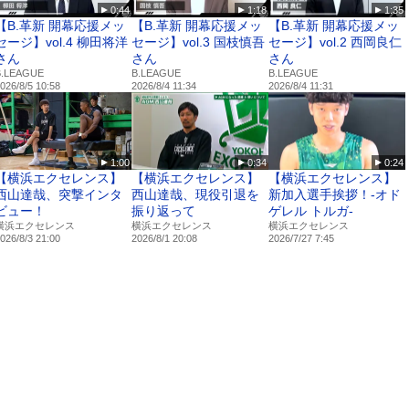
0:44
1:18
1:35
【B.革新 開幕応援メッ
【B.革新 開幕応援メッ
【B.革新 開幕応援メッ
セージ】vol.4 柳田将洋
セージ】vol.3 国枝慎吾
セージ】vol.2 西岡良仁
さん
さん
さん
B.LEAGUE
B.LEAGUE
B.LEAGUE
026/8/5 10:58
2026/8/4 11:34
2026/8/4 11:31
1:00
0:34
0:24
【横浜エクセレンス】
【横浜エクセレンス】
【横浜エクセレンス】
西山達哉、突撃インタ
西山達哉、現役引退を
新加入選手挨拶！-オド
ビュー！
振り返って
ゲレル トルガ-
横浜エクセレンス
横浜エクセレンス
横浜エクセレンス
026/8/3 21:00
2026/8/1 20:08
2026/7/27 7:45