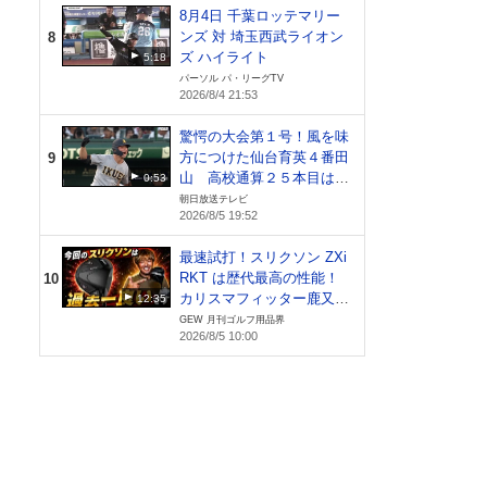
8月4日 千葉ロッテマリー
ンズ 対 埼玉西武ライオン
8
ズ ハイライト
5:18
パーソル パ・リーグTV
2026/8/4 21:53
驚愕の大会第１号！風を味
方につけた仙台育英４番田
9
山 高校通算２５本目は甲
0:53
子園で【札幌日大vs仙台育
朝日放送テレビ
2026/8/5 19:52
英】
最速試打！スリクソン ZXi
RKT は歴代最高の性能！
10
カリスマフィッター鹿又芳
12:35
典氏が絶賛！
GEW 月刊ゴルフ用品界
2026/8/5 10:00