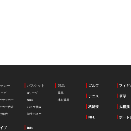
ッカー
バスケット
競馬
ゴルフ
フィギ
リーグ
Bリーグ
競馬
テニス
卓球
外サッカー
NBA
地方競馬
格闘技
大相撲
ッカー代表
バスケ代表
校年代
学生バスケ
NFL
ボート
イブ
toto