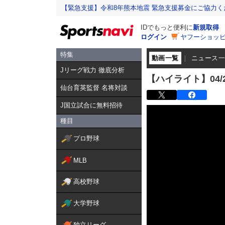
【緊急支援】令和8年熊本地震 緊急支援募金にご協力く
IDでもっと便利に
新規取得
ログイン
ヤフーショッピ
特集
動画一覧
ニュース
Jリーグ戦力 徹底分析
【ハイライト】04/22
仙台育英監督 名将対談
J国立試合に無料招待
種目
プロ野球
MLB
高校野球
大学野球
独立リーグ