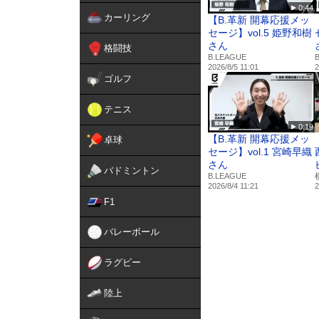
0:44
カーリング
【B.革新 開幕応援メッ
セージ】vol.5 姫野和樹
さん
格闘技
B.LEAGUE
2026/8/5 11:01
2
ゴルフ
テニス
0:19
【B.革新 開幕応援メッ
卓球
セージ】vol.1 宮崎早織
さん
バドミントン
B.LEAGUE
2026/8/4 11:21
2
F1
バレーボール
ラグビー
陸上