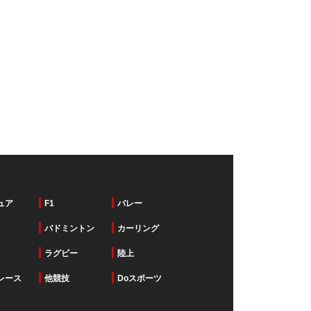
ュア
F1
バレー
バドミントン
カーリング
ラグビー
陸上
レース
他競技
Doスポーツ