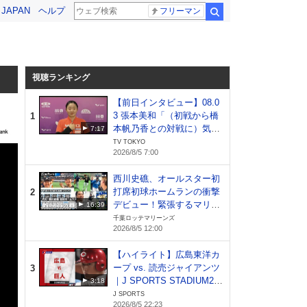
! JAPAN
ヘルプ
フリーマン
検索
視聴ランキング
【前日インタビュー】08.0
3 張本美和「（初戦から橋
1
本帆乃香との対戦に）気分
7:17
が落ちました笑 優勝を目指
TV TOKYO
2026/8/5 7:00
して1試合ずつ頑張りた
い」｜WTTチャンピオンズ
西川史礁、オールスター初
横浜2026
打席初球ホームランの衝撃
2
デビュー！緊張するマリー
16:39
ンズ戦士たちの様子をカメ
千葉ロッテマリーンズ
2026/8/5 12:00
ラが撮影！【広報カメラ】
【ハイライト】広島東洋カ
ープ vs. 読売ジャイアンツ
3
｜J SPORTS STADIUM20
3:18
26（8月5日）
J SPORTS
2026/8/5 22:23