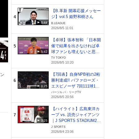
【B.革新 開幕応援メッセー
ジ】vol.5 姫野和樹さん
4
0:44
B.LEAGUE
2026/8/5 11:01
【卓球】張本智和 「日本開
催で結果を出さなければ卓
5
球ファンも増えないと思
5:42
う。全てを賭ける気持ちで
TV TOKYO
2026/8/5 10:20
頑張りたい」｜WTTチャン
ピオンズ横浜2026
【7回表】自身NPB初の2桁
バン
勝利達成!! バファローズ・
6
エスピノーザ 7回111球1失
0:25
点の好投!! 2026年8月5日
パーソル パ・リーグTV
2026/8/5 20:56
オリックス・バファローズ
対 東北楽天ゴールデンイー
【ハイライト】広島東洋カ
グルス
ープ vs. 読売ジャイアンツ
7
｜J SPORTS STADIUM20
3:25
26（8月4日）
J SPORTS
2026/8/4 23:06