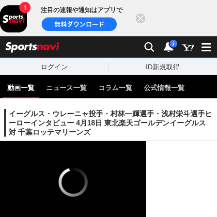
注目の速報や通知はアプリで
閉じる
sports
検索
通知
i
ログイン
ID新規取得
動画一覧
ニュース一覧
コラム一覧
公式情報一覧
イーグルス・ウレーニャ投手・村林一輝選手・浅村栄斗選手ヒ
ーローインタビュー 4月18日 東北楽天ゴールデンイーグルス
対 千葉ロッテマリーンズ