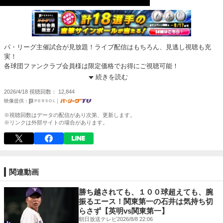
パ・リーグ主催試合が見放題！ライブ配信はもちろん、見逃し視聴も充
実！
各球団ファンクラブ会員様は限定価格でお得にご視聴可能！
https://pacificleague.com/ptv?utm_source=sportsnavi&utm_medium=vod
続きを読む
2026/4/18
視聴回数
12,844
※視聴回数はデータの配信があり次第、更新します。
※リンクは外部サイトの場合があります。
関連動画
勝ち越されても、１００球超えても、腕
振るエース！関東第一の石井は気持ち切
らさず【英明vs関東第一】
朝日放送テレビ
2026/8/8 22:06