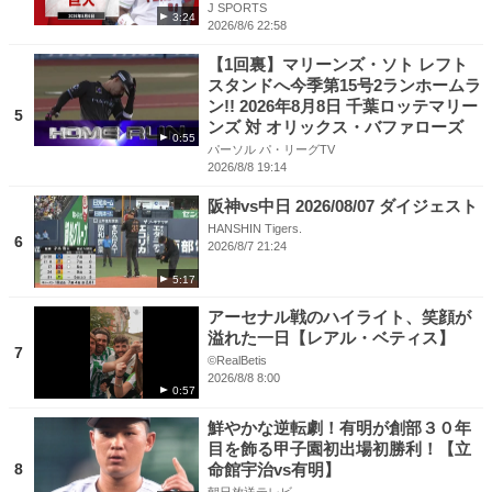
J SPORTS
3:24
2026/8/6 22:58
【1回裏】マリーンズ・ソト レフト
スタンドへ今季第15号2ランホームラ
ン!! 2026年8月8日 千葉ロッテマリー
5
ンズ 対 オリックス・バファローズ
0:55
パーソル パ・リーグTV
2026/8/8 19:14
阪神vs中日 2026/08/07 ダイジェスト
HANSHIN Tigers.
6
2026/8/7 21:24
5:17
アーセナル戦のハイライト、笑顔が
溢れた一日【レアル・ベティス】
7
©RealBetis
2026/8/8 8:00
0:57
鮮やかな逆転劇！有明が創部３０年
目を飾る甲子園初出場初勝利！【立
8
命館宇治vs有明】