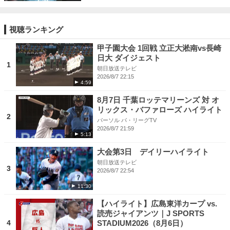
視聴ランキング
甲子園大会 1回戦 立正大淞南vs長崎
日大 ダイジェスト
1
朝日放送テレビ
2026/8/7 22:15
4:59
8月7日 千葉ロッテマリーンズ 対 オ
リックス・バファローズ ハイライト
2
パーソル パ・リーグTV
2026/8/7 21:59
5:13
大会第3日 デイリーハイライト
朝日放送テレビ
3
2026/8/7 22:54
11:30
【ハイライト】広島東洋カープ vs.
読売ジャイアンツ｜J SPORTS
4
STADIUM2026（8月6日）