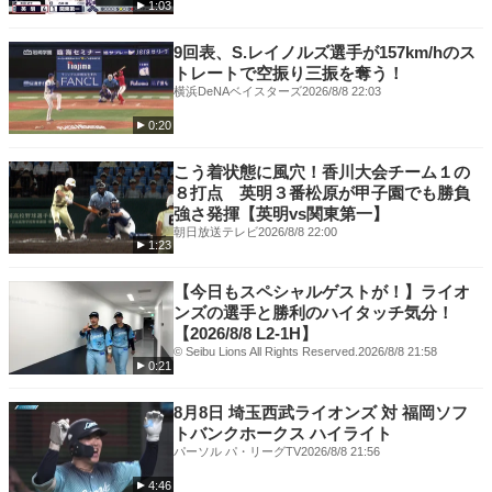
1:03
9回表、S.レイノルズ選手が157km/hのス
トレートで空振り三振を奪う！
横浜DeNAベイスターズ
2026/8/8 22:03
0:20
こう着状態に風穴！香川大会チーム１の
８打点 英明３番松原が甲子園でも勝負
強さ発揮【英明vs関東第一】
朝日放送テレビ
2026/8/8 22:00
1:23
【今日もスペシャルゲストが！】ライオ
ンズの選手と勝利のハイタッチ気分！
【2026/8/8 L2-1H】
© Seibu Lions All Rights Reserved.
2026/8/8 21:58
0:21
8月8日 埼玉西武ライオンズ 対 福岡ソフ
トバンクホークス ハイライト
パーソル パ・リーグTV
2026/8/8 21:56
4:46