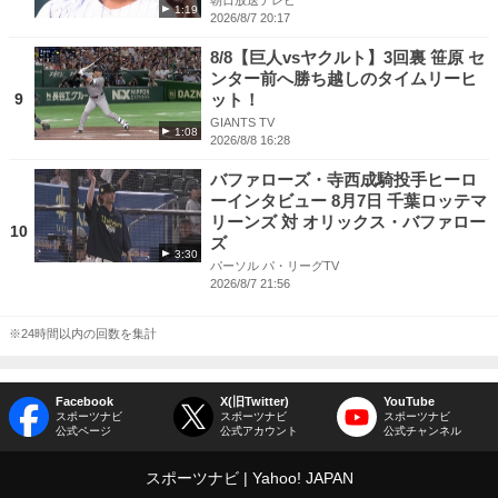
朝日放送テレビ
1:19
2026/8/7 20:17
8/8【巨人vsヤクルト】3回裏 笹原 セ
ンター前へ勝ち越しのタイムリーヒ
9
ット！
GIANTS TV
1:08
2026/8/8 16:28
バファローズ・寺西成騎投手ヒーロ
ーインタビュー 8月7日 千葉ロッテマ
リーンズ 対 オリックス・バファロー
10
ズ
3:30
パーソル パ・リーグTV
2026/8/7 21:56
※24時間以内の回数を集計
Facebook
X(旧Twitter)
YouTube
スポーツナビ
スポーツナビ
スポーツナビ
公式ページ
公式アカウント
公式チャンネル
スポーツナビ
Yahoo! JAPAN