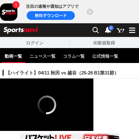
注目の速報や通知はアプリで
閉じる
sports
検索
通知
i
ログイン
ID新規取得
動画一覧
ニュース一覧
コラム一覧
公式情報一覧
【ハイライト】04/11 秋田 vs 越谷（25-26 B1第31節）