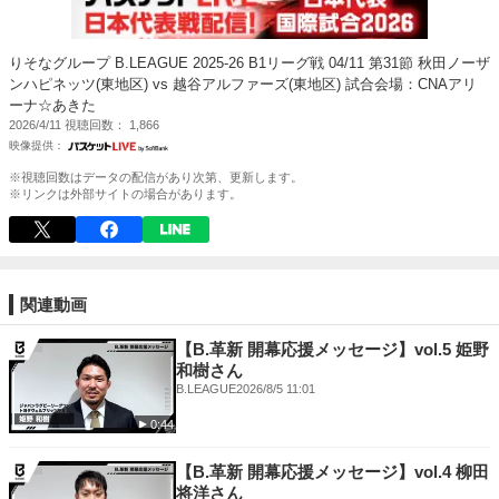
りそなグループ B.LEAGUE 2025-26 B1リーグ戦 04/11 第31節 秋田ノーザ
ンハピネッツ(東地区) vs 越谷アルファーズ(東地区) 試合会場：CNAアリ
ーナ☆あきた
2026/4/11
視聴回数
1,866
※視聴回数はデータの配信があり次第、更新します。
※リンクは外部サイトの場合があります。
関連動画
【B.革新 開幕応援メッセージ】vol.5 姫野
和樹さん
B.LEAGUE
2026/8/5 11:01
0:44
【B.革新 開幕応援メッセージ】vol.4 柳田
将洋さん