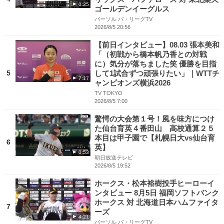
0:25
ゴールデンイーグルス
パーソル パ・リーグTV
2026/8/5 20:56
【前日インタビュー】08.03 張本美和
「（初戦から橋本帆乃香との対戦
に）気分が落ちました笑 優勝を目指
5
して1試合ずつ頑張りたい」｜WTTチ
7:17
ャンピオンズ横浜2026
TV TOKYO
2026/8/5 7:00
驚愕の大会第１号！風を味方につけ
た仙台育英４番田山 高校通算２５
本目は甲子園で【札幌日大vs仙台育
6
英】
0:53
朝日放送テレビ
2026/8/5 19:52
ホークス・松本裕樹投手ヒーローイ
ンタビュー 8月5日 福岡ソフトバンク
ホークス 対 北海道日本ハムファイタ
7
ーズ
4:21
パーソル パ・リーグTV