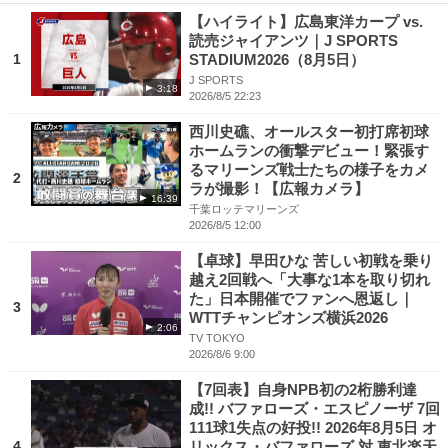
【ハイライト】広島東洋カープ vs.
読売ジャイアンツ｜J SPORTS
1
STADIUM2026（8月5日）
J SPORTS
3:18
2026/8/5 22:23
西川史礁、オールスター初打席初球
ホームランの衝撃デビュー！緊張す
るマリーンズ戦士たちの様子をカメ
2
ラが撮影！【広報カメラ】
16:39
千葉ロッテマリーンズ
2026/8/5 12:00
【卓球】早田ひな 苦しい初戦を乗り
越え2回戦へ「大事な1本を取り切れ
た」日本開催でファンへ恩返し｜
3
WTTチャンピオンズ横浜2026
2:06
TV TOKYO
2026/8/6 9:00
【7回表】自身NPB初の2桁勝利達
成!! バファローズ・エスピノーザ 7回
111球1失点の好投!! 2026年8月5日 オ
4
リックス・バファローズ 対 東北楽天