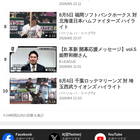
2026/8/5 22:11
8月5日 福岡ソフトバンクホークス 対
北海道日本ハムファイターズ ハイラ
8
イト
パーソル パ・リーグTV
4:10
2026/8/5 22:07
【B.革新 開幕応援メッセージ】vol.5
姫野和樹さん
9
B.LEAGUE
2026/8/5 11:01
0:44
8月4日 千葉ロッテマリーンズ 対 埼
玉西武ライオンズ ハイライト
10
パーソル パ・リーグTV
2026/8/4 21:53
5:18
※24時間以内の回数を集計
Facebook
X(旧Twitter)
YouTube
スポーツナビ
スポーツナビ
スポーツナビ