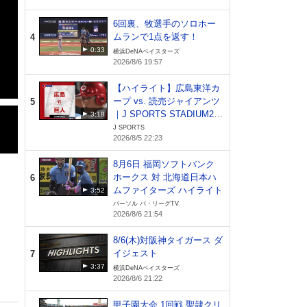
6回裏、牧選手のソロホー
ムランで1点を返す！
4
0:33
横浜DeNAベイスターズ
2026/8/6 19:57
【ハイライト】広島東洋カ
ープ vs. 読売ジャイアンツ
5
｜J SPORTS STADIUM20
3:18
26（8月5日）
J SPORTS
2026/8/5 22:23
8月6日 福岡ソフトバンク
ホークス 対 北海道日本ハ
6
ムファイターズ ハイライト
3:52
パーソル パ・リーグTV
2026/8/6 21:54
8/6(木)対阪神タイガース ダ
イジェスト
7
3:37
横浜DeNAベイスターズ
2026/8/6 21:22
甲子園大会 1回戦 聖隷クリ