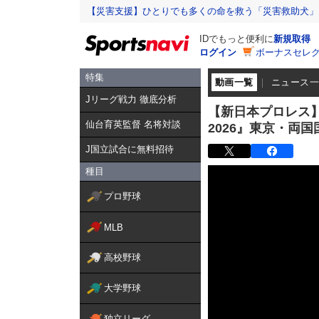
【災害支援】ひとりでも多くの命を救う「災害救助犬」
IDでもっと便利に
新規取得
ログイン
ボーナスセレク
特集
動画一覧
ニュース
Jリーグ戦力 徹底分析
【新日本プロレス】第
仙台育英監督 名将対談
2026』東京・両
J国立試合に無料招待
種目
プロ野球
MLB
高校野球
大学野球
独立リーグ