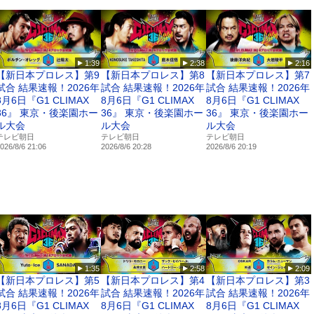
e Videoサービス
ime Video』の加入はこちら
p/channels/njpwworldjp
1:39
2:38
2:16
S
【新日本プロレス】第9
【新日本プロレス】第8
【新日本プロレス】第7
wworld
試合 結果速報！2026年
試合 結果速報！2026年
試合 結果速報！2026年
acebook.com/njpwworld1972/
8月6日『G1 CLIMAX
8月6日『G1 CLIMAX
8月6日『G1 CLIMAX
stagram.com/njpwworld_official/
36』 東京・後楽園ホー
36』 東京・後楽園ホー
36』 東京・後楽園ホー
ok.com/@njpwworld
ル大会
ル大会
ル大会
テレビ朝日
テレビ朝日
テレビ朝日
026/8/6 21:06
2026/8/6 20:28
2026/8/6 20:19
1:35
2:58
2:09
【新日本プロレス】第5
【新日本プロレス】第4
【新日本プロレス】第3
試合 結果速報！2026年
試合 結果速報！2026年
試合 結果速報！2026年
8月6日『G1 CLIMAX
8月6日『G1 CLIMAX
8月6日『G1 CLIMAX