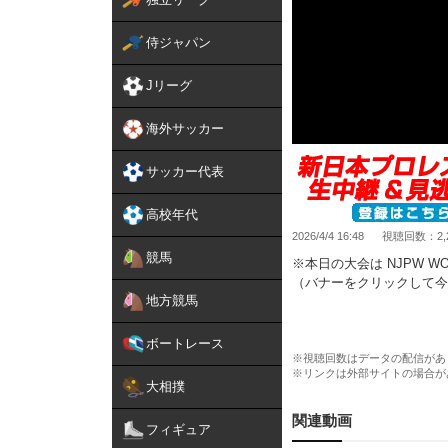
侍ジャパン
Jリーグ
海外サッカー
サッカー代表
高校年代
2026/4/4 16:48
視聴回数：2,
競馬
※本日の大会は NJPW W
（バナーをクリックして今
地方競馬
【第3試合】
矢野通 & YOH & タイガー
ボートレース
（7分12秒）逆三角締め
※視聴回数はデータの配信があ
※リンクは外部サイトの場合が
大相撲
新日本プロレス観るなら NJ
登録＆視聴⇒
https://www.
関連動画
フィギュア