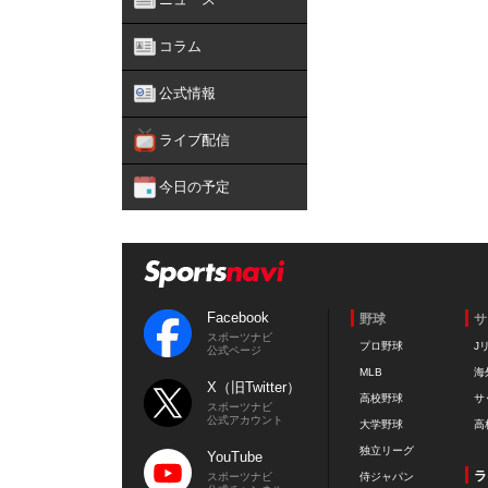
コラム
公式情報
ライブ配信
今日の予定
Facebook
野球
サ
スポーツナビ
プロ野球
J
公式ページ
MLB
海
X（旧Twitter）
高校野球
サ
スポーツナビ
公式アカウント
大学野球
高
独立リーグ
YouTube
ラ
スポーツナビ
侍ジャパン