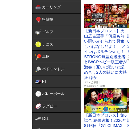
初心者向け！Amazon Prim
カーリング
『NJPW WORLD for Pr
⇒
https://www.amazon.co.j
《初回7日間無料》
格闘技
8:01
★NJPW WORLD 公式SN
【新日本プロレス】天
ゴルフ
X -
https://twitter.com/njp
山広吉選手「何度も熱
Facebook -
https://www.f
い闘いみせられて興奮
テニス
Instagram -
https://www.in
しっぱなしだよ！」 メ
TikTok -
https://www.tikt
インはボルチンvs辻！
卓球
STRONG無差別級王者
2
とIWGPヘビー級王者が
激突！互いに強いと認
バドミントン
め合う2人の闘いに大熱
狂 ほか
F1
テレビ朝日
2026/8/7 10:00
バレーボール
ラグビー
1:07
【新日本プロレス】第6
陸上
試合 結果速報！2026年
8月6日『G1 CLIMAX