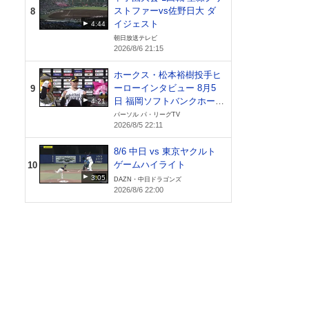
ストファーvs佐野日大 ダ
8
イジェスト
4:44
朝日放送テレビ
2026/8/6 21:15
ホークス・松本裕樹投手ヒ
ーローインタビュー 8月5
9
日 福岡ソフトバンクホーク
4:21
ス 対 北海道日本ハムファ
パーソル パ・リーグTV
2026/8/5 22:11
イターズ
8/6 中日 vs 東京ヤクルト
ゲームハイライト
10
3:05
DAZN・中日ドラゴンズ
2026/8/6 22:00