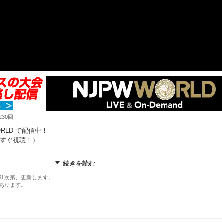
230回
ORLD で配信中！
すぐ視聴！）
続きを読む
マスク & ウルフアロン ◯ vs × 金丸義信 & SHO & DOUKI & ドン・ファレ
り次第、更新します。
あります。
PW WORLD で！
njpwworld.com/