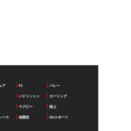
ュア
F1
バレー
バドミントン
カーリング
ラグビー
陸上
レース
他競技
Doスポーツ