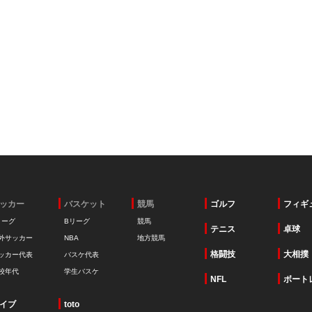
ッカー
バスケット
競馬
ゴルフ
フィギ
リーグ
Bリーグ
競馬
テニス
卓球
外サッカー
NBA
地方競馬
格闘技
大相撲
ッカー代表
バスケ代表
校年代
学生バスケ
NFL
ボート
イブ
toto