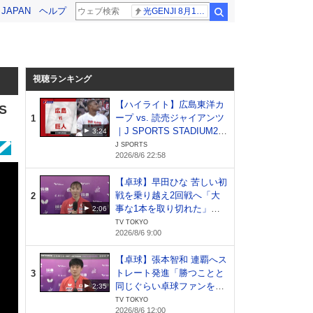
! JAPAN
ヘルプ
光GENJI 8月19日
検索
視聴ランキング
【ハイライト】広島東洋カ
S
ープ vs. 読売ジャイアンツ
1
｜J SPORTS STADIUM20
3:24
26（8月6日）
J SPORTS
2026/8/6 22:58
【卓球】早田ひな 苦しい初
戦を乗り越え2回戦へ「大
2
事な1本を取り切れた」日
2:06
本開催でファンへ恩返し｜
TV TOKYO
2026/8/6 9:00
WTTチャンピオンズ横浜20
26
【卓球】張本智和 連覇へス
トレート発進「勝つことと
3
同じぐらい卓球ファンを増
2:35
やしたい」｜WTTチャンピ
TV TOKYO
2026/8/6 12:00
オンズ横浜2026