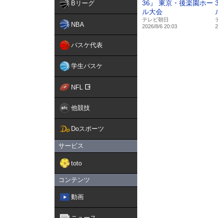
36』 東京・後楽園ホー
Bリーグ
ル大会
テレビ朝日
NBA
2026/8/6 20:03
2
バスケ代表
学生バスケ
NFL
他競技
Doスポーツ
サービス
toto
コンテンツ
動画
ニュース