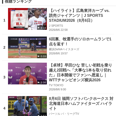
視聴ランキング
【ハイライト】広島東洋カープ vs.
読売ジャイアンツ｜J SPORTS
1
STADIUM2026（8月6日）
J SPORTS
3:24
2026/8/6 22:58
6回裏、牧選手のソロホームランで1
点を返す！
2
横浜DeNAベイスターズ
2026/8/6 19:57
0:33
【卓球】早田ひな 苦しい初戦を乗り
越え2回戦へ「大事な1本を取り切れ
た」日本開催でファンへ恩返し｜
3
WTTチャンピオンズ横浜2026
2:06
TV TOKYO
2026/8/6 9:00
8月6日 福岡ソフトバンクホークス 対
北海道日本ハムファイターズ ハイラ
4
イト
パーソル パ・リーグTV
3:52