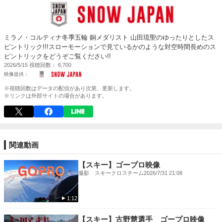
ミラノ・コルティナ冬季五輪 銅メダリスト 山田琉聖のゆったりとしたス
ピントリック!!!スローモーションで見ているかのような対空時間長めのス
ピントリックをどうぞご覧ください!!
2026/5/15
視聴回数
6,700
※視聴回数はデータの配信があり次第、更新します。
※リンクは外部サイトの場合があります。
関連動画
【スキー】ゴープロ映像
撮影 スキークロスチーム
2026/7/31 21:08
1:12
【スキー】古野慧選手 ゴープロ映像