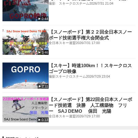
撮影 スキークロスチーム
2026/7/31 21:04
0:44
【スノーボード】第２２回全日本スノー
ボード技術選手権大会閉会式
全日本スキー連盟
2026/7/31 17:00
3:46
【スキー】時速100km！！スキークロス
ゴープロ映像
撮影スキークロスチーム
2026/7/29 23:04
2:11
【スノーボード】第22回全日本スノーボ
ード技術選 決勝 人工構築物 フリ
ー SAJ DEMO 保田 光陽
全日本スキー連盟
2026/7/29 17:00
0:33