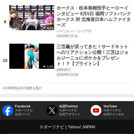
ホークス・松本裕樹投手ヒーローイ
ンタビュー 8月5日 福岡ソフトバンク
ホークス 対 北海道日本ハムファイタ
9
ーズ
4:21
パーソル パ・リーグTV
2026/8/5 22:11
三笘薫が戻ってきた！サードキット
へのリアクション公開！三笘はジョ
ルジーニョにポケカをプレゼン
10
ト！？【ブライトン】
1:09
@BHAFC
2026/8/6 22:59
※24時間以内の回数を集計
Facebook
X(旧Twitter)
YouTube
スポーツナビ
スポーツナビ
スポーツナビ
公式ページ
公式アカウント
公式チャンネル
スポーツナビ
Yahoo! JAPAN