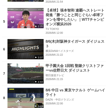
2026/8/6 21:54
【卓球】張本智和 連覇へストレート
発進「勝つことと同じぐらい卓球フ
ァンを増やしたい」｜WTTチャンピ
5
オンズ横浜2026
2:35
TV TOKYO
2026/8/6 12:00
8/6(木)対阪神タイガース ダイジェス
ト
6
横浜DeNAベイスターズ
2026/8/6 21:22
3:37
甲子園大会 1回戦 聖隷クリストファ
ーvs佐野日大 ダイジェスト
7
朝日放送テレビ
2026/8/6 21:15
4:44
8/6 中日 vs 東京ヤクルト ゲームハイ
ライト
8
DAZN・中日ドラゴンズ
2026/8/6 22:00
3:05