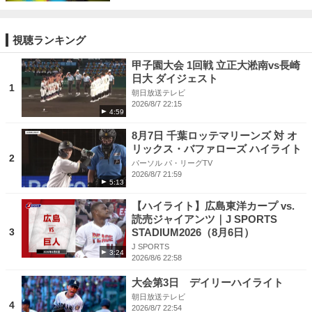
視聴ランキング
甲子園大会 1回戦 立正大淞南vs長崎
日大 ダイジェスト
1
朝日放送テレビ
2026/8/7 22:15
4:59
8月7日 千葉ロッテマリーンズ 対 オ
リックス・バファローズ ハイライト
2
パーソル パ・リーグTV
2026/8/7 21:59
5:13
【ハイライト】広島東洋カープ vs.
読売ジャイアンツ｜J SPORTS
3
STADIUM2026（8月6日）
J SPORTS
3:24
2026/8/6 22:58
大会第3日 デイリーハイライト
朝日放送テレビ
4
2026/8/7 22:54