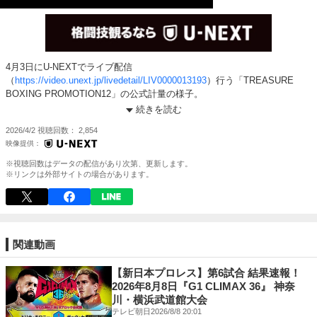
4月3日にU-NEXTでライブ配信
（
https://video.unext.jp/livedetail/LIV0000013193
）行う「TREASURE
BOXING PROMOTION12」の公式計量の様子。
続きを読む
◉対戦カード
2026/4/2
視聴回数
2,854
WBA・WBO世界ライトフライ級タイトルマッチ12回戦
レネ・サンティアゴ（プエルトリコ）vs谷口将隆
※視聴回数はデータの配信があり次第、更新します。
123.5lbs契約10回戦
※リンクは外部サイトの場合があります。
小國以載vsマーロン・タパレス（フィリピン）
OPBF東洋太平洋スーパーウェルター級タイトルマッチ10回戦
緑川創vs加藤寿
関連動画
ミドル級 8回戦
細川チャーリー忍vs黒部竜聖
【新日本プロレス】第6試合 結果速報！
2026年8月8日『G1 CLIMAX 36』 神奈
東日本新人王 スーパーフェザー級4回戦
川・横浜武道館大会
尾上剣清vsガレット・ジョナタン
テレビ朝日
2026/8/8 20:01