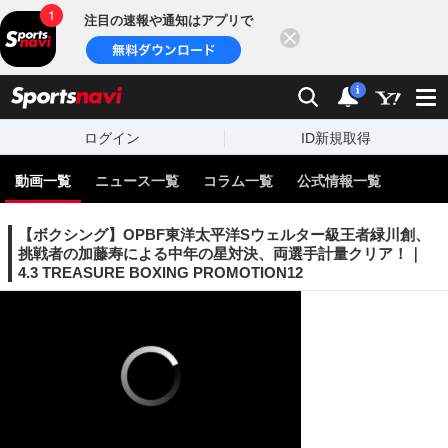
注目の速報や通知はアプリで
閉じる
sports
検索
通知
i
ログイン
ID新規取得
動画一覧
ニュース一覧
コラム一覧
公式情報一覧
【ボクシング】OPBF東洋太平洋Sウェルター級王者緑川創、
挑戦者の加藤寿による中年の星対決、両選手計量クリア！｜
4.3 TREASURE BOXING PROMOTION12