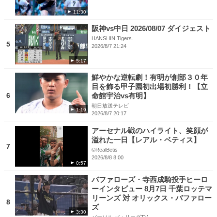
11:30
阪神vs中日 2026/08/07 ダイジェスト
HANSHIN Tigers.
5
2026/8/7 21:24
5:17
鮮やかな逆転劇！有明が創部３０年
目を飾る甲子園初出場初勝利！【立
6
命館宇治vs有明】
朝日放送テレビ
1:19
2026/8/7 20:17
アーセナル戦のハイライト、笑顔が
溢れた一日【レアル・ベティス】
7
©RealBetis
2026/8/8 8:00
0:57
バファローズ・寺西成騎投手ヒーロ
ーインタビュー 8月7日 千葉ロッテマ
リーンズ 対 オリックス・バファロー
8
ズ
3:30