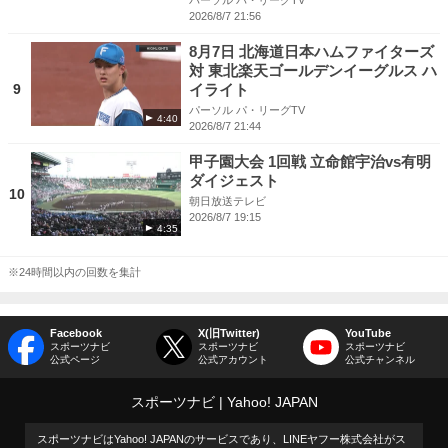
パーソル パ・リーグTV
2026/8/7 21:56
8月7日 北海道日本ハムファイターズ
対 東北楽天ゴールデンイーグルス ハ
9
イライト
パーソル パ・リーグTV
4:40
2026/8/7 21:44
甲子園大会 1回戦 立命館宇治vs有明
ダイジェスト
10
朝日放送テレビ
2026/8/7 19:15
4:35
※24時間以内の回数を集計
Facebook
X(旧Twitter)
YouTube
スポーツナビ
スポーツナビ
スポーツナビ
公式ページ
公式アカウント
公式チャンネル
スポーツナビ
Yahoo! JAPAN
スポーツナビはYahoo! JAPANのサービスであり、LINEヤフー株式会社がス