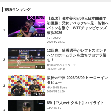
視聴ランキング
【卓球】張本美和が地元日本開催で
初優勝！兄妹アベックVへ兄・智和へ
バトンを繋ぐ｜WTTチャンピオンズ
1
横浜2026
1:30
TV TOKYO
2026/8/9 19:41
12回裏、筒香選手がレフトスタンド
へソロホームランを放ちサヨナラ勝
2
ち！
横浜DeNAベイスターズ
0:28
2026/8/8 23:00
阪神vs中日 2026/08/09 ヒーローイン
タビュー
3
HANSHIN Tigers.
2026/8/9 21:39
1:55
8/9【巨人vsヤクルト】ハイライト
GIANTS TV
4