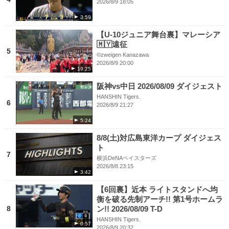
2026/8/9 18:05
3:59
【U-10ジュニア舞台裏】マレーシア
🇲🇾遠征
5
©︎zweigen Kanazawa
2026/8/9 20:00
19:25
阪神vs中日 2026/08/09 ダイジェスト
HANSHIN Tigers.
6
2026/8/9 21:27
5:24
8/8(土)対広島東洋カープ ダイジェス
ト
7
横浜DeNAベイスターズ
2026/8/8 23:15
3:42
【6回裏】近本 ライトスタンドへ均
衡を破る先制アーチ!! 第1号ホームラ
8
ン!! 2026/08/09 T-D
HANSHIN Tigers.
0:57
2026/8/9 20:32