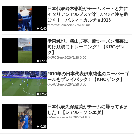
日本代表鈴木彩艶がチームメートと共に
イタリアンアルプスで楽しいひと時を過
ごす！｜パルマ・カルチョ1913
©️ParmaCalcio
2026/7/30 8:00
0:48
伊東純也、横山歩夢、新シーズン開幕に
向け順調にトレーニング！【KRCゲン
ク】
©KRCGenk
2026/7/29 8:00
0:29
2019年の日本代表伊東純也のスーパーゴ
ールをプレイバック！【KRCゲンク】
©KRCGenk
2026/7/29 8:00
0:52
日本代表久保建英がチームに帰ってきま
した！【レアル・ソシエダ】
©RealSociedad
2026/7/24 8:00
0:26