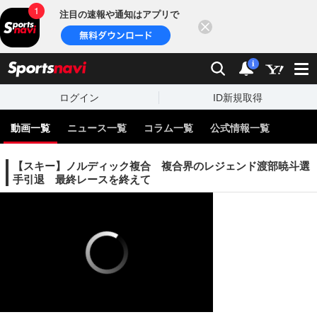
注目の速報や通知はアプリで
閉じる
sports
検索
通知
i
ログイン
ID新規取得
動画一覧
ニュース一覧
コラム一覧
公式情報一覧
【スキー】ノルディック複合 複合界のレジェンド渡部暁斗選
手引退 最終レースを終えて