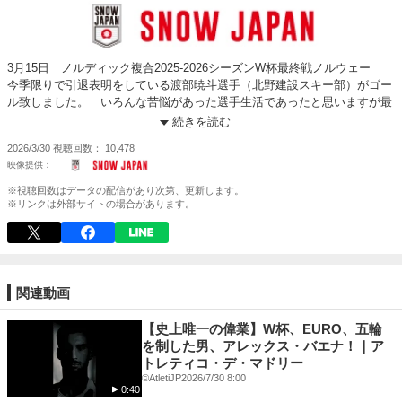
3月15日 ノルディック複合2025-2026シーズンW杯最終戦ノルウェー
今季限りで引退表明をしている渡部暁斗選手（北野建設スキー部）がゴー
ル致しました。 いろんな苦悩があった選手生活であったと思いますが最
後は「幸せ」と会場に言い残しノルディックスキーの聖地ホルメンコーレ
続きを読む
ンの競技場を後にしました。 最高だったよ暁斗選手！
2026/3/30
視聴回数
10,478
※視聴回数はデータの配信があり次第、更新します。
※リンクは外部サイトの場合があります。
関連動画
【史上唯一の偉業】W杯、EURO、五輪
を制した男、アレックス・バエナ！｜ア
トレティコ・デ・マドリー
©️AtletiJP
2026/7/30 8:00
0:40