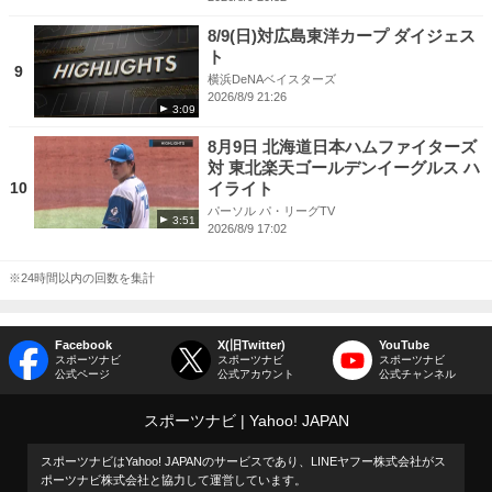
8/9(日)対広島東洋カープ ダイジェス
ト
9
横浜DeNAベイスターズ
2026/8/9 21:26
3:09
8月9日 北海道日本ハムファイターズ
対 東北楽天ゴールデンイーグルス ハ
10
イライト
パーソル パ・リーグTV
3:51
2026/8/9 17:02
※24時間以内の回数を集計
Facebook
X(旧Twitter)
YouTube
スポーツナビ
スポーツナビ
スポーツナビ
公式ページ
公式アカウント
公式チャンネル
スポーツナビ
Yahoo! JAPAN
スポーツナビはYahoo! JAPANのサービスであり、LINEヤフー株式会社がス
ポーツナビ株式会社と協力して運営しています。