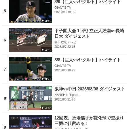
8/9【巨人vsヤクルト】ハイライト
GIANTS TV
5
2026/8/9 18:05
3:59
甲子園大会 1回戦 立正大淞南vs長崎
日大 ダイジェスト
6
朝日放送テレビ
2026/8/7 22:15
4:59
8/8【巨人vsヤクルト】ハイライト
GIANTS TV
7
2026/8/8 19:25
3:27
阪神vs中日 2026/08/08 ダイジェスト
HANSHIN Tigers.
8
2026/8/8 21:25
4:48
12回表、馬場選手が変化球で空振り
三振に仕留める！
9