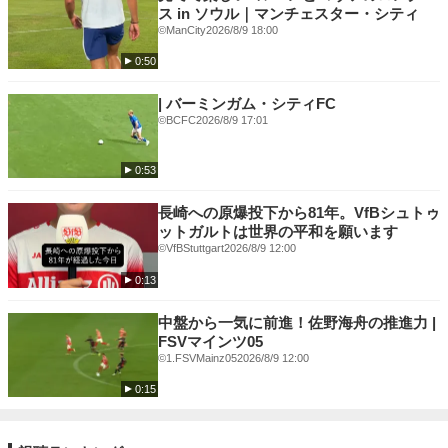
ス in ソウル｜マンチェスター・シティ
©ManCity
2026/8/9 18:00
0:50
| バーミンガム・シティFC
©BCFC
2026/8/9 17:01
0:53
長崎への原爆投下から81年。VfBシュトゥ
ットガルトは世界の平和を願います
©VfBStuttgart
2026/8/9 12:00
0:13
中盤から一気に前進！佐野海舟の推進力 |
FSVマインツ05
©1.FSVMainz05
2026/8/9 12:00
0:15