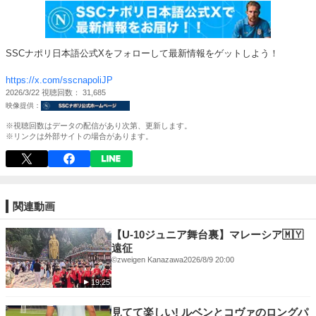
SSCナポリ日本語公式Xをフォローして最新情報をゲットしよう！
https://x.com/sscnapoliJP
2026/3/22
視聴回数
31,685
※視聴回数はデータの配信があり次第、更新します。
※リンクは外部サイトの場合があります。
関連動画
【U-10ジュニア舞台裏】マレーシア🇲🇾
遠征
©︎zweigen Kanazawa
2026/8/9 20:00
19:25
見てて楽しい! ルベンとコヴァのロングパ