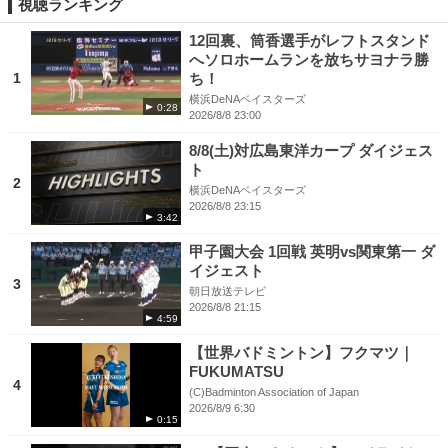
視聴ランキング
12回裏、筒香選手がレフトスタンド
へソロホームランを放ちサヨナラ勝
1
ち！
横浜DeNAベイスターズ
0:28
2026/8/8 23:00
8/8(土)対広島東洋カープ ダイジェス
ト
2
横浜DeNAベイスターズ
2026/8/8 23:15
3:42
甲子園大会 1回戦 英明vs関東第一 ダ
イジェスト
3
朝日放送テレビ
2026/8/8 21:15
4:59
【世界バドミントン】フクマツ｜
FUKUMATSU
4
(C)Badminton Association of Japan
2026/8/9 6:30
0:15