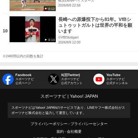
横浜DeNAベイスターズ
2026/8/8 22:58
0:12
長崎への原爆投下から81年。VfBシ
ュトゥットガルトは世界の平和を願
10
います
©VfBStuttgart
0:13
2026/8/9 12:00
※24時間以内の回数を集計
Facebook
X(旧Twitter)
YouTube
スポーツナビ
スポーツナビ
スポーツナビ
公式ページ
公式アカウント
公式チャンネル
スポーツナビ
Yahoo! JAPAN
スポーツナビはYahoo! JAPANのサービスであり、LINEヤフー株式会社がス
ポーツナビ株式会社と協力して運営しています。
プライバシーポリシー
プライバシーセンター
規約
会社概要