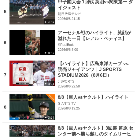
甲子園大会 1回戦 英明vs関東第一 ダ
イジェスト
5
朝日放送テレビ
2026/8/8 21:15
4:59
アーセナル戦のハイライト、笑顔が
溢れた一日【レアル・ベティス】
6
©RealBetis
2026/8/8 8:00
0:57
【ハイライト】広島東洋カープ vs.
読売ジャイアンツ｜J SPORTS
7
STADIUM2026（8月6日）
J SPORTS
3:24
2026/8/6 22:58
8/8【巨人vsヤクルト】ハイライト
GIANTS TV
8
2026/8/8 19:25
3:27
8/8【巨人vsヤクルト】3回裏 笹原 セ
ンター前へ勝ち越しのタイムリーヒ