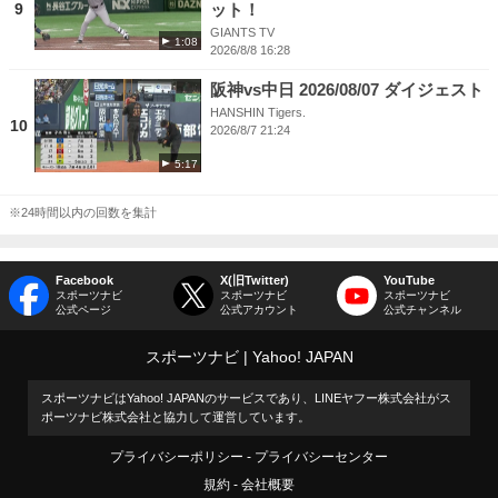
9
ット！
GIANTS TV
1:08
2026/8/8 16:28
阪神vs中日 2026/08/07 ダイジェスト
HANSHIN Tigers.
10
2026/8/7 21:24
5:17
※24時間以内の回数を集計
Facebook
X(旧Twitter)
YouTube
スポーツナビ
スポーツナビ
スポーツナビ
公式ページ
公式アカウント
公式チャンネル
スポーツナビ
Yahoo! JAPAN
スポーツナビはYahoo! JAPANのサービスであり、LINEヤフー株式会社がス
ポーツナビ株式会社と協力して運営しています。
プライバシーポリシー
プライバシーセンター
規約
会社概要