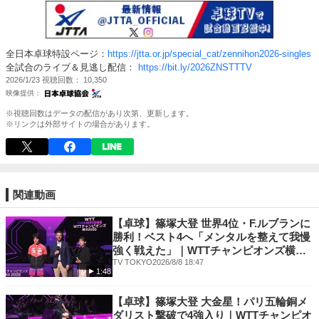
全日本卓球特設ページ：
https://jtta.or.jp/special_cat/zennihon2026-singles
全試合のライブ＆見逃し配信：
https://bit.ly/2026ZNSTTTV
2026/1/23
視聴回数
10,350
※視聴回数はデータの配信があり次第、更新します。
※リンクは外部サイトの場合があります。
関連動画
【卓球】篠塚大登 世界4位・F.ルブランに
勝利！ベスト4へ「メンタルを整えて我慢
強く戦えた」｜WTTチャンピオンズ横浜
2026
TV TOKYO
2026/8/8 18:47
1:48
【卓球】篠塚大登 大金星！パリ五輪銅メ
ダリスト撃破で4強入り｜WTTチャンピオ