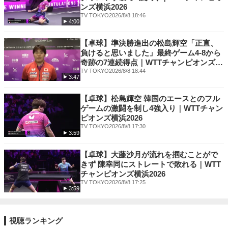
ンズ横浜2026
TV TOKYO
2026/8/8 18:46
4:00
【卓球】準決勝進出の松島輝空「正直、
負けると思いました」最終ゲーム4-8から
奇跡の7連続得点｜WTTチャンピオンズ横
浜2026
TV TOKYO
2026/8/8 18:44
3:47
【卓球】松島輝空 韓国のエースとのフル
ゲームの激闘を制し4強入り｜WTTチャン
ピオンズ横浜2026
TV TOKYO
2026/8/8 17:30
3:59
【卓球】大藤沙月が流れを掴むことがで
きず 陳幸同にストレートで敗れる｜WTT
チャンピオンズ横浜2026
TV TOKYO
2026/8/8 17:25
3:59
視聴ランキング