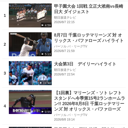
甲子園大会 1回戦 立正大淞南vs長崎
日大 ダイジェスト
1
朝日放送テレビ
2026/8/7 22:15
4:59
8月7日 千葉ロッテマリーンズ 対 オ
リックス・バファローズ ハイライト
2
パーソル パ・リーグTV
2026/8/7 21:59
5:13
大会第3日 デイリーハイライト
朝日放送テレビ
3
2026/8/7 22:54
11:30
【1回裏】マリーンズ・ソト レフト
スタンドへ今季第15号2ランホームラ
ン!! 2026年8月8日 千葉ロッテマリー
4
ンズ 対 オリックス・バファローズ
0:55
パーソル パ・リーグTV
2026/8/8 19:14