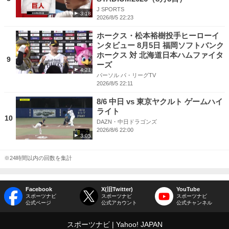
J SPORTS
3:18
2026/8/5 22:23
ホークス・松本裕樹投手ヒーローイ
ンタビュー 8月5日 福岡ソフトバンク
ホークス 対 北海道日本ハムファイタ
9
ーズ
4:21
パーソル パ・リーグTV
2026/8/5 22:11
8/6 中日 vs 東京ヤクルト ゲームハイ
ライト
10
DAZN・中日ドラゴンズ
2026/8/6 22:00
3:05
※24時間以内の回数を集計
Facebook
X(旧Twitter)
YouTube
スポーツナビ
スポーツナビ
スポーツナビ
公式ページ
公式アカウント
公式チャンネル
スポーツナビ
Yahoo! JAPAN