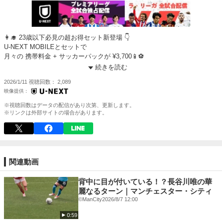
👩‍🎓 23歳以下必見の超お得セット新登場 👇
U-NEXT MOBILEとセットで
月々の 携帯料金 + サッカーパックが ¥3,700📱⚽️
お得に世界最高峰のサッカーを楽しもう！
続きを読む
https://t.unext.jp/r/soccerpack_u23_youtube
2026/1/11
視聴回数
2,089
実況：原大悟
解説：秋吉圭
※視聴回数はデータの配信があり次第、更新します。
※リンクは外部サイトの場合があります。
---------------------
provided by: IMAGO
---------------------
U-NEXT『サッカーパック』販売中
関連動画
世界最高峰のリーグ戦を全試合配信
背中に目が付いている！？長谷川唯の華
★プレミアリーグ【独占】
麗なるターン｜マンチェスター・シティ
★ラ・リーガ 1部
©ManCity
2026/8/7 12:00
0:59
その他コンペティションも独占配信