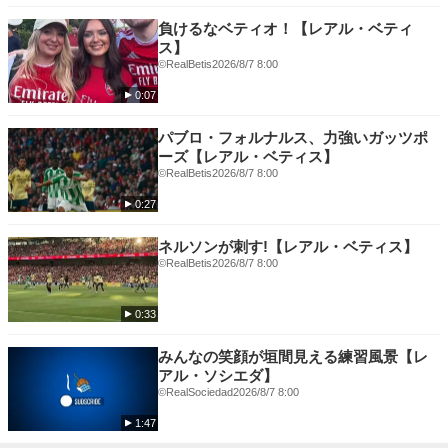
★エールディヴィジ
★FAカップ
負けるなベティオ！【レアル・ベティ
★コパ・デル・レイ
ス】
★FAコミュニティ・シールド
©RealBetis
2026/8/7 8:00
★スーペルコパ・デ・エスパーニャ
0:07
★ウィメンズ・スーパーリーグ
パブロ・フォルナルス、力強いガッツポ
ーズ【レアル・ベティス】
©RealBetis
2026/8/7 8:00
0:27
ネルソンが刺す!【レアル・ベティス】
©RealBetis
2026/8/7 8:00
0:33
みんなの笑顔が垣間見える練習風景【レ
アル・ソシエダ】
©RealSociedad
2026/8/7 8:00
1:47