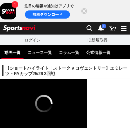
注目の速報や通知はアプリで
閉じる
sports
検索
通知
i
ログイン
ID新規取得
動画一覧
ニュース一覧
コラム一覧
公式情報一覧
【ショートハイライト｜ストーク v コヴェントリー】エミレー
ツ・FAカップ25/26 3回戦