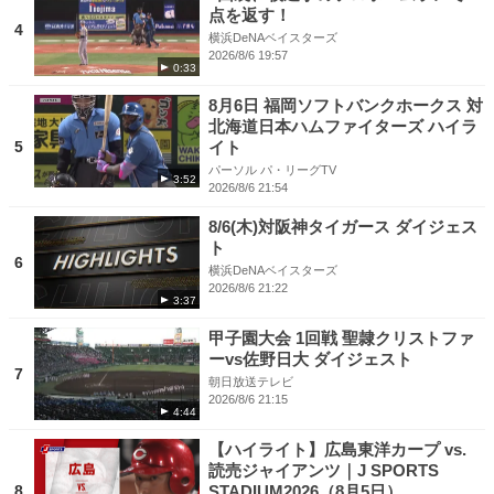
点を返す！
4
横浜DeNAベイスターズ
2026/8/6 19:57
0:33
8月6日 福岡ソフトバンクホークス 対
北海道日本ハムファイターズ ハイラ
5
イト
パーソル パ・リーグTV
3:52
2026/8/6 21:54
8/6(木)対阪神タイガース ダイジェス
ト
6
横浜DeNAベイスターズ
2026/8/6 21:22
3:37
甲子園大会 1回戦 聖隷クリストファ
ーvs佐野日大 ダイジェスト
7
朝日放送テレビ
2026/8/6 21:15
4:44
【ハイライト】広島東洋カープ vs.
読売ジャイアンツ｜J SPORTS
8
STADIUM2026（8月5日）