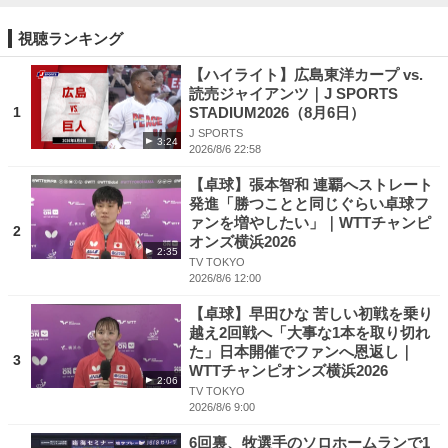
視聴ランキング
【ハイライト】広島東洋カープ vs.
読売ジャイアンツ｜J SPORTS
1
STADIUM2026（8月6日）
J SPORTS
3:24
2026/8/6 22:58
【卓球】張本智和 連覇へストレート
発進「勝つことと同じぐらい卓球フ
ァンを増やしたい」｜WTTチャンピ
2
オンズ横浜2026
2:35
TV TOKYO
2026/8/6 12:00
【卓球】早田ひな 苦しい初戦を乗り
越え2回戦へ「大事な1本を取り切れ
た」日本開催でファンへ恩返し｜
3
WTTチャンピオンズ横浜2026
2:06
TV TOKYO
2026/8/6 9:00
6回裏、牧選手のソロホームランで1