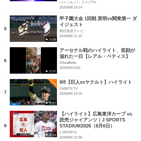
パーソル パ・リーグTV
2026/8/8 19:14
甲子園大会 1回戦 英明vs関東第一 ダ
イジェスト
5
朝日放送テレビ
2026/8/8 21:15
4:59
アーセナル戦のハイライト、笑顔が
溢れた一日【レアル・ベティス】
6
©RealBetis
2026/8/8 8:00
0:57
8/8【巨人vsヤクルト】ハイライト
GIANTS TV
7
2026/8/8 19:25
3:27
【ハイライト】広島東洋カープ vs.
読売ジャイアンツ｜J SPORTS
8
STADIUM2026（8月6日）
J SPORTS
3:24
2026/8/6 22:58