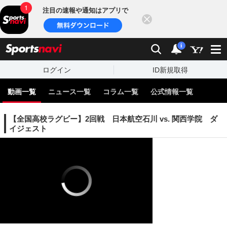
注目の速報や通知はアプリで
閉じる
sports
検索
通知
i
ログイン
ID新規取得
動画一覧
ニュース一覧
コラム一覧
公式情報一覧
【全国高校ラグビー】2回戦 日本航空石川 vs. 関西学院 ダ
イジェスト