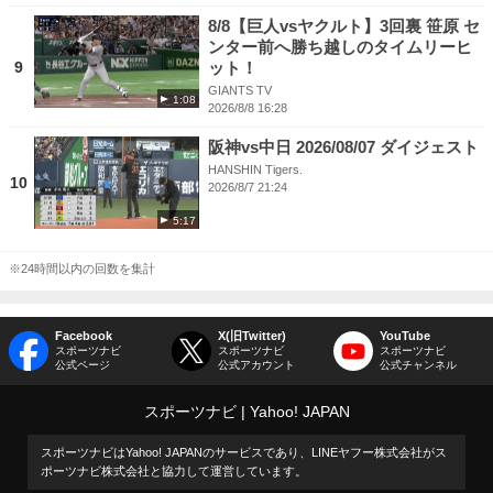
8/8【巨人vsヤクルト】3回裏 笹原 セ
ンター前へ勝ち越しのタイムリーヒ
9
ット！
GIANTS TV
1:08
2026/8/8 16:28
阪神vs中日 2026/08/07 ダイジェスト
HANSHIN Tigers.
10
2026/8/7 21:24
5:17
※24時間以内の回数を集計
Facebook
X(旧Twitter)
YouTube
スポーツナビ
スポーツナビ
スポーツナビ
公式ページ
公式アカウント
公式チャンネル
スポーツナビ
Yahoo! JAPAN
スポーツナビはYahoo! JAPANのサービスであり、LINEヤフー株式会社がス
ポーツナビ株式会社と協力して運営しています。