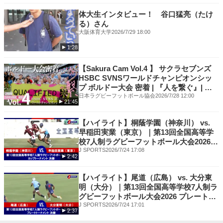
体大生インタビュー！ 谷口猛亮（たけ
る）さん
大阪体育大学
2026/7/29 18:00
1:28
【Sakura Cam Vol.4 】 サクラセブンズ
HSBC SVNSワールドチャンピオンシッ
プ ボルドー大会 密着 | 『人を繋ぐ』| 女
子セブンズ日本代表
日本ラグビーフットボール協会
2026/7/28 12:00
21:45
【ハイライト】桐蔭学園（神奈川） vs.
早稲田実業（東京）｜第13回全国高等学
校7人制ラグビーフットボール大会2026
カップトーナメント 決勝（7月24日）
J SPORTS
2026/7/24 17:08
2:42
【ハイライト】尾道（広島） vs. 大分東
明（大分）｜第13回全国高等学校7人制ラ
グビーフットボール大会2026 プレートト
ーナメント 決勝（7月24日）
J SPORTS
2026/7/24 17:01
2:37