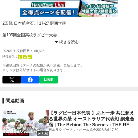
2回戦 日本航空石川 17-27 関西学院
第105回全国高校ラグビー大会
HANAZONO LIVEで全試合をライブ配信！
続きを読む
https://www.mbs.jp/rugby/
2026/1/1
視聴回数
68,328
※視聴回数はデータの配信があり次第、更新します。
※リンクは外部サイトの場合があります。
関連動画
【ラグビー日本代表 】あと一歩 共に超え
る世界の壁 オーストラリア代表戦 網走合
宿 | The Behind The Scenes：THE REAL
VOICE OF JAPAN RUGBY
日本ラグビーフットボール協会
2026/8/6 17:50
5:30