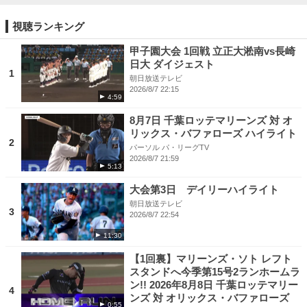
視聴ランキング
甲子園大会 1回戦 立正大淞南vs長崎
日大 ダイジェスト
1
朝日放送テレビ
2026/8/7 22:15
4:59
8月7日 千葉ロッテマリーンズ 対 オ
リックス・バファローズ ハイライト
2
パーソル パ・リーグTV
2026/8/7 21:59
5:13
大会第3日 デイリーハイライト
朝日放送テレビ
3
2026/8/7 22:54
11:30
【1回裏】マリーンズ・ソト レフト
スタンドへ今季第15号2ランホームラ
ン!! 2026年8月8日 千葉ロッテマリー
4
ンズ 対 オリックス・バファローズ
0:55