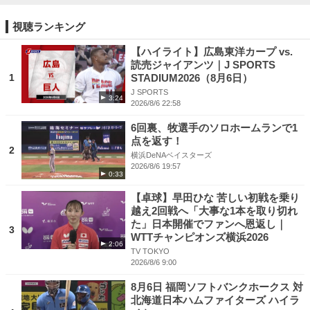
視聴ランキング
【ハイライト】広島東洋カープ vs.
読売ジャイアンツ｜J SPORTS
1
STADIUM2026（8月6日）
J SPORTS
3:24
2026/8/6 22:58
6回裏、牧選手のソロホームランで1
点を返す！
2
横浜DeNAベイスターズ
2026/8/6 19:57
0:33
【卓球】早田ひな 苦しい初戦を乗り
越え2回戦へ「大事な1本を取り切れ
た」日本開催でファンへ恩返し｜
3
WTTチャンピオンズ横浜2026
2:06
TV TOKYO
2026/8/6 9:00
8月6日 福岡ソフトバンクホークス 対
北海道日本ハムファイターズ ハイラ