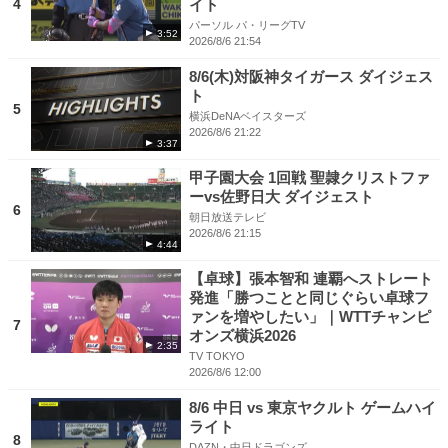
4
イト
パーソル パ・リーグTV
3:52
2026/8/6 21:54
8/6(木)対阪神タイガース ダイジェス
ト
5
横浜DeNAベイスターズ
2026/8/6 21:22
3:37
甲子園大会 1回戦 聖隷クリストファ
ーvs佐野日大 ダイジェスト
6
朝日放送テレビ
2026/8/6 21:15
4:44
【卓球】張本智和 連覇へストレート
発進「勝つことと同じぐらい卓球フ
ァンを増やしたい」｜WTTチャンピ
7
オンズ横浜2026
2:35
TV TOKYO
2026/8/6 12:00
8/6 中日 vs 東京ヤクルト ゲームハイ
ライト
8
DAZN・中日ドラゴンズ