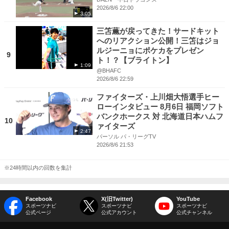
2026/8/6 22:00
3:05
三笘薫が戻ってきた！サードキット
へのリアクション公開！三笘はジョ
ルジーニョにポケカをプレゼン
9
ト！？【ブライトン】
1:09
@BHAFC
2026/8/6 22:59
ファイターズ・上川畑大悟選手ヒー
ローインタビュー 8月6日 福岡ソフト
バンクホークス 対 北海道日本ハムフ
10
ァイターズ
2:47
パーソル パ・リーグTV
2026/8/6 21:53
※24時間以内の回数を集計
Facebook
X(旧Twitter)
YouTube
スポーツナビ
スポーツナビ
スポーツナビ
公式ページ
公式アカウント
公式チャンネル