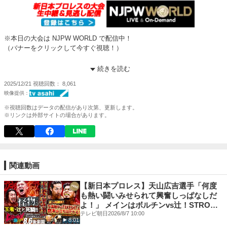
※本日の大会は NJPW WORLD で配信中！
（バナーをクリックして今すぐ視聴！）
【第4試合】
続きを読む
ボルチン・オレッグ & YOSHI-HASHI & 後藤洋央紀 & 上村優也 & 海野翔
2025/12/21
視聴回数
8,061
太 ◯ vs × 金丸義信 & 高橋裕二郎 & SANADA & 成田蓮 & EVIL
(12分14秒) カンヌキスープレックスホールド
※視聴回数はデータの配信があり次第、更新します。
新日本プロレス観るなら NJPW WORLD で！
※リンクは外部サイトの場合があります。
登録＆視聴⇒
https://www.njpwworld.com/
初心者向け！Amazon Prime Videoサービス
『NJPW WORLD for Prime Video』の加入はこちら
⇒
https://www.amazon.co.jp/channels/njpwworldjp
関連動画
《初回7日間無料》
【新日本プロレス】天山広吉選手「何度
★NJPW WORLD 公式SNS
も熱い闘いみせられて興奮しっぱなしだ
X -
https://twitter.com/njpwworld
よ！」 メインはボルチンvs辻！STRONG
Facebook -
https://www.facebook.com/njpwworld1972/
無差別級王者とIWGPヘビー級王者が激
テレビ朝日
2026/8/7 10:00
8:01
Instagram -
https://www.instagram.com/njpwworld_official/
突！互いに強いと認め合う2人の闘いに大