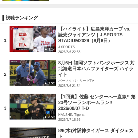
視聴ランキング
【ハイライト】広島東洋カープ vs.
読売ジャイアンツ｜J SPORTS
1
STADIUM2026（8月6日）
J SPORTS
3:24
2026/8/6 22:58
8月6日 福岡ソフトバンクホークス 対
北海道日本ハムファイターズ ハイラ
2
イト
パーソル パ・リーグTV
3:52
2026/8/6 21:54
【1回裏】佐藤 センターへ一直線!! 第
23号ツーランホームラン!!
3
2026/08/07 T-D
HANSHIN Tigers.
0:57
2026/8/7 18:36
8/6(木)対阪神タイガース ダイジェス
ト