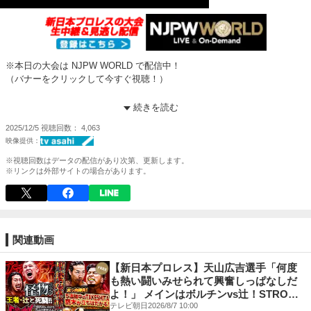
※本日の大会は NJPW WORLD で配信中！
（バナーをクリックして今すぐ視聴！）
【第2試合】
続きを読む
永井大貴 & OSKAR & Yuto-Ice ○ vs × ゼイン・ジェイ & アレックス・ゼ
2025/12/5
視聴回数
4,063
イン & ランス・アーチャー
(6分24秒) Ice HIGH→エビ固め
※視聴回数はデータの配信があり次第、更新します。
新日本プロレス観るなら NJPW WORLD で！
※リンクは外部サイトの場合があります。
登録＆視聴⇒
https://www.njpwworld.com/
初心者向け！Amazon Prime Videoサービス
『NJPW WORLD for Prime Video』の加入はこちら
⇒
https://www.amazon.co.jp/channels/njpwworldjp
関連動画
《初回7日間無料》
【新日本プロレス】天山広吉選手「何度
★NJPW WORLD 公式SNS
も熱い闘いみせられて興奮しっぱなしだ
X -
https://twitter.com/njpwworld
よ！」 メインはボルチンvs辻！STRONG
Facebook -
https://www.facebook.com/njpwworld1972/
無差別級王者とIWGPヘビー級王者が激
テレビ朝日
2026/8/7 10:00