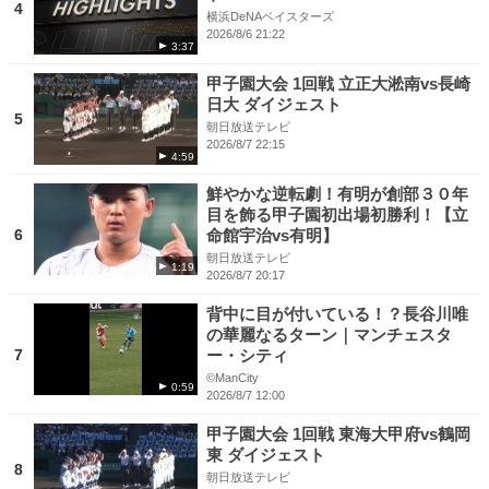
4
横浜DeNAベイスターズ
2026/8/6 21:22
3:37
甲子園大会 1回戦 立正大淞南vs長崎
日大 ダイジェスト
5
朝日放送テレビ
2026/8/7 22:15
4:59
鮮やかな逆転劇！有明が創部３０年
目を飾る甲子園初出場初勝利！【立
6
命館宇治vs有明】
朝日放送テレビ
1:19
2026/8/7 20:17
背中に目が付いている！？長谷川唯
の華麗なるターン｜マンチェスタ
7
ー・シティ
©ManCity
0:59
2026/8/7 12:00
甲子園大会 1回戦 東海大甲府vs鶴岡
東 ダイジェスト
8
朝日放送テレビ