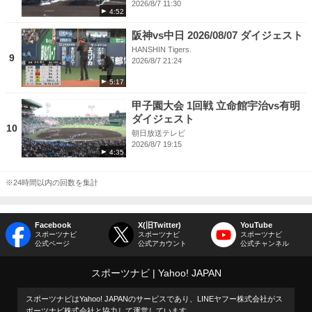
2026/8/7 11:30
4:52
阪神vs中日 2026/08/07 ダイジェスト
HANSHIN Tigers.
9
2026/8/7 21:24
5:17
甲子園大会 1回戦 立命館宇治vs有明
ダイジェスト
10
朝日放送テレビ
2026/8/7 19:15
4:35
※24時間以内の回数を集計
Facebook
X(旧Twitter)
YouTube
スポーツナビ
スポーツナビ
スポーツナビ
公式ページ
公式アカウント
公式チャンネル
スポーツナビ
Yahoo! JAPAN
スポーツナビはYahoo! JAPANのサービスであり、LINEヤフー株式会社がス
ポーツナビ株式会社と協力して運営しています。