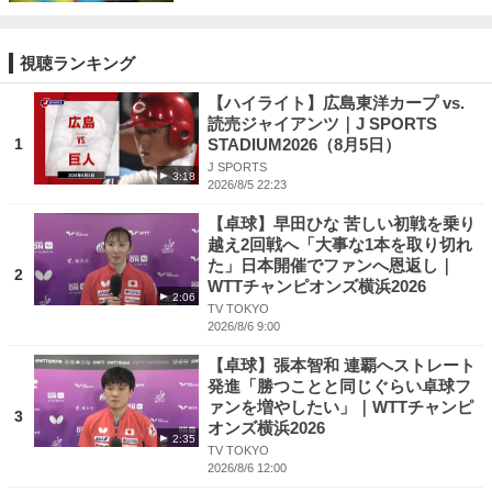
視聴ランキング
【ハイライト】広島東洋カープ vs.
読売ジャイアンツ｜J SPORTS
1
STADIUM2026（8月5日）
J SPORTS
3:18
2026/8/5 22:23
【卓球】早田ひな 苦しい初戦を乗り
越え2回戦へ「大事な1本を取り切れ
た」日本開催でファンへ恩返し｜
2
WTTチャンピオンズ横浜2026
2:06
TV TOKYO
2026/8/6 9:00
【卓球】張本智和 連覇へストレート
発進「勝つことと同じぐらい卓球フ
ァンを増やしたい」｜WTTチャンピ
3
オンズ横浜2026
2:35
TV TOKYO
2026/8/6 12:00