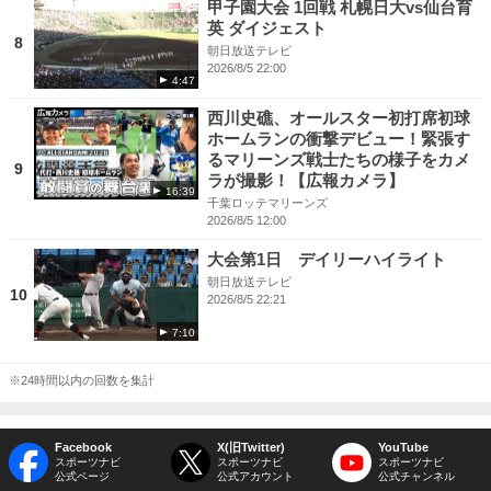
甲子園大会 1回戦 札幌日大vs仙台育
英 ダイジェスト
8
朝日放送テレビ
2026/8/5 22:00
4:47
西川史礁、オールスター初打席初球
ホームランの衝撃デビュー！緊張す
るマリーンズ戦士たちの様子をカメ
9
ラが撮影！【広報カメラ】
16:39
千葉ロッテマリーンズ
2026/8/5 12:00
大会第1日 デイリーハイライト
朝日放送テレビ
10
2026/8/5 22:21
7:10
※24時間以内の回数を集計
Facebook
X(旧Twitter)
YouTube
スポーツナビ
スポーツナビ
スポーツナビ
公式ページ
公式アカウント
公式チャンネル