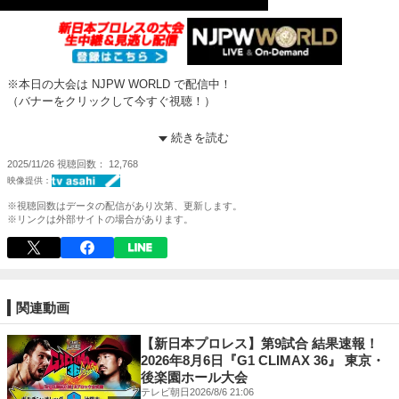
※本日の大会は NJPW WORLD で配信中！
（バナーをクリックして今すぐ視聴！）
【第1試合】
続きを読む
外道 & 高橋ヒロム & デビッド・フィンレー ◯ vs × ゼイン・ジェイ & ア
2025/11/26
視聴回数
12,768
レックス・ゼイン & ランス・アーチャー
(7分52秒) パワーボムホイップ→エビ固め
※視聴回数はデータの配信があり次第、更新します。
新日本プロレス観るなら NJPW WORLD で！
※リンクは外部サイトの場合があります。
登録＆視聴⇒
https://www.njpwworld.com/
初心者向け！Amazon Prime Videoサービス
『NJPW WORLD for Prime Video』の加入はこちら
⇒
https://www.amazon.co.jp/channels/njpwworldjp
関連動画
《初回7日間無料》
【新日本プロレス】第9試合 結果速報！
★NJPW WORLD 公式SNS
2026年8月6日『G1 CLIMAX 36』 東京・
X -
https://twitter.com/njpwworld
後楽園ホール大会
Facebook -
https://www.facebook.com/njpwworld1972/
テレビ朝日
2026/8/6 21:06