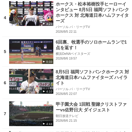
ホークス・松本裕樹投手ヒーローイ
ンタビュー 8月5日 福岡ソフトバンク
ホークス 対 北海道日本ハムファイタ
4
ーズ
4:21
パーソル パ・リーグTV
2026/8/5 22:11
6回裏、牧選手のソロホームランで1
点を返す！
5
横浜DeNAベイスターズ
2026/8/6 19:57
0:33
8月5日 福岡ソフトバンクホークス 対
北海道日本ハムファイターズ ハイラ
6
イト
パーソル パ・リーグTV
4:10
2026/8/5 22:07
甲子園大会 1回戦 聖隷クリストファ
ーvs佐野日大 ダイジェスト
7
朝日放送テレビ
2026/8/6 21:15
4:44