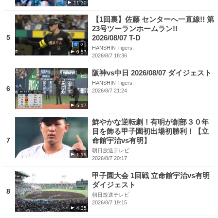
11:30
【1回裏】佐藤 センターへ一直線!! 第
23号ツーランホームラン!!
5
2026/08/07 T-D
HANSHIN Tigers.
0:57
2026/8/7 18:36
阪神vs中日 2026/08/07 ダイジェスト
HANSHIN Tigers.
6
2026/8/7 21:24
5:17
鮮やかな逆転劇！有明が創部３０年
目を飾る甲子園初出場初勝利！【立
7
命館宇治vs有明】
朝日放送テレビ
1:19
2026/8/7 20:17
甲子園大会 1回戦 立命館宇治vs有明
ダイジェスト
8
朝日放送テレビ
2026/8/7 19:15
4:35