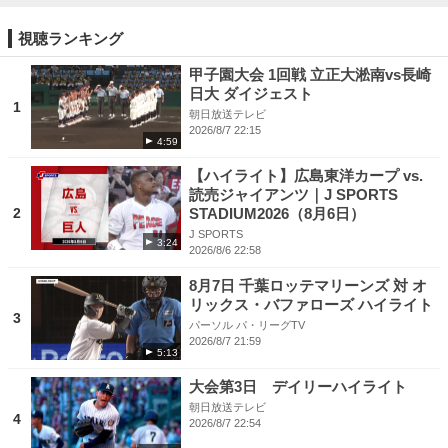
視聴ランキング
甲子園大会 1回戦 立正大淞南vs長崎
日大 ダイジェスト
1
朝日放送テレビ
2026/8/7 22:15
4:59
【ハイライト】広島東洋カープ vs.
読売ジャイアンツ｜J SPORTS
2
STADIUM2026（8月6日）
J SPORTS
3:24
2026/8/6 22:58
8月7日 千葉ロッテマリーンズ 対 オ
リックス・バファローズ ハイライト
3
パーソル パ・リーグTV
2026/8/7 21:59
5:13
大会第3日 デイリーハイライト
朝日放送テレビ
4
2026/8/7 22:54