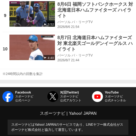
8月6日 福岡ソフトバンクホークス 対
北海道日本ハムファイターズ ハイラ
9
イト
パーソル パ・リーグTV
3:52
2026/8/6 21:54
8月7日 北海道日本ハムファイターズ
対 東北楽天ゴールデンイーグルス ハ
10
イライト
パーソル パ・リーグTV
4:40
2026/8/7 21:44
※24時間以内の回数を集計
Facebook
X(旧Twitter)
YouTube
スポーツナビ
スポーツナビ
スポーツナビ
公式ページ
公式アカウント
公式チャンネル
スポーツナビ
Yahoo! JAPAN
スポーツナビはYahoo! JAPANのサービスであり、LINEヤフー株式会社がス
ポーツナビ株式会社と協力して運営しています。