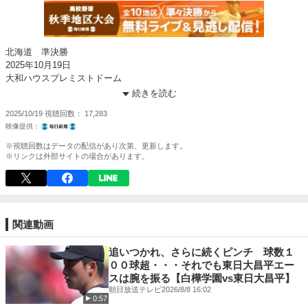
北海道 準決勝
2025年10月19日
大和ハウスプレミストドーム
続きを読む
映像提供：毎日新聞社
2025/10/19
視聴回数
17,283
https://mainichi.jp/koshien/shuki2025
※視聴回数はデータの配信があり次第、更新します。
※リンクは外部サイトの場合があります。
関連動画
追いつかれ、さらに続くピンチ 球数１
００球超・・・それでも東日大昌平エー
スは腕を振る【白樺学園vs東日大昌平】
朝日放送テレビ
2026/8/8 16:02
0:57