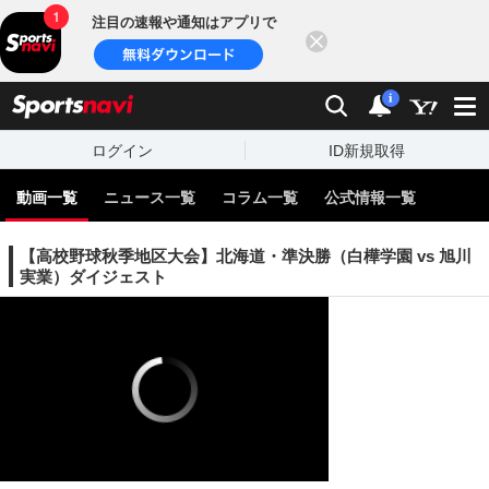
注目の速報や通知はアプリで
閉じる
sports
検索
通知
i
ログイン
ID新規取得
動画一覧
ニュース一覧
コラム一覧
公式情報一覧
【高校野球秋季地区大会】北海道・準決勝（白樺学園 vs 旭川
実業）ダイジェスト