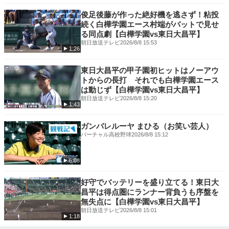
俊足後藤が作った絶好機を逃さず！粘投
続く白樺学園エース村端がバットで見せ
る同点劇【白樺学園vs東日大昌平】
朝日放送テレビ
2026/8/8 15:53
1:26
東日大昌平の甲子園初ヒットはノーアウ
トからの長打 それでも白樺学園エース
は動じず【白樺学園vs東日大昌平】
朝日放送テレビ
2026/8/8 15:20
1:43
ガンバレルーヤ まひる（お笑い芸人）
バーチャル高校野球
2026/8/8 15:12
6:08
好守でバッテリーを盛り立てる！東日大
昌平は得点圏にランナー背負うも序盤を
無失点に【白樺学園vs東日大昌平】
朝日放送テレビ
2026/8/8 15:01
1:18