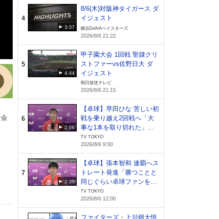
8/6(木)対阪神タイガース ダ
イジェスト
4
3:37
横浜DeNAベイスターズ
2026/8/6 21:22
甲子園大会 1回戦 聖隷クリ
ストファーvs佐野日大 ダ
5
イジェスト
4:44
朝日放送テレビ
2026/8/6 21:15
【卓球】早田ひな 苦しい初
大会
戦を乗り越え2回戦へ「大
6
事な1本を取り切れた」日
2:06
本開催でファンへ恩返し｜
TV TOKYO
2026/8/6 9:00
WTTチャンピオンズ横浜20
26
【卓球】張本智和 連覇へス
トレート発進「勝つことと
7
トフ
同じぐらい卓球ファンを増
2:35
やしたい」｜WTTチャンピ
ーセ
TV TOKYO
2026/8/6 12:00
オンズ横浜2026
ー・ソ
ファイターズ・上川畑大悟