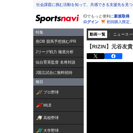
社会課題に挑む活動を知って、共感できる支援先を見つ
IDでもっと便利に
新規取得
ログイン
初回購入限定
特集
動画一覧
ニュース
燕OB 競馬予想挑む/PR
【RIZIN】元谷友
Jリーグ戦力 徹底分析
仙台育英監督 名将対談
J国立試合に無料招待
種目
プロ野球
MLB
高校野球
大学野球