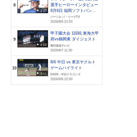
選手ヒーローインタビュー
8
8月6日 福岡ソフトバンク
2:47
ホークス 対 北海道日本ハ
パーソル パ・リーグTV
2026/8/6 21:53
ムファイターズ
甲子園大会 1回戦 東海大甲
府vs鶴岡東 ダイジェスト
9
4:52
朝日放送テレビ
2026/8/7 11:30
8/6 中日 vs 東京ヤクルト
ゲームハイライト
10
3:05
DAZN・中日ドラゴンズ
2026/8/6 22:00