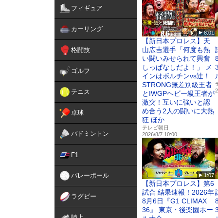
ルダトキン
フィギュア
第8試合／佐藤将光 vs. 
第7試合／梅野源治 vs. 
第6試合／高木凌 vs. 三宅
カーリング
8:01
第5試合／矢地祐介 vs. 
【新日本プロレス】天
第4試合／鈴木博昭 vs. 
山広吉選手「何度も熱
格闘技
第3試合／冨澤大智 vs. 平
い闘いみせられて興奮
第2試合／金田一孝介 vs
しっぱなしだよ！」 メ
ゴルフ
第1試合／大和哲也 vs. 
インはボルチンvs辻！
OPENING FIGHT 第4試合
STRONG無差別級王者
2
テニス
OPENING FIGHT 第3
とIWGPヘビー級王者が
激突！互いに強いと認
OPENING FIGHT 第2
め合う2人の闘いに大熱
OPENING FIGHT 第1試合
卓球
狂 ほか
テレビ朝日
全14試合をPPVライブ配
バドミントン
2026/8/7 10:00
▼U-NEXT【格闘技】
F1
https://video.unext.jp/genr
バレーボール
1:07
▼U-NEXT格闘技 公式X（旧T
【新日本プロレス】第6
https://x.com/UNEXT_figh
試合 結果速報！2026年
ラグビー
8月6日『G1 CLIMAX
36』 東京・後楽園ホー
陸上