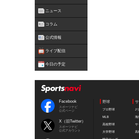
ニュース
コラム
公式情報
ライブ配信
今日の予定
Facebook
野球
サ
スポーツナビ
プロ野球
J
公式ページ
MLB
海
X（旧Twitter）
高校野球
サ
スポーツナビ
公式アカウント
大学野球
高