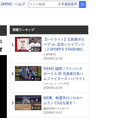
! JAPAN
ヘルプ
不適切音声
検索
視聴ランキング
【ハイライト】広島東洋カ
1
ープ vs. 読売ジャイアンツ
1
｜J SPORTS STADIUM20
3:24
26（8月6日）
J SPORTS
2026/8/6 22:58
8月6日 福岡ソフトバンク
ホークス 対 北海道日本ハ
2
ムファイターズ ハイライト
3:52
パーソル パ・リーグTV
2026/8/6 21:54
6回裏、牧選手のソロホー
ムランで1点を返す！
3
0:33
横浜DeNAベイスターズ
2026/8/6 19:57