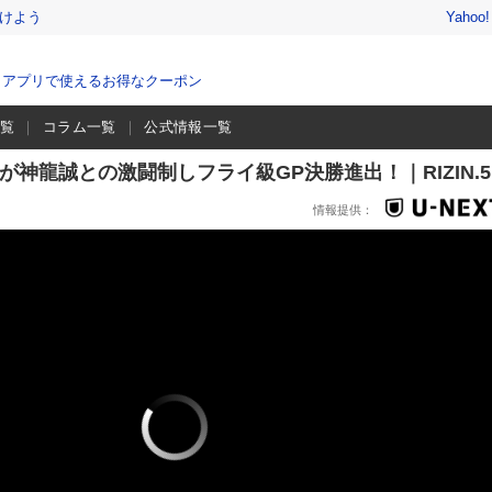
けよう
Yahoo
、アプリで使えるお得なクーポン
一覧
コラム一覧
公式情報一覧
貴が神龍誠との激闘制しフライ級GP決勝進出！｜RIZIN.5