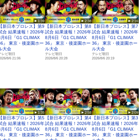
ダニー・サバテロ
芦澤竜誠
輝砂
1:39
2:38
2:16
芳賀ビラル海
【新日本プロレス】第9
【新日本プロレス】第8
【新日本プロレス】第7
ファン・イェーロウ
試合 結果速報！2026年
試合 結果速報！2026年
試合 結果速報！2026年
本丈
8月6日『G1 CLIMAX
8月6日『G1 CLIMAX
8月6日『G1 CLIMAX
. チャートゥ・バンビロール
36』 東京・後楽園ホー
36』 東京・後楽園ホー
36』 東京・後楽園ホー
奥山貴大
ル大会
ル大会
ル大会
／太田将吾 vs. Street♡★Bob洸助
テレビ朝日
テレビ朝日
テレビ朝日
026/8/6 21:06
2026/8/6 20:28
2026/8/6 20:19
試合／山木麻弥 vs. 石坂空志
試合／佐藤執斗 vs. 小林大介
／YUHEI vs. 脇田仁
信
e/martial
1:35
2:58
2:09
witter）
【新日本プロレス】第5
【新日本プロレス】第4
【新日本プロレス】第3
t
試合 結果速報！2026年
試合 結果速報！2026年
試合 結果速報！2026年
8月6日『G1 CLIMAX
8月6日『G1 CLIMAX
8月6日『G1 CLIMAX
36』 東京・後楽園ホー
36』 東京・後楽園ホー
36』 東京・後楽園ホー