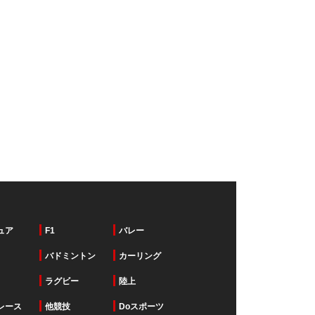
ュア
F1
バレー
バドミントン
カーリング
ラグビー
陸上
レース
他競技
Doスポーツ