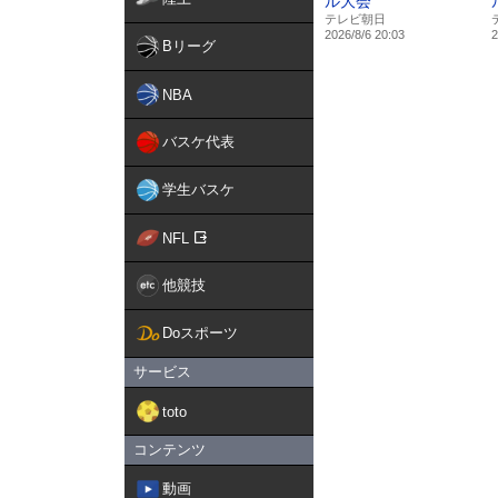
ル大会
テレビ朝日
2026/8/6 20:03
2
Bリーグ
NBA
バスケ代表
学生バスケ
NFL
他競技
Doスポーツ
サービス
toto
コンテンツ
動画