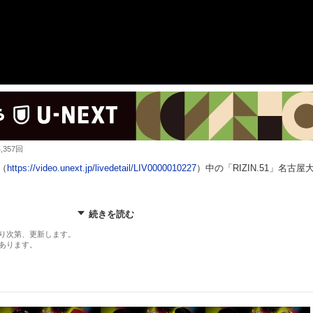
357回
（
https://video.unext.jp/livedetail/LIV0000010227
）中の「RIZIN.51」名古屋
続きを読む
ルマッチ ホベルト・サトシ・ソウザ vs. 堀江圭功
トルマッチ ラジャブアリ・シェイドゥラエフ vs. ビクター・コレスニック
り次第、更新します。
あります。
LD GP 2025 フライ級トーナメント 2回戦 扇久保博正 vs. アリベク・ガジャマ
D GP 2025 フライ級トーナメント 2回戦 元谷友貴 vs. 神龍誠
LD GP 2025 フライ級トーナメント 2回戦 リザーブマッチ 伊藤裕樹 vs. 山本ア
D GP 2025 ヘビー級トーナメント 決勝 マレク・サモチュク vs. アレクサンダ