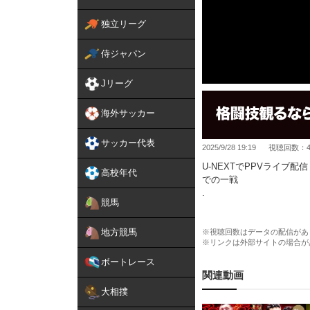
独立リーグ
侍ジャパン
Jリーグ
海外サッカー
サッカー代表
2025/9/28 19:19
視聴回数：4,
U-NEXTでPPVライブ配信
高校年代
での一戦
.
競馬
【対戦カード一覧】
第14試合／ライト級タイト
地方競馬
第13試合／フェザー級タイ
※視聴回数はデータの配信があ
※リンクは外部サイトの場合が
第12試合／RIZIN WOR
第11試合／RIZIN WORL
ボートレース
第10試合／RIZIN WOR
関連動画
ン
大相撲
第9試合／RIZIN WORL