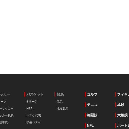
ッカー
バスケット
競馬
ゴルフ
フィギ
リーグ
Bリーグ
競馬
テニス
卓球
外サッカー
NBA
地方競馬
格闘技
大相撲
ッカー代表
バスケ代表
校年代
学生バスケ
NFL
ボート