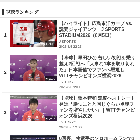
視聴ランキング
【ハイライト】広島東洋カープ vs.
読売ジャイアンツ｜J SPORTS
1
STADIUM2026（8月5日）
J SPORTS
3:18
2026/8/5 22:23
【卓球】早田ひな 苦しい初戦を乗り
越え2回戦へ「大事な1本を取り切れ
た」日本開催でファンへ恩返し｜
2
WTTチャンピオンズ横浜2026
2:06
TV TOKYO
2026/8/6 9:00
【卓球】張本智和 連覇へストレート
発進「勝つことと同じぐらい卓球フ
ァンを増やしたい」｜WTTチャンピ
3
オンズ横浜2026
2:35
TV TOKYO
2026/8/6 12:00
6回裏、牧選手のソロホームランで1