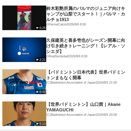
鈴木彩艶所属のパルマのジュニア向けキ
ャンプが山梨でスタート！｜パルマ・カ
ルチョ1913
©️ParmaCalcio
2026/8/6 8:00
0:25
久保建英と喜多壱也がシーズン開幕に向
け引き続きトレーニング！【レアル・ソ
シエダ】
©RealSociedad
2026/8/6 8:00
2:21
【バドミントン日本代表】世界バドミン
トンまもなく開幕
(C)Badminton Association of Japan
2026/8/5 21:00
0:47
【世界バドミントン】山口茜｜Akane
YAMAGUCHI
(C)Badminton Association of Japan
2026/8/5 20:00
0:13