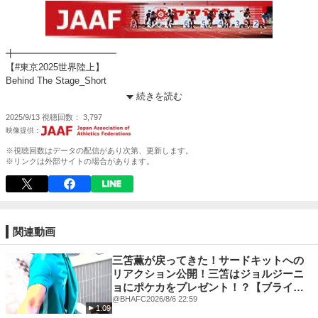
╋━━━━━━━━━━━
【#東京2025世界陸上】
Behind The Stage_Short
━━━━━━━━━━━╋
続きを読む
2025/9/13
視聴回数
3,797
世界陸上特設サイトはこちら
https://jaaf.or.jp/wch/tokyo2025/
※視聴回数はデータの配信があり次第、更新します。
女子100mハードルの12秒台トリオが最終調整
※リンクは外部サイトの場合があります。
予選は明日14日（日）21:06～
#中島ひとみ（長谷川体育施設）
#福部真子（日本建設工業）
#田中佑美（富士通）
関連動画
／
声援と共に #まだ見ぬステージへ
三笘薫が戻ってきた！サードキットへの
＼
リアクション公開！三笘はジョルジーニ
ョにポケカをプレゼント！？【ブライト
#BehindTheStage #世界陸上
ン】
@BHAFC
2026/8/6 22:59
1:09
@WATokyo25