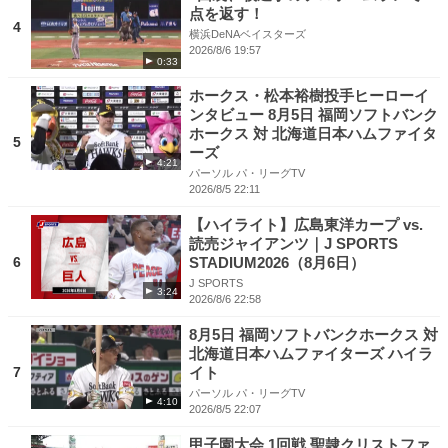
点を返す！
4
横浜DeNAベイスターズ
2026/8/6 19:57
0:33
ホークス・松本裕樹投手ヒーローイ
ンタビュー 8月5日 福岡ソフトバンク
ホークス 対 北海道日本ハムファイタ
5
ーズ
4:21
パーソル パ・リーグTV
2026/8/5 22:11
【ハイライト】広島東洋カープ vs.
読売ジャイアンツ｜J SPORTS
6
STADIUM2026（8月6日）
J SPORTS
3:24
2026/8/6 22:58
8月5日 福岡ソフトバンクホークス 対
北海道日本ハムファイターズ ハイラ
7
イト
パーソル パ・リーグTV
4:10
2026/8/5 22:07
甲子園大会 1回戦 聖隷クリストファ