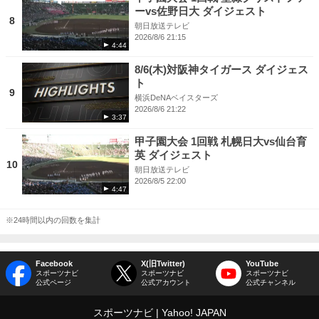
ーvs佐野日大 ダイジェスト
8
朝日放送テレビ
2026/8/6 21:15
4:44
8/6(木)対阪神タイガース ダイジェス
ト
9
横浜DeNAベイスターズ
2026/8/6 21:22
3:37
甲子園大会 1回戦 札幌日大vs仙台育
英 ダイジェスト
10
朝日放送テレビ
2026/8/5 22:00
4:47
※24時間以内の回数を集計
Facebook
X(旧Twitter)
YouTube
スポーツナビ
スポーツナビ
スポーツナビ
公式ページ
公式アカウント
公式チャンネル
スポーツナビ
Yahoo! JAPAN