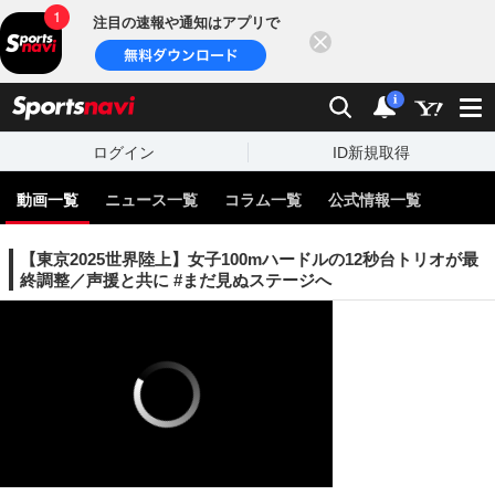
注目の速報や通知はアプリで
閉じる
sports
検索
通知
i
ログイン
ID新規取得
動画一覧
ニュース一覧
コラム一覧
公式情報一覧
【東京2025世界陸上】女子100mハードルの12秒台トリオが最
終調整／声援と共に #まだ見ぬステージへ