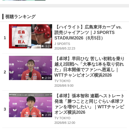
視聴ランキング
【ハイライト】広島東洋カープ vs.
読売ジャイアンツ｜J SPORTS
1
STADIUM2026（8月5日）
J SPORTS
3:18
2026/8/5 22:23
【卓球】早田ひな 苦しい初戦を乗り
越え2回戦へ「大事な1本を取り切れ
た」日本開催でファンへ恩返し｜
2
WTTチャンピオンズ横浜2026
2:06
TV TOKYO
2026/8/6 9:00
【卓球】張本智和 連覇へストレート
発進「勝つことと同じぐらい卓球フ
ァンを増やしたい」｜WTTチャンピ
3
オンズ横浜2026
2:35
TV TOKYO
2026/8/6 12:00