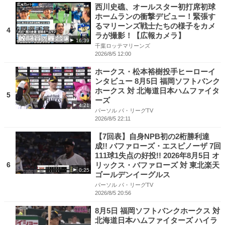
西川史礁、オールスター初打席初球
ホームランの衝撃デビュー！緊張す
るマリーンズ戦士たちの様子をカメ
4
ラが撮影！【広報カメラ】
16:39
千葉ロッテマリーンズ
2026/8/5 12:00
ホークス・松本裕樹投手ヒーローイ
ンタビュー 8月5日 福岡ソフトバンク
ホークス 対 北海道日本ハムファイタ
5
ーズ
4:21
パーソル パ・リーグTV
2026/8/5 22:11
【7回表】自身NPB初の2桁勝利達
成!! バファローズ・エスピノーザ 7回
111球1失点の好投!! 2026年8月5日 オ
6
リックス・バファローズ 対 東北楽天
0:25
ゴールデンイーグルス
パーソル パ・リーグTV
2026/8/5 20:56
8月5日 福岡ソフトバンクホークス 対
北海道日本ハムファイターズ ハイラ