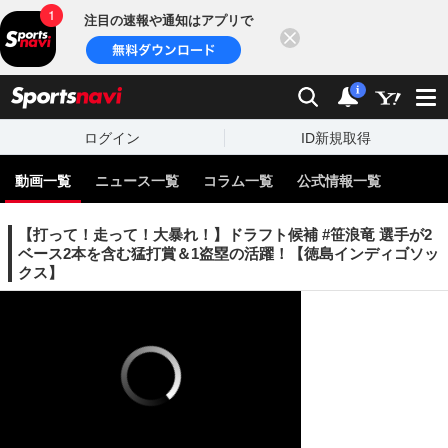
注目の速報や通知はアプリで
閉じる
sports
検索
通知
i
ログイン
ID新規取得
動画一覧
ニュース一覧
コラム一覧
公式情報一覧
【打って！走って！大暴れ！】ドラフト候補 #笹浪竜 選手が2
ベース2本を含む猛打賞＆1盗塁の活躍！【徳島インディゴソッ
クス】