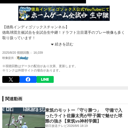
【徳島インディゴソックスチャンネル】
徳島球団主催試合を全試合生中継！ドラフト注目選手のプレー映像も多く
取り扱っています！
続きを読む
▼YouTube公式チャンネル▼
2025/8/20
視聴回数
16,039
https://www.youtube.com/user/tokushimaindigosocks
▼【好評販売中！】オンライングッズ販売サイト▼
※視聴回数はデータの配信があり次第、更新します。
https://indigo-socks.stores.jp/
※リンクは外部サイトの場合があります。
▼球団HP▼
https://indigo-socks.com/
関連動画
東筑のモットー「守り勝つ」 守備で入
ったライト佐藤太亮が甲子園で魅せた球
際の強さ【東筑vs神村学園】
朝日放送テレビ
2026/8/6 18:19