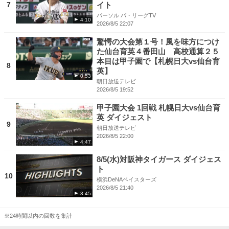
7
イト
パーソル パ・リーグTV
4:10
2026/8/5 22:07
驚愕の大会第１号！風を味方につけ
た仙台育英４番田山 高校通算２５
本目は甲子園で【札幌日大vs仙台育
8
英】
0:53
朝日放送テレビ
2026/8/5 19:52
甲子園大会 1回戦 札幌日大vs仙台育
英 ダイジェスト
9
朝日放送テレビ
2026/8/5 22:00
4:47
8/5(水)対阪神タイガース ダイジェス
ト
10
横浜DeNAベイスターズ
2026/8/5 21:40
3:45
※24時間以内の回数を集計