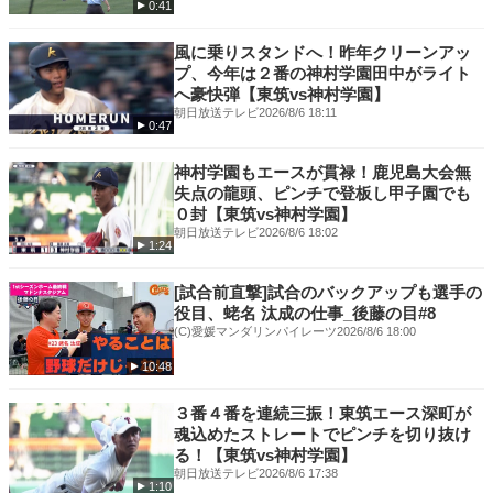
0:41
風に乗りスタンドへ！昨年クリーンアッ
プ、今年は２番の神村学園田中がライト
へ豪快弾【東筑vs神村学園】
朝日放送テレビ
2026/8/6 18:11
0:47
神村学園もエースが貫禄！鹿児島大会無
失点の龍頭、ピンチで登板し甲子園でも
０封【東筑vs神村学園】
朝日放送テレビ
2026/8/6 18:02
1:24
[試合前直撃]試合のバックアップも選手の
役目、蛯名 汰成の仕事_後藤の目#8
(C)愛媛マンダリンパイレーツ
2026/8/6 18:00
10:48
３番４番を連続三振！東筑エース深町が
魂込めたストレートでピンチを切り抜け
る！【東筑vs神村学園】
朝日放送テレビ
2026/8/6 17:38
1:10