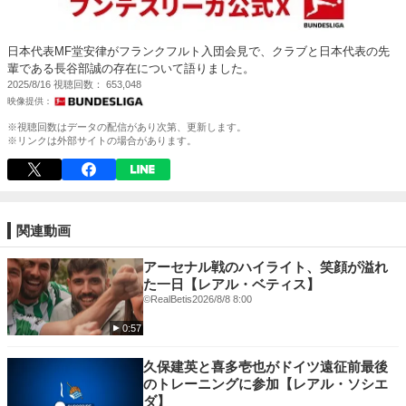
日本代表MF堂安律がフランクフルト入団会見で、クラブと日本代表の先
輩である長谷部誠の存在について語りました。
2025/8/16
視聴回数
653,048
※視聴回数はデータの配信があり次第、更新します。
※リンクは外部サイトの場合があります。
関連動画
アーセナル戦のハイライト、笑顔が溢れ
た一日【レアル・ベティス】
©RealBetis
2026/8/8 8:00
0:57
久保建英と喜多壱也がドイツ遠征前最後
のトレーニングに参加【レアル・ソシエ
ダ】