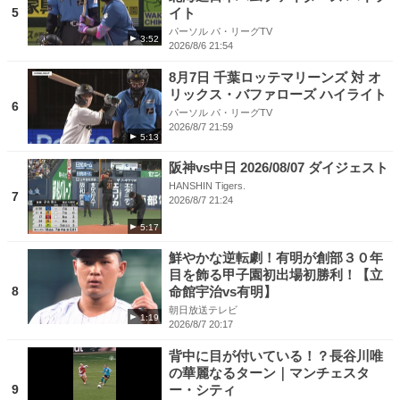
5
イト
パーソル パ・リーグTV
3:52
2026/8/6 21:54
8月7日 千葉ロッテマリーンズ 対 オ
リックス・バファローズ ハイライト
6
パーソル パ・リーグTV
2026/8/7 21:59
5:13
阪神vs中日 2026/08/07 ダイジェスト
HANSHIN Tigers.
7
2026/8/7 21:24
5:17
鮮やかな逆転劇！有明が創部３０年
目を飾る甲子園初出場初勝利！【立
8
命館宇治vs有明】
朝日放送テレビ
1:19
2026/8/7 20:17
背中に目が付いている！？長谷川唯
の華麗なるターン｜マンチェスタ
9
ー・シティ