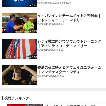
©RealSociedad
2026/8/8 8:00
2:01
イ・ガンインがチームメイトと初対面｜
アトレティコ・デ・マドリー
©️AtletiJP
2026/8/8 8:00
0:29
シティ戦に向けてソウルでトレーニング
｜アトレティコ・デ・マドリー
©️AtletiJP
2026/8/8 8:00
0:50
香港の夜に映えるアウェイユニフォーム
｜マンチェスター・シティ
©ManCity
2026/8/8 8:00
0:15
視聴ランキング