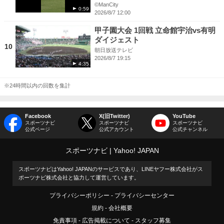
©ManCity
0:59
2026/8/7 12:00
甲子園大会 1回戦 立命館宇治vs有明
ダイジェスト
10
朝日放送テレビ
2026/8/7 19:15
4:35
※24時間以内の回数を集計
Facebook
X(旧Twitter)
YouTube
スポーツナビ
スポーツナビ
スポーツナビ
公式ページ
公式アカウント
公式チャンネル
スポーツナビ
Yahoo! JAPAN
スポーツナビはYahoo! JAPANのサービスであり、LINEヤフー株式会社がス
ポーツナビ株式会社と協力して運営しています。
プライバシーポリシー
プライバシーセンター
規約
会社概要
免責事項
広告掲載について
スタッフ募集