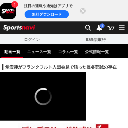
注目の速報や通知はアプリで
閉じる
sports
検索
通知
i
ログイン
ID新規取得
動画一覧
ニュース一覧
コラム一覧
公式情報一覧
堂安律がフランクフルト入団会見で語った長谷部誠の存在