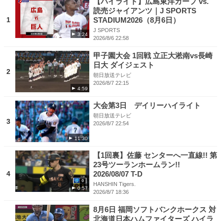
【ハイライト】広島東洋カープ vs.
読売ジャイアンツ｜J SPORTS
1
STADIUM2026（8月6日）
J SPORTS
3:24
2026/8/6 22:58
甲子園大会 1回戦 立正大淞南vs長崎
日大 ダイジェスト
2
朝日放送テレビ
2026/8/7 22:15
4:59
大会第3日 デイリーハイライト
朝日放送テレビ
3
2026/8/7 22:54
11:30
【1回裏】佐藤 センターへ一直線!! 第
23号ツーランホームラン!!
4
2026/08/07 T-D
HANSHIN Tigers.
0:57
2026/8/7 18:36
8月6日 福岡ソフトバンクホークス 対
北海道日本ハムファイターズ ハイラ