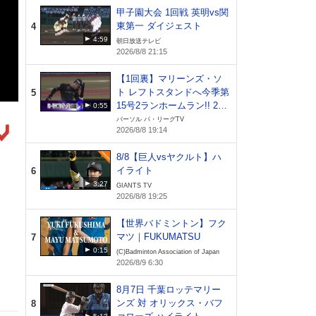
甲子園大会 1回戦 英明vs関
東第一 ダイジェスト
4
4:59
朝日放送テレビ
2026/8/8 21:15
【1回裏】マリーンズ・ソ
ト レフトスタンドへ今季第
5
15号2ランホームラン!! 202
0:55
6年8月8日 千葉ロッテマリ
パーソル パ・リーグTV
2026/8/8 19:14
ーンズ 対 オリックス・バ
ファローズ
8/8【巨人vsヤクルト】ハ
イライト
6
3:27
GIANTS TV
2026/8/8 19:25
【世界バドミントン】フク
マツ｜FUKUMATSU
7
0:15
(C)Badminton Association of Japan
2026/8/9 6:30
8月7日 千葉ロッテマリー
ンズ 対 オリックス・バフ
8