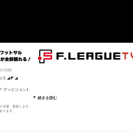
,723回
ト5 ◢◤◢
 ディビジョン1
続きを読む
MVP
り次第、更新します。
あります。