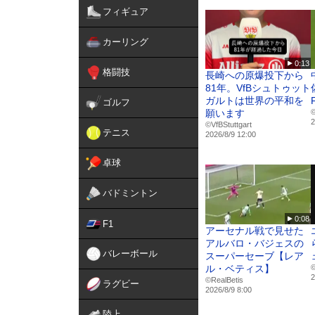
フィギュア
選考協力：SAL
@sal_japan
カーリング
0:13
【男女全試合配信→毎節1
格闘技
長崎への原爆投下から
Ｆリーグ・女子Ｆリーグ観る
81年。VfBシュトゥット
https://fleague.stores.play.
ガルトは世界の平和を
ゴルフ
願います
2
#フットサル
©VfBStuttgart
テニス
2026/8/9 12:00
#ついてこれるか
#感動が加速する
卓球
バドミントン
0:08
F1
アーセナル戦で見せた
アルバロ・バジェスの
バレーボール
スーパーセーブ【レア
ル・ベティス】
©
2
©RealBetis
ラグビー
2026/8/9 8:00
陸上