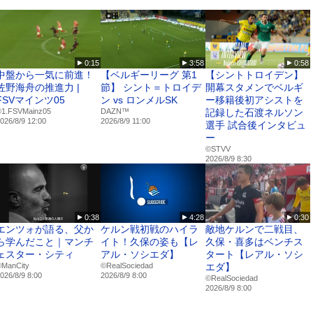
0:15
3:58
0:58
試合無料✨】
中盤から一気に前進！
【ベルギーリーグ 第1
【シントトロイデン】
なら #ＦリーグTV
佐野海舟の推進力 |
節】 シント＝トロイデ
開幕スタメンでベルギ
jp
FSVマインツ05
ン vs ロンメルSK
ー移籍後初アシストを
©1.FSVMainz05
DAZN™
記録した石渡ネルソン
026/8/9 12:00
2026/8/9 11:00
選手 試合後インタビュ
ー
©️STVV
2026/8/9 8:30
0:38
4:28
0:30
エンツォが語る、父か
ケルン戦初戦のハイラ
敵地ケルンで二戦目、
ら学んだこと｜マンチ
イト！久保の姿も【レ
久保・喜多はベンチス
ェスター・シティ
アル・ソシエダ】
タート【レアル・ソシ
ManCity
©RealSociedad
エダ】
026/8/9 8:00
2026/8/9 8:00
©RealSociedad
2026/8/9 8:00