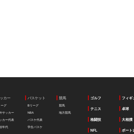
ッカー
バスケット
競馬
ゴルフ
フィギ
リーグ
Bリーグ
競馬
テニス
卓球
外サッカー
NBA
地方競馬
格闘技
大相撲
ッカー代表
バスケ代表
校年代
学生バスケ
NFL
ボート