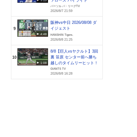
ァローズ ハイライト
5:13
パーソル パ・リーグTV
2026/8/7 21:59
阪神vs中日 2026/08/08 ダ
イジェスト
9
4:48
HANSHIN Tigers.
2026/8/8 21:25
8/8【巨人vsヤクルト】3回
裏 笹原 センター前へ勝ち
10
越しのタイムリーヒット！
1:08
GIANTS TV
2026/8/8 16:28