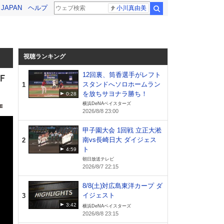
! JAPAN
ヘルプ
小川真由美
検索
視聴ランキング
12回裏、筒香選手がレフト
Ｆ
スタンドへソロホームラン
1
を放ちサヨナラ勝ち！
0:28
横浜DeNAベイスターズ
2026/8/8 23:00
甲子園大会 1回戦 立正大淞
南vs長崎日大 ダイジェス
2
ト
4:59
朝日放送テレビ
2026/8/7 22:15
8/8(土)対広島東洋カープ ダ
イジェスト
3
3:42
横浜DeNAベイスターズ
2026/8/8 23:15