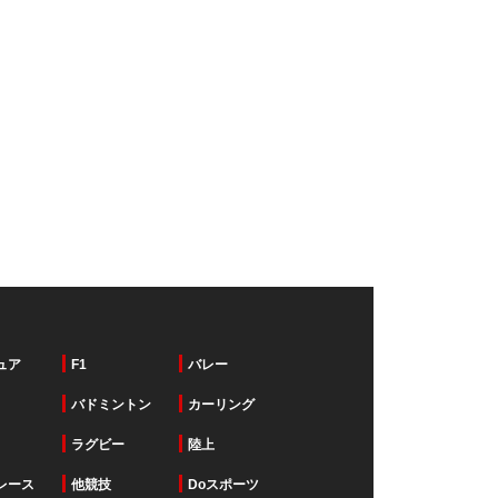
ュア
F1
バレー
バドミントン
カーリング
ラグビー
陸上
レース
他競技
Doスポーツ