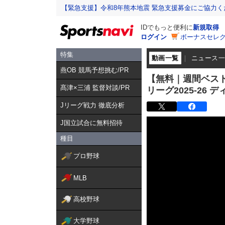
【緊急支援】令和8年熊本地震 緊急支援募金にご協力く
IDでもっと便利に
新規取得
ログイン
ボーナスセレク
特集
動画一覧
ニュース
燕OB 競馬予想挑む/PR
【無料｜週間ベスト5
髙津×三浦 監督対談/PR
リーグ2025-26 
Jリーグ戦力 徹底分析
J国立試合に無料招待
種目
プロ野球
MLB
高校野球
大学野球