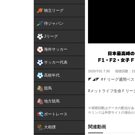
独立リーグ
侍ジャパン
Jリーグ
海外サッカー
サッカー代表
2025/7/31 7:30
視聴回数：216
高校年代
◤◢◤ #Ｆリーグ週間ベス
競馬
#メットライフ生命Ｆリーグ
第9節｜7.26-7.27
地方競馬
GK #上原拓也｜しながわ 
※視聴回数はデータの配信があ
※リンクは外部サイトの場合が
FP #加藤翼｜大阪
ボートレース
FP #森岡薫｜町田
FP #本石猛裕｜浦安
関連動画
大相撲
FP #清水和也｜名古屋