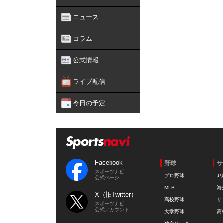
ニュース
コラム
公式情報
ライブ配信
今日の予定
Facebook
野球
サ
スポーツナビ
プロ野球
J
公式ページ
MLB
海
X（旧Twitter）
高校野球
サ
スポーツナビ
公式アカウント
大学野球
高