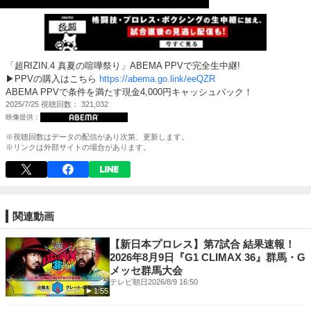
「超RIZIN.4 真夏の喧嘩祭り」ABEMA PPVで完全生中継!
▶PPVの購入はこちら
https://abema.go.link/eeQZR
ABEMA PPVで条件を満たす現金4,000円キャッシュバック！
2025/7/25
視聴回数
321,032
※視聴回数はデータの配信があり次第、更新します。
※リンクは外部サイトの場合があります。
関連動画
【新日本プロレス】第7試合 結果速報！
2026年8月9日『G1 CLIMAX 36』群馬・G
メッセ群馬大会
テレビ朝日
2026/8/9 16:50
1:55