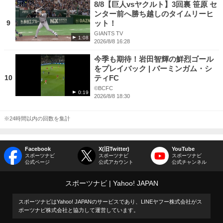
8/8【巨人vsヤクルト】3回裏 笹原 セ
ンター前へ勝ち越しのタイムリーヒ
9
ット！
GIANTS TV
1:08
2026/8/8 16:28
今季も期待！岩田智輝の鮮烈ゴール
をプレイバック | バーミンガム・シ
10
ティFC
©BCFC
0:19
2026/8/8 18:30
※24時間以内の回数を集計
Facebook
X(旧Twitter)
YouTube
スポーツナビ
スポーツナビ
スポーツナビ
公式ページ
公式アカウント
公式チャンネル
スポーツナビ
Yahoo! JAPAN
スポーツナビはYahoo! JAPANのサービスであり、LINEヤフー株式会社がス
ポーツナビ株式会社と協力して運営しています。