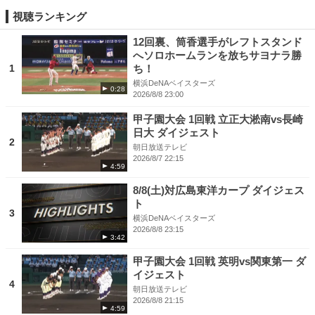
視聴ランキング
12回裏、筒香選手がレフトスタンド
へソロホームランを放ちサヨナラ勝
1
ち！
横浜DeNAベイスターズ
0:28
2026/8/8 23:00
甲子園大会 1回戦 立正大淞南vs長崎
日大 ダイジェスト
2
朝日放送テレビ
2026/8/7 22:15
4:59
8/8(土)対広島東洋カープ ダイジェス
ト
3
横浜DeNAベイスターズ
2026/8/8 23:15
3:42
甲子園大会 1回戦 英明vs関東第一 ダ
イジェスト
4
朝日放送テレビ
2026/8/8 21:15
4:59