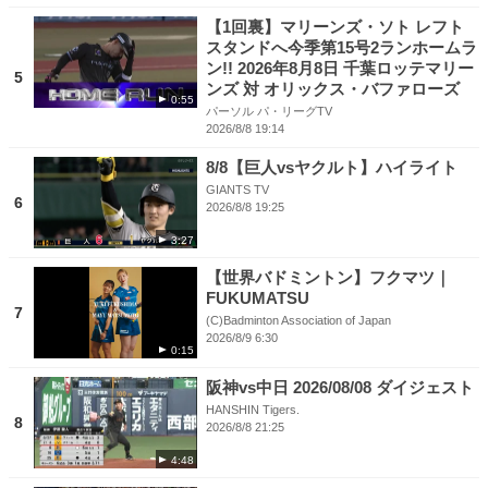
【1回裏】マリーンズ・ソト レフト
スタンドへ今季第15号2ランホームラ
ン!! 2026年8月8日 千葉ロッテマリー
5
ンズ 対 オリックス・バファローズ
0:55
パーソル パ・リーグTV
2026/8/8 19:14
8/8【巨人vsヤクルト】ハイライト
GIANTS TV
6
2026/8/8 19:25
3:27
【世界バドミントン】フクマツ｜
FUKUMATSU
7
(C)Badminton Association of Japan
2026/8/9 6:30
0:15
阪神vs中日 2026/08/08 ダイジェスト
HANSHIN Tigers.
8
2026/8/8 21:25
4:48