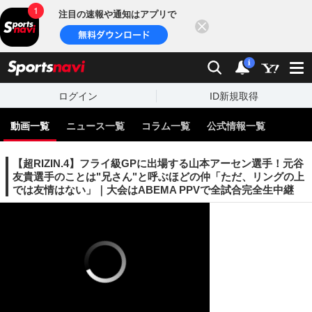
注目の速報や通知はアプリで
閉じる
sports
検索
通知
i
ログイン
ID新規取得
動画一覧
ニュース一覧
コラム一覧
公式情報一覧
【超RIZIN.4】フライ級GPに出場する山本アーセン選手！元谷
友貴選手のことは"兄さん"と呼ぶほどの仲「ただ、リングの上
では友情はない」｜大会はABEMA PPVで全試合完全生中継