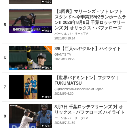
4:59
【1回裏】マリーンズ・ソト レフト
スタンドへ今季第15号2ランホームラ
ン!! 2026年8月8日 千葉ロッテマリー
5
ンズ 対 オリックス・バファローズ
0:55
パーソル パ・リーグTV
2026/8/8 19:14
8/8【巨人vsヤクルト】ハイライト
GIANTS TV
6
2026/8/8 19:25
3:27
【世界バドミントン】フクマツ｜
FUKUMATSU
7
(C)Badminton Association of Japan
2026/8/9 6:30
0:15
8月7日 千葉ロッテマリーンズ 対 オ
リックス・バファローズ ハイライト
8
パーソル パ・リーグTV
2026/8/7 21:59
5:13