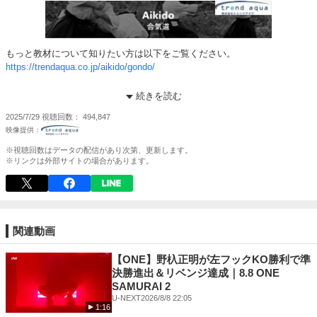
もっと教材について知りたい方は以下をご覧ください。
https://trendaqua.co.jp/aikido/gondo/
その他、教材については以下をご覧ください
続きを読む
https://trendaqua.co.jp/product/aikido/
2025/7/29
視聴回数
494,847
権藤聡先生は、合気道の指導を行っている中で、技の精度を高めることに
重きを置いています。先生は、合気道の基礎から応用までを丁寧に教え、
※視聴回数はデータの配信があり次第、更新します。
どんな小さな動きでも見逃すことなく指導します。毎回の稽古では、細か
※リンクは外部サイトの場合があります。
い点にまで気を配り、生徒が正確な動きを習得できるように心掛けていま
す。合気道は、体力や筋力だけではなく、精神的な集中力やバランスが大
切だと教えてくれます。そのため、技を習得する過程で心身の調和が求め
られます。先生は、合気道の稽古を通して、生徒が日常生活でも役立つ心
の持ち方や姿勢を学べるように指導しています。技を磨く中で、柔軟性や
関連動画
忍耐力も養われ、身心ともに成長することができるのです。
【ONE】野杁正明が左フックKO勝利で準
指導者プロフィール
決勝進出＆リベンジ達成｜8.8 ONE
SAMURAI 2
合氣道ひの心 道場【 結。】
U-NEXT
2026/8/8 22:05
1:16
道場長 権藤 聡（ごんどう さとし）