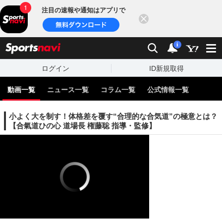
注目の速報や通知はアプリで
閉じる
sports
検索
通知
i
ログイン
ID新規取得
動画一覧
ニュース一覧
コラム一覧
公式情報一覧
小よく大を制す！体格差を覆す“合理的な合気道”の極意とは？
【合氣道ひの心 道場長 権藤聡 指導・監修】