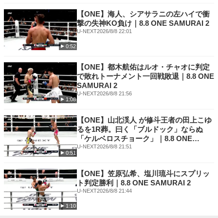
1966年 大阪生まれ。
【ONE】海人、シアサラニの左ハイで衝
中学生の頃、近所のジムにてボクシングを習う。
撃の失神KO負け｜8.8 ONE SAMURAI 2
九州で初めて合気道を広められ、熊本の地にて「万生館」を設立された、
U-NEXT
2026/8/8 22:01
故砂泊先生の高弟師範の道場に入門。
0:52
そこで合気道の奥深き「呼吸力」に出会い、日々の修練により追求。
武道及び人生において「結び」の大切さとその奥義を探究し現在に至る。
【ONE】都木航佑はルオ・チャオに判定
で敗れトーナメント一回戦敗退｜8.8 ONE
SAMURAI 2
U-NEXT
2026/8/8 21:56
1:08
【ONE】山北渓人 が修斗王者の田上こゆ
るを1R葬。曰く「ブルドック」ならぬ
「ケルベロスチョーク」｜8.8 ONE
SAMURAI 2
U-NEXT
2026/8/8 21:51
0:51
【ONE】笠原弘希、塩川琉斗にスプリッ
ト判定勝利｜8.8 ONE SAMURAI 2
U-NEXT
2026/8/8 21:44
1:10