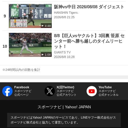
阪神vs中日 2026/08/08 ダイジェスト
HANSHIN Tigers.
9
2026/8/8 21:25
4:48
8/8【巨人vsヤクルト】3回裏 笹原 セ
ンター前へ勝ち越しのタイムリーヒ
10
ット！
GIANTS TV
1:08
2026/8/8 16:28
※24時間以内の回数を集計
Facebook
X(旧Twitter)
YouTube
スポーツナビ
スポーツナビ
スポーツナビ
公式ページ
公式アカウント
公式チャンネル
スポーツナビ
Yahoo! JAPAN
スポーツナビはYahoo! JAPANのサービスであり、LINEヤフー株式会社がス
ポーツナビ株式会社と協力して運営しています。