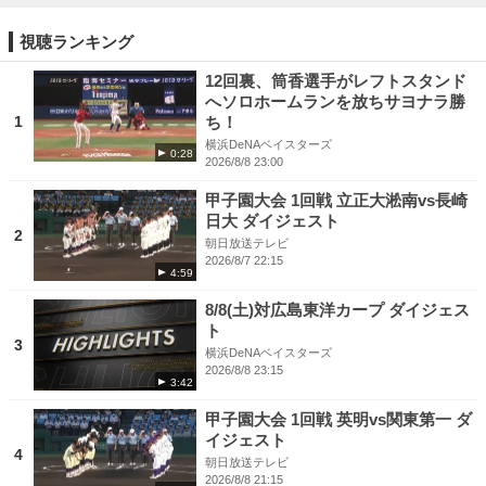
視聴ランキング
12回裏、筒香選手がレフトスタンド
へソロホームランを放ちサヨナラ勝
1
ち！
横浜DeNAベイスターズ
0:28
2026/8/8 23:00
甲子園大会 1回戦 立正大淞南vs長崎
日大 ダイジェスト
2
朝日放送テレビ
2026/8/7 22:15
4:59
8/8(土)対広島東洋カープ ダイジェス
ト
3
横浜DeNAベイスターズ
2026/8/8 23:15
3:42
甲子園大会 1回戦 英明vs関東第一 ダ
イジェスト
4
朝日放送テレビ
2026/8/8 21:15