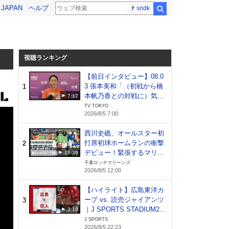
! JAPAN
ヘルプ
sndk
検索
視聴ランキング
【前日インタビュー】08.0
3 張本美和「（初戦から橋
1
本帆乃香との対戦に）気分
7:17
が落ちました笑 優勝を目指
TV TOKYO
2026/8/5 7:00
して1試合ずつ頑張りた
い」｜WTTチャンピオンズ
西川史礁、オールスター初
横浜2026
打席初球ホームランの衝撃
2
デビュー！緊張するマリー
16:39
ンズ戦士たちの様子をカメ
千葉ロッテマリーンズ
2026/8/5 12:00
ラが撮影！【広報カメラ】
【ハイライト】広島東洋カ
ープ vs. 読売ジャイアンツ
3
｜J SPORTS STADIUM20
3:18
26（8月5日）
J SPORTS
2026/8/5 22:23