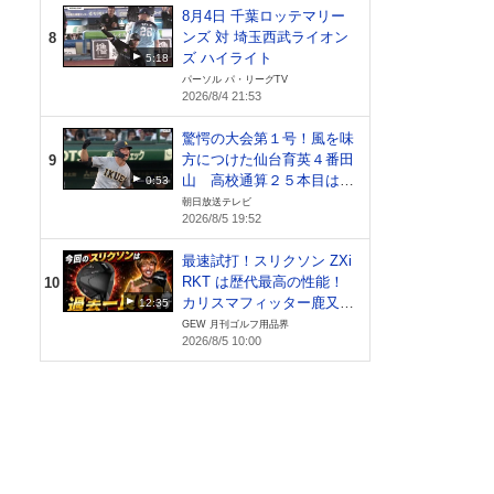
8月4日 千葉ロッテマリー
グルス
ンズ 対 埼玉西武ライオン
8
ズ ハイライト
5:18
パーソル パ・リーグTV
2026/8/4 21:53
驚愕の大会第１号！風を味
方につけた仙台育英４番田
9
山 高校通算２５本目は甲
0:53
子園で【札幌日大vs仙台育
朝日放送テレビ
2026/8/5 19:52
英】
最速試打！スリクソン ZXi
RKT は歴代最高の性能！
10
カリスマフィッター鹿又芳
12:35
典氏が絶賛！
GEW 月刊ゴルフ用品界
2026/8/5 10:00