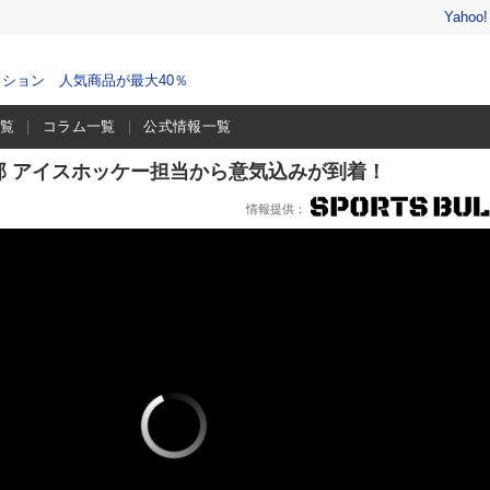
Yahoo
ション 人気商品が最大40％
一覧
コラム一覧
公式情報一覧
部 アイスホッケー担当から意気込みが到着！