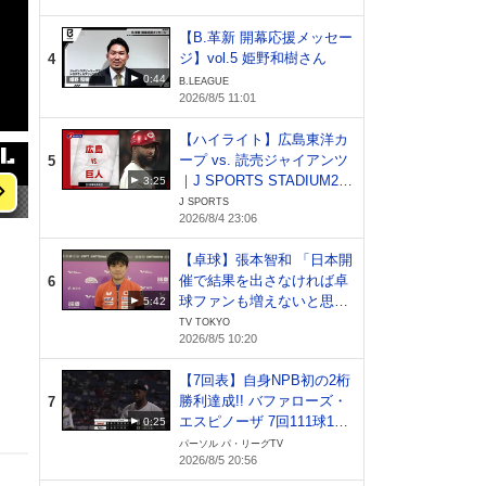
【B.革新 開幕応援メッセー
ジ】vol.5 姫野和樹さん
4
0:44
B.LEAGUE
2026/8/5 11:01
【ハイライト】広島東洋カ
ープ vs. 読売ジャイアンツ
5
｜J SPORTS STADIUM20
3:25
26（8月4日）
J SPORTS
2026/8/4 23:06
【卓球】張本智和 「日本開
催で結果を出さなければ卓
6
球ファンも増えないと思
5:42
う。全てを賭ける気持ちで
TV TOKYO
2026/8/5 10:20
頑張りたい」｜WTTチャン
ピオンズ横浜2026
【7回表】自身NPB初の2桁
勝利達成!! バファローズ・
7
エスピノーザ 7回111球1失
0:25
点の好投!! 2026年8月5日
パーソル パ・リーグTV
2026/8/5 20:56
オリックス・バファローズ
対 東北楽天ゴールデンイー