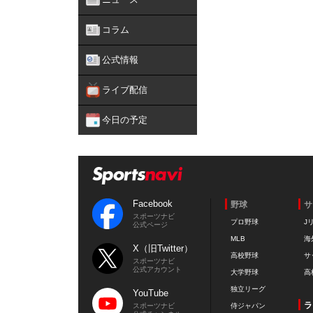
コラム
公式情報
ライブ配信
今日の予定
Facebook
野球
サ
スポーツナビ
プロ野球
J
公式ページ
MLB
海
X（旧Twitter）
高校野球
サ
スポーツナビ
公式アカウント
大学野球
高
独立リーグ
YouTube
ラ
スポーツナビ
侍ジャパン