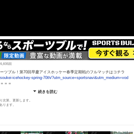
,835回
ーツブル！第70回早慶アイスホッケー春季定期戦のフルマッチはコチラ
live/soukei-icehockey-spring-70th/?utm_source=sportsnavi&utm_medium=vod
＝＝＝
続きを読む
ケー冬季定期戦はコチラ！
oukei-icehockey-winter-88th/
り次第、更新します。
あります。
実！
会1回戦から全試合無料配信中！
jp/koshien/?utm_source=sportsnavi&utm_medium=vod
イト、限定動画も公開中⚡️