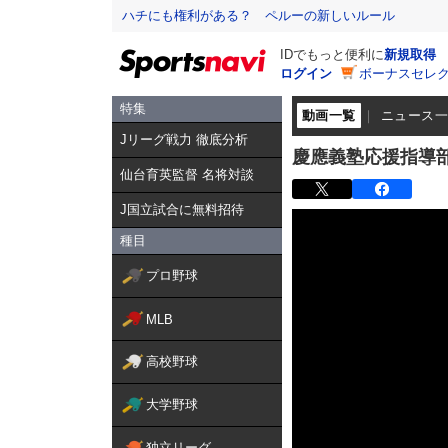
ハチにも権利がある？ ペルーの新しいルール
IDでもっと便利に
新規取得
ログイン
ボーナスセレク
特集
動画一覧
ニュース
Jリーグ戦力 徹底分析
慶應義塾応援指導
仙台育英監督 名将対談
J国立試合に無料招待
種目
プロ野球
MLB
高校野球
大学野球
独立リーグ