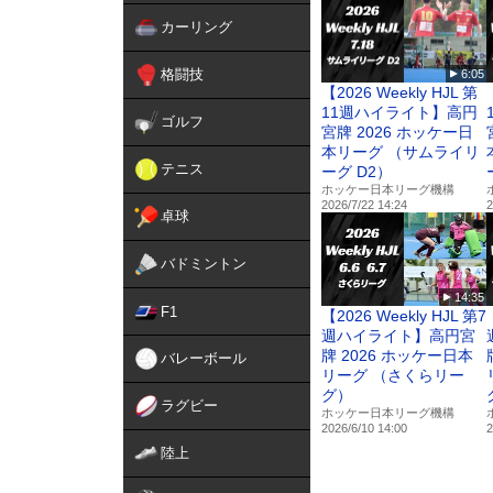
✔️アプリで観るならコチラ
カーリング
iOS：
https://apple.co/3N
Android：
https://bit.ly/3L
格闘技
6:05
【2026 Weekly HJL 第
11週ハイライト】⾼円
ゴルフ
宮牌 2026 ホッケー⽇
本リーグ （サムライリ
テニス
ーグ D2）
ホッケー日本リーグ機構
2026/7/22 14:24
2
卓球
バドミントン
14:35
F1
【2026 Weekly HJL 第7
週ハイライト】⾼円宮
牌 2026 ホッケー⽇本
バレーボール
リーグ （さくらリー
グ）
ラグビー
ホッケー日本リーグ機構
2026/6/10 14:00
2
陸上