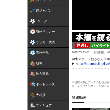
侍ジャパン
Jリーグ
海外サッカー
サッカー代表
高校年代
2025/7/9 23:00
視聴回数：476
学生スポーツ観るならスポ
競馬
▶
https://sportsbull.jp/
＝＝＝＝＝＝＝＝＝＝＝＝
地方競馬
第88回 早慶アイスホッ
https://sportsbull.jp/live/s
※視聴回数はデータの配信があ
ボートレース
※リンクは外部サイトの場合が
そのほかのコンテンツも充
大相撲
⚾️ 夏の高校野球 地方大
関連動画
▶
https://vk.sportsbull.
フィギュア
※見逃し動画、一部ハイラ