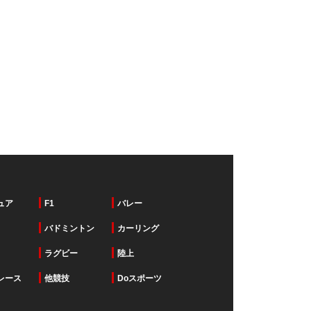
ュア
F1
バレー
バドミントン
カーリング
ラグビー
陸上
レース
他競技
Doスポーツ