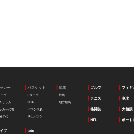
ッカー
バスケット
競馬
ゴルフ
フィギ
リーグ
Bリーグ
競馬
テニス
卓球
外サッカー
NBA
地方競馬
格闘技
大相撲
ッカー代表
バスケ代表
校年代
学生バスケ
NFL
ボート
イブ
toto