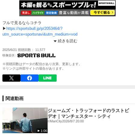
フルで見るならコチラ
▶
https://sportsbull.jp/p/2053464/?
utm_source=sportsnavi&utm_medium=vod
＝＝＝＝＝＝＝＝＝＝＝＝＝＝＝
続きを読む
2025/6/21
視聴回数
11,577
日本代表特集や最新サッカー情報はこちら
▶︎
https://sportsbull.jp/category/soccer/?
utm_source=sportsnavi&utm_medium=vod
※視聴回数はデータの配信があり次第、更新します。
※リンクは外部サイトの場合があります。
そのほかのコンテンツも充実！
⚾️ 夏の高校野球 地方大会1回戦から全試合無料配信中！
▶
https://vk.sportsbull.jp/koshien/?
utm_source=sportsnavi&utm_medium=vod
※見逃し動画、一部ハイライト、限定動画も！
関連動画
✔️アプリで観るならこちら
ジェームズ・トラッフォードのラストビ
iOS：
https://apple.co/3NLUv5d
デオ｜マンチェスター・シティ
Android：
https://bit.ly/3LCgRnC
©ManCity
2026/8/7 20:00
1:06