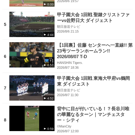
2026/8/6 19:57
0:33
甲子園大会 1回戦 聖隷クリストファ
ーvs佐野日大 ダイジェスト
5
朝日放送テレビ
2026/8/6 21:15
4:44
【1回裏】佐藤 センターへ一直線!! 第
23号ツーランホームラン!!
6
2026/08/07 T-D
HANSHIN Tigers.
0:57
2026/8/7 18:36
甲子園大会 1回戦 東海大甲府vs鶴岡
東 ダイジェスト
7
朝日放送テレビ
2026/8/7 11:30
4:52
背中に目が付いている！？長谷川唯
の華麗なるターン｜マンチェスタ
8
ー・シティ
©ManCity
0:59
2026/8/7 12:00