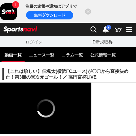
注目の速報や通知はアプリで
閉じる
sports
検索
通知
i
ログイン
ID新規取得
動画一覧
ニュース一覧
コラム一覧
公式情報一覧
【これは珍しい】佃颯太(横浜FCユース)が〇〇から直接決め
た！第3節の異次元ゴール！／ 高円宮杯LIVE