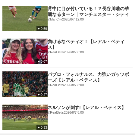
背中に目が付いている！？長谷川唯の華
麗なるターン｜マンチェスター・シティ
©ManCity
2026/8/7 12:00
0:59
負けるなベティオ！【レアル・ベティ
ス】
©RealBetis
2026/8/7 8:00
0:07
パブロ・フォルナルス、力強いガッツポ
ーズ【レアル・ベティス】
©RealBetis
2026/8/7 8:00
0:27
ネルソンが刺す!【レアル・ベティス】
©RealBetis
2026/8/7 8:00
0:33