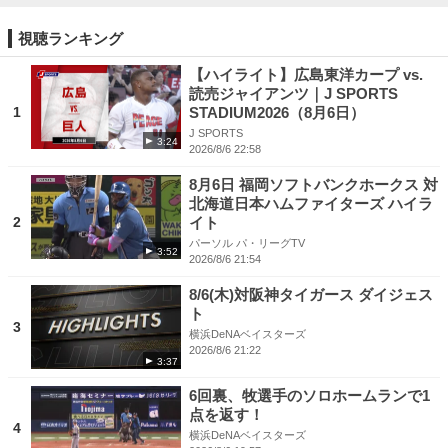
視聴ランキング
【ハイライト】広島東洋カープ vs.
読売ジャイアンツ｜J SPORTS
1
STADIUM2026（8月6日）
J SPORTS
3:24
2026/8/6 22:58
8月6日 福岡ソフトバンクホークス 対
北海道日本ハムファイターズ ハイラ
2
イト
パーソル パ・リーグTV
3:52
2026/8/6 21:54
8/6(木)対阪神タイガース ダイジェス
ト
3
横浜DeNAベイスターズ
2026/8/6 21:22
3:37
6回裏、牧選手のソロホームランで1
点を返す！
4
横浜DeNAベイスターズ