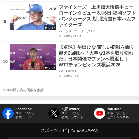
ファイターズ・上川畑大悟選手ヒー
ローインタビュー 8月6日 福岡ソフト
バンクホークス 対 北海道日本ハムフ
9
ァイターズ
2:47
パーソル パ・リーグTV
2026/8/6 21:53
【卓球】早田ひな 苦しい初戦を乗り
越え2回戦へ「大事な1本を取り切れ
た」日本開催でファンへ恩返し｜
10
WTTチャンピオンズ横浜2026
2:06
TV TOKYO
2026/8/6 9:00
※24時間以内の回数を集計
Facebook
X(旧Twitter)
YouTube
スポーツナビ
スポーツナビ
スポーツナビ
公式ページ
公式アカウント
公式チャンネル
スポーツナビ
Yahoo! JAPAN