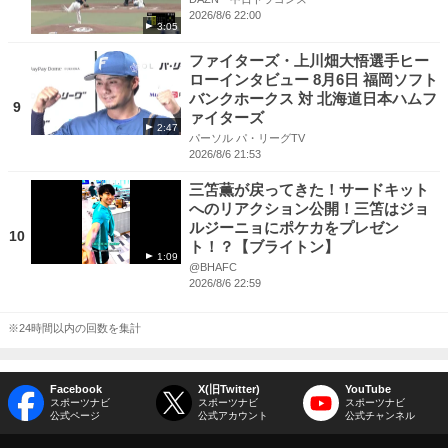
2026/8/6 22:00
3:05
ファイターズ・上川畑大悟選手ヒー
ローインタビュー 8月6日 福岡ソフト
バンクホークス 対 北海道日本ハムフ
9
ァイターズ
2:47
パーソル パ・リーグTV
2026/8/6 21:53
三笘薫が戻ってきた！サードキット
へのリアクション公開！三笘はジョ
ルジーニョにポケカをプレゼン
10
ト！？【ブライトン】
1:09
@BHAFC
2026/8/6 22:59
※24時間以内の回数を集計
Facebook
X(旧Twitter)
YouTube
スポーツナビ
スポーツナビ
スポーツナビ
公式ページ
公式アカウント
公式チャンネル