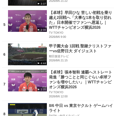
2026/8/6 21:22
3:37
【卓球】早田ひな 苦しい初戦を乗り
越え2回戦へ「大事な1本を取り切れ
た」日本開催でファンへ恩返し｜
5
WTTチャンピオンズ横浜2026
2:06
TV TOKYO
2026/8/6 9:00
甲子園大会 1回戦 聖隷クリストファ
ーvs佐野日大 ダイジェスト
6
朝日放送テレビ
2026/8/6 21:15
4:44
【卓球】張本智和 連覇へストレート
発進「勝つことと同じぐらい卓球フ
ァンを増やしたい」｜WTTチャンピ
7
オンズ横浜2026
2:35
TV TOKYO
2026/8/6 12:00
8/6 中日 vs 東京ヤクルト ゲームハイ
ライト
8
DAZN・中日ドラゴンズ