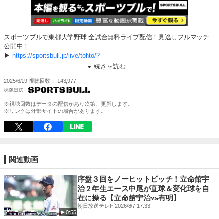
スポーツブルで東都大学野球 全試合無料ライブ配信！見逃しフルマッチ
公開中！
▶
https://sportsbull.jp/live/tohto/?
utm_source=sportsnavi&utm_medium=vod
続きを読む
＝＝＝＝＝＝＝＝＝＝＝＝＝＝＝
2025/6/19
視聴回数
143,977
そのほかのコンテンツも充実！
⚾️ 夏の高校野球 地方大会1回戦から全試合無料配信中！
※視聴回数はデータの配信があり次第、更新します。
▶
https://vk.sportsbull.jp/koshien/?
※リンクは外部サイトの場合があります。
utm_source=sportsnavi&utm_medium=vod
※見逃し動画、一部ハイライト、限定動画も！
⚾️野球最新情報
▶︎
https://sportsbull.jp/category/baseball/?
関連動画
utm_source=sportsnavi&utm_medium=vod
序盤３回をノーヒットピッチ！立命館宇
⚾️プロ野球速報
治２年生エース中尾が直球＆変化球を自
▶︎
https://sportsbull.jp/stats/npb/?
在に操る【立命館宇治vs有明】
utm_source=sportsnavi&utm_medium=vod
朝日放送テレビ
2026/8/7 17:33
0:55