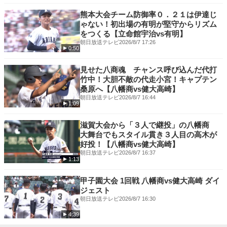
⚾️MLB速報
▶︎
https://sportsbull.jp/stats/mlb/?
熊本大会チーム防御率０．２１は伊達じ
utm_source=sportsnavi&utm_medium=vod
ゃない！初出場の有明が堅守からリズム
をつくる【立命館宇治vs有明】
✔️アプリで観るならこちら
朝日放送テレビ
2026/8/7 17:26
0:50
iOS：
https://apple.co/3NLUv5d
Android：
https://bit.ly/3LCgRnC
見せた八商魂 チャンス呼び込んだ代打
竹中！大胆不敵の代走小宮！キャプテン
桑原へ【八幡商vs健大高崎】
朝日放送テレビ
2026/8/7 16:44
1:09
滋賀大会から「３人で継投」の八幡商
大舞台でもスタイル貫き３人目の高木が
好投！【八幡商vs健大高崎】
朝日放送テレビ
2026/8/7 16:37
1:13
甲子園大会 1回戦 八幡商vs健大高崎 ダイ
ジェスト
朝日放送テレビ
2026/8/7 16:30
4:39