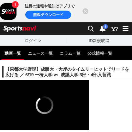
注目の速報や通知はアプリで
閉じる
sports
検索
通知
i
ログイン
ID新規取得
動画一覧
ニュース一覧
コラム一覧
公式情報一覧
【東都大学野球】成蹊大・大岸のタイムリーヒットでリードを
広げる ／ 6/19 一橋大学 vs. 成蹊大学 3部・4部入替戦