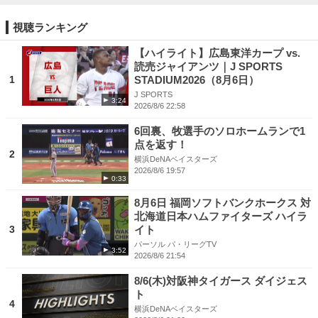
視聴ランキング
【ハイライト】広島東洋カープ vs.
読売ジャイアンツ｜J SPORTS
1
STADIUM2026（8月6日）
J SPORTS
3:24
2026/8/6 22:58
6回裏、牧選手のソロホームランで1
点を返す！
2
横浜DeNAベイスターズ
2026/8/6 19:57
0:33
8月6日 福岡ソフトバンクホークス 対
北海道日本ハムファイターズ ハイラ
3
イト
パーソル パ・リーグTV
3:52
2026/8/6 21:54
8/6(木)対阪神タイガース ダイジェス
ト
4
横浜DeNAベイスターズ