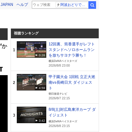
! JAPAN
ヘルプ
阿波おどりで不適切な動画
検索
視聴ランキング
12回裏、筒香選手がレフト
ずか
スタンドへソロホームラン
1
を放ちサヨナラ勝ち！
0:28
横浜DeNAベイスターズ
2026/8/8 23:00
甲子園大会 1回戦 立正大淞
南vs長崎日大 ダイジェス
2
ト
4:59
朝日放送テレビ
2026/8/7 22:15
8/8(土)対広島東洋カープ ダ
イジェスト
3
3:42
横浜DeNAベイスターズ
2026/8/8 23:15