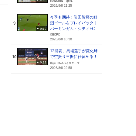
4:48
HANSHIN Tigers.
プリン
2026/8/8 21:25
今季も期待！岩田智輝の鮮
烈ゴールをプレイバック |
9
バーミンガム・シティFC
0:19
©BCFC
2026/8/8 18:30
12回表、馬場選手が変化球
で空振り三振に仕留める！
10
0:12
横浜DeNAベイスターズ
2026/8/8 22:58