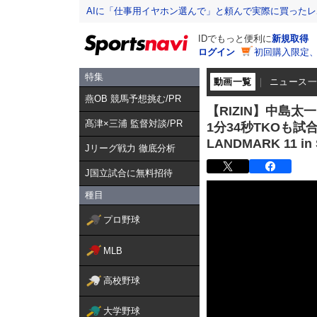
AIに「仕事用イヤホン選んで」と頼んで実際に買った
IDでもっと便利に
新規取得
ログイン
初回購入限定
特集
動画一覧
ニュース
燕OB 競馬予想挑む/PR
【RIZIN】中島
髙津×三浦 監督対談/PR
1分34秒TKOも試
LANDMARK 11 in
Jリーグ戦力 徹底分析
J国立試合に無料招待
種目
プロ野球
MLB
高校野球
大学野球