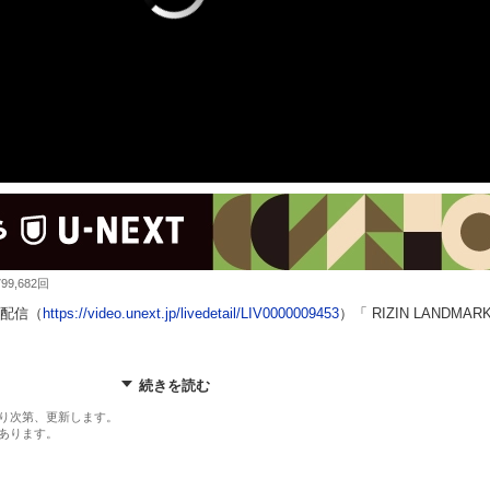
9,682回
イブ配信（
https://video.unext.jp/livedetail/LIV0000009453
）「 RIZIN LANDMARK
続きを読む
フ vs. 木村柊也
西川大和
り次第、更新します。
あります。
フ vs. 新居すぐる
鈴木博昭
ック vs. SASUKE