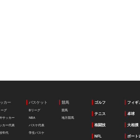
ッカー
バスケット
競馬
ゴルフ
フィギ
リーグ
Bリーグ
競馬
テニス
卓球
外サッカー
NBA
地方競馬
格闘技
大相撲
ッカー代表
バスケ代表
校年代
学生バスケ
NFL
ボート