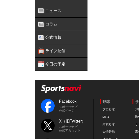
ニュース
コラム
公式情報
ライブ配信
今日の予定
Facebook
野球
サ
スポーツナビ
プロ野球
J
公式ページ
MLB
海
X（旧Twitter）
高校野球
サ
スポーツナビ
公式アカウント
大学野球
高