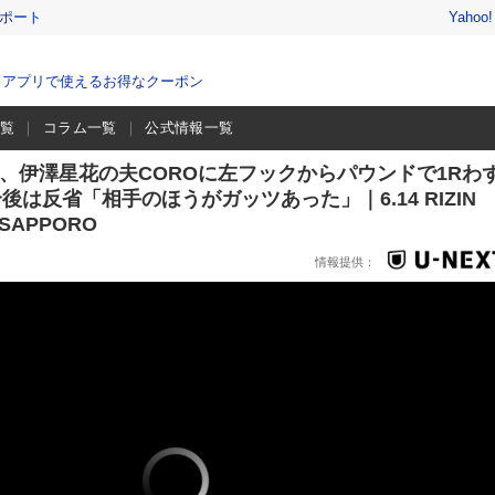
レポート
Yahoo
、アプリで使えるお得なクーポン
一覧
コラム一覧
公式情報一覧
太一、伊澤星花の夫COROに左フックからパウンドで1Rわ
合後は反省「相手のほうがガッツあった」｜6.14 RIZIN
 SAPPORO