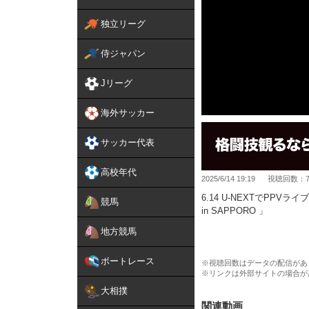
独立リーグ
侍ジャパン
Jリーグ
海外サッカー
サッカー代表
高校年代
2025/6/14 19:19
視聴回数：79
6.14 U-NEXTでPPVラ
競馬
in SAPPORO 」
地方競馬
↓対戦カード一覧
第15試合／ヴガール・ケラモ
ボートレース
第14試合／堀江圭功 vs. 
※視聴回数はデータの配信があ
※リンクは外部サイトの場合が
第13試合／イルホム・ノジモ
第12試合／山本空良 vs. 
大相撲
第11試合／ビクター・コレスニ
関連動画