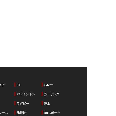
ュア
F1
バレー
バドミントン
カーリング
ラグビー
陸上
レース
他競技
Doスポーツ