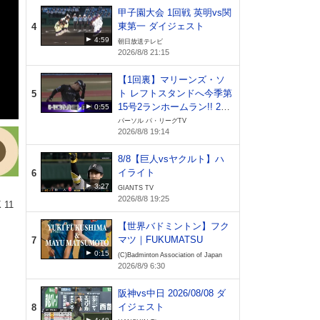
甲子園大会 1回戦 英明vs関
東第一 ダイジェスト
4
4:59
朝日放送テレビ
2026/8/8 21:15
【1回裏】マリーンズ・ソ
ト レフトスタンドへ今季第
5
15号2ランホームラン!! 202
0:55
6年8月8日 千葉ロッテマリ
パーソル パ・リーグTV
2026/8/8 19:14
ーンズ 対 オリックス・バ
ファローズ
8/8【巨人vsヤクルト】ハ
イライト
6
3:27
GIANTS TV
2026/8/8 19:25
 11
【世界バドミントン】フク
マツ｜FUKUMATSU
7
0:15
(C)Badminton Association of Japan
2026/8/9 6:30
阪神vs中日 2026/08/08 ダ
イジェスト
8