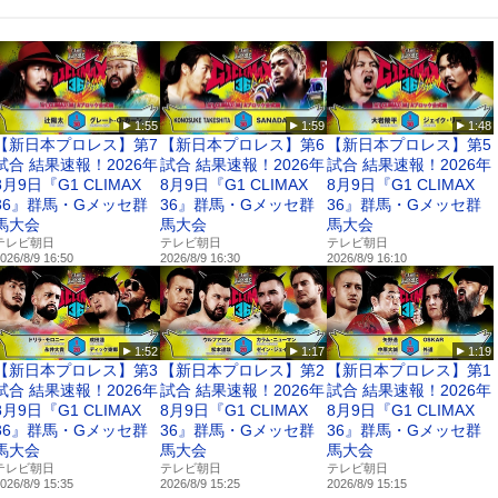
LD GP 2025 ヘビー級トーナメント 1回戦 アレクサンダー・ソルダトキン vs. 
鹿志村仁之介
vs. 荒東“怪獣キラー”英貴
RO
1:55
1:59
1:48
デ vs. 安藤達也
【新日本プロレス】第7
【新日本プロレス】第6
【新日本プロレス】第5
ファーパヤップ・GRABS
試合 結果速報！2026年
試合 結果速報！2026年
試合 結果速報！2026年
ザーシバーディン
8月9日『G1 CLIMAX
8月9日『G1 CLIMAX
8月9日『G1 CLIMAX
鵜澤悠也
36』群馬・Gメッセ群
36』群馬・Gメッセ群
36』群馬・Gメッセ群
山川賢誠
馬大会
馬大会
馬大会
試合／鈴木嵐士 vs. 早坂優瑠
テレビ朝日
テレビ朝日
テレビ朝日
026/8/9 16:50
2026/8/9 16:30
2026/8/9 16:10
試合／小林大希 vs. 森永ユキト
合／西島恭平 vs. 林修斗
合／成田佑希 vs. 能登崇
1:52
1:17
1:19
【新日本プロレス】第3
【新日本プロレス】第2
【新日本プロレス】第1
試合 結果速報！2026年
試合 結果速報！2026年
試合 結果速報！2026年
e/martial
8月9日『G1 CLIMAX
8月9日『G1 CLIMAX
8月9日『G1 CLIMAX
36』群馬・Gメッセ群
36』群馬・Gメッセ群
36』群馬・Gメッセ群
witter）
馬大会
馬大会
馬大会
t
テレビ朝日
テレビ朝日
テレビ朝日
026/8/9 15:35
2026/8/9 15:25
2026/8/9 15:15