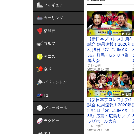
第10試合／RIZIN WOR
フィギュア
ス・アウンアラー
第9試合／後藤丈治 vs. 
カーリング
第8試合／シナ・カリミアン 
第7試合／ソルト vs. 万智
格闘技
第6試合／中島太一 vs. CO
1:31
第5試合／マゲラム・ガサンザ
【新日本プロレス】第8
第4試合／上野空大 vs. 
ゴルフ
試合 結果速報！2026年
第3試合／遠藤来生 vs. 
8月9日『G1 CLIMAX
第2試合／としぞう vs. 
36』群馬・Gメッセ群
テニス
第1試合／上野奏貴 vs. 
馬大会
OPENING FIGHT 第4
テレビ朝日
卓球
2026/8/9 17:20
2
OPENING FIGHT 第3
OPENING FIGHT 第2試
バドミントン
OPENING FIGHT 第1試
1:05
F1
【新日本プロレス】第4
▼U-NEXT【格闘技】
試合 結果速報！2026年
https://video.unext.jp/genr
バレーボール
8月1日『G1 CLIMAX
36』広島・広島サンプ
▼U-NEXT格闘技 公式X（旧T
ラグビー
ラザホール大会
https://x.com/UNEXT_figh
テレビ朝日
2026/8/9 15:50
2
陸上