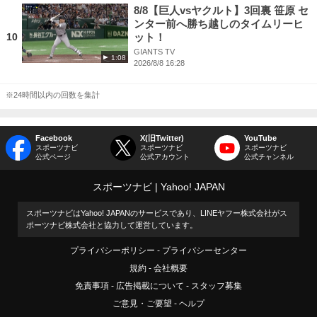
8/8【巨人vsヤクルト】3回裏 笹原 セ
ンター前へ勝ち越しのタイムリーヒ
10
ット！
GIANTS TV
1:08
2026/8/8 16:28
※24時間以内の回数を集計
Facebook
X(旧Twitter)
YouTube
スポーツナビ
スポーツナビ
スポーツナビ
公式ページ
公式アカウント
公式チャンネル
スポーツナビ
Yahoo! JAPAN
スポーツナビはYahoo! JAPANのサービスであり、LINEヤフー株式会社がス
ポーツナビ株式会社と協力して運営しています。
プライバシーポリシー
プライバシーセンター
規約
会社概要
免責事項
広告掲載について
スタッフ募集
ご意見・ご要望
ヘルプ