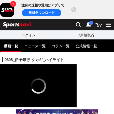
注目の速報や通知はアプリで
閉じる
sports
検索
通知
i
ログイン
ID新規取得
動画一覧
ニュース一覧
コラム一覧
公式情報一覧
0608_伊予銀行-タカギ_ハイライト