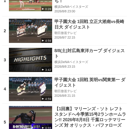
1
ち！
横浜DeNAベイスターズ
0:28
2026/8/8 23:00
甲子園大会 1回戦 立正大淞南vs長崎
日大 ダイジェスト
2
朝日放送テレビ
2026/8/7 22:15
4:59
8/8(土)対広島東洋カープ ダイジェス
ト
3
横浜DeNAベイスターズ
2026/8/8 23:15
3:42
甲子園大会 1回戦 英明vs関東第一 ダ
イジェスト
4
朝日放送テレビ
2026/8/8 21:15
4:59
【1回裏】マリーンズ・ソト レフト
スタンドへ今季第15号2ランホームラ
ン!! 2026年8月8日 千葉ロッテマリー
5
ンズ 対 オリックス・バファローズ
0:55