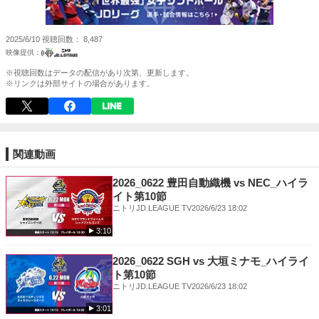
2025/6/10
視聴回数
8,487
※視聴回数はデータの配信があり次第、更新します。
※リンクは外部サイトの場合があります。
関連動画
2026_0622 豊田自動織機 vs NEC_ハイラ
イト第10節
ニトリJD.LEAGUE TV
2026/6/23 18:02
3:10
2026_0622 SGH vs 大垣ミナモ_ハイライ
ト第10節
ニトリJD.LEAGUE TV
2026/6/23 18:02
3:01