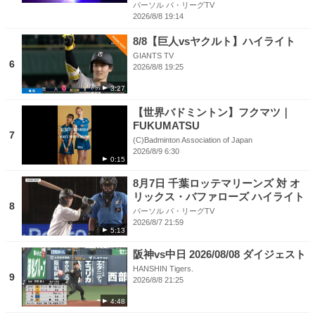
パーソル パ・リーグTV
2026/8/8 19:14
8/8【巨人vsヤクルト】ハイライト
GIANTS TV
6
2026/8/8 19:25
3:27
【世界バドミントン】フクマツ｜
FUKUMATSU
7
(C)Badminton Association of Japan
2026/8/9 6:30
0:15
8月7日 千葉ロッテマリーンズ 対 オ
リックス・バファローズ ハイライト
8
パーソル パ・リーグTV
2026/8/7 21:59
5:13
阪神vs中日 2026/08/08 ダイジェスト
HANSHIN Tigers.
9
2026/8/8 21:25
4:48