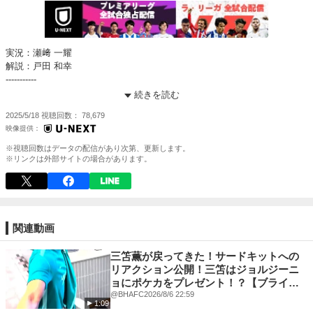
実況：瀬﨑 一耀
解説：戸田 和幸
-----------
U-NEXTにてサッカーに特化した『サッカーパック』販売中
続きを読む
2025/5/18
視聴回数
78,679
2つのリーグ戦を全試合配信
★プレミアリーグ【独占】
★ラ・リーガ 1部
※視聴回数はデータの配信があり次第、更新します。
※リンクは外部サイトの場合があります。
カップ戦も【独占】配信
★FAカップ
★コパ・デル・レイ
★FAコミュニティ・シールド
★スーペルコパ・デ・エスパーニャ
関連動画
三笘薫が戻ってきた！サードキットへの
リアクション公開！三笘はジョルジーニ
ョにポケカをプレゼント！？【ブライト
ン】
@BHAFC
2026/8/6 22:59
1:09