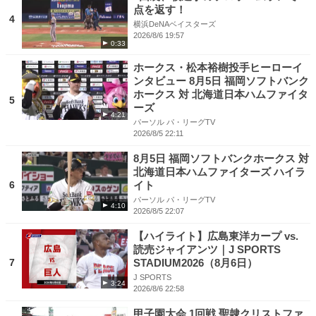
点を返す！
4
横浜DeNAベイスターズ
2026/8/6 19:57
0:33
ホークス・松本裕樹投手ヒーローイ
ンタビュー 8月5日 福岡ソフトバンク
ホークス 対 北海道日本ハムファイタ
5
ーズ
4:21
パーソル パ・リーグTV
2026/8/5 22:11
8月5日 福岡ソフトバンクホークス 対
北海道日本ハムファイターズ ハイラ
6
イト
パーソル パ・リーグTV
4:10
2026/8/5 22:07
【ハイライト】広島東洋カープ vs.
読売ジャイアンツ｜J SPORTS
7
STADIUM2026（8月6日）
J SPORTS
3:24
2026/8/6 22:58
甲子園大会 1回戦 聖隷クリストファ