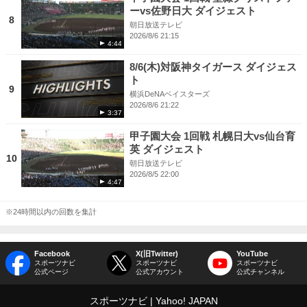
ーvs佐野日大 ダイジェスト
8
朝日放送テレビ
2026/8/6 21:15
4:44
8/6(木)対阪神タイガース ダイジェス
ト
9
横浜DeNAベイスターズ
2026/8/6 21:22
3:37
甲子園大会 1回戦 札幌日大vs仙台育
英 ダイジェスト
10
朝日放送テレビ
2026/8/5 22:00
4:47
※24時間以内の回数を集計
Facebook
X(旧Twitter)
YouTube
スポーツナビ
スポーツナビ
スポーツナビ
公式ページ
公式アカウント
公式チャンネル
スポーツナビ
Yahoo! JAPAN