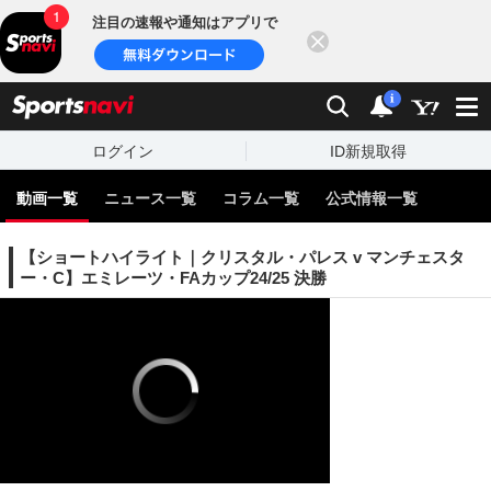
注目の速報や通知はアプリで
閉じる
sports
検索
通知
i
ログイン
ID新規取得
動画一覧
ニュース一覧
コラム一覧
公式情報一覧
【ショートハイライト｜クリスタル・パレス v マンチェスタ
ー・C】エミレーツ・FAカップ24/25 決勝