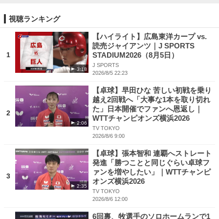
視聴ランキング
【ハイライト】広島東洋カープ vs.
読売ジャイアンツ｜J SPORTS
1
STADIUM2026（8月5日）
J SPORTS
3:18
2026/8/5 22:23
【卓球】早田ひな 苦しい初戦を乗り
越え2回戦へ「大事な1本を取り切れ
た」日本開催でファンへ恩返し｜
2
WTTチャンピオンズ横浜2026
2:06
TV TOKYO
2026/8/6 9:00
【卓球】張本智和 連覇へストレート
発進「勝つことと同じぐらい卓球フ
ァンを増やしたい」｜WTTチャンピ
3
オンズ横浜2026
2:35
TV TOKYO
2026/8/6 12:00
6回裏、牧選手のソロホームランで1