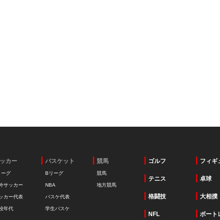
ッカー
バスケット
競馬
ゴルフ
フィギ
リーグ
Bリーグ
競馬
テニス
卓球
外サッカー
NBA
地方競馬
格闘技
大相撲
ッカー代表
バスケ代表
校年代
学生バスケ
NFL
ボート