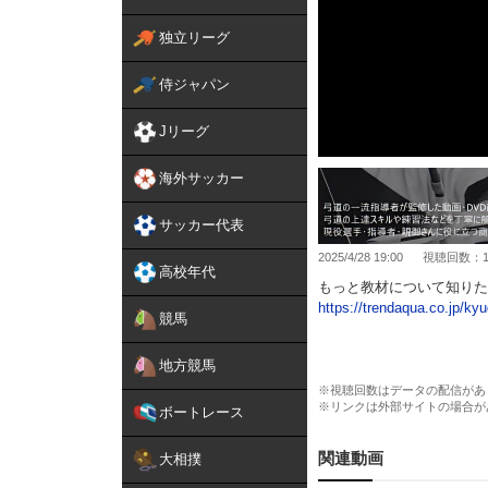
独立リーグ
侍ジャパン
Jリーグ
海外サッカー
サッカー代表
2025/4/28 19:00
視聴回数：10
高校年代
もっと教材について知りた
https://trendaqua.co.jp/ky
競馬
その他、教材については以
地方競馬
https://trendaqua.co.jp/pr
※視聴回数はデータの配信があ
※リンクは外部サイトの場合が
試合で結果が出ず悩んでい
ボートレース
本プログラムでは、弓道の
世界大会優勝者・小越智
関連動画
大相撲
正しい射形の習得法、緊