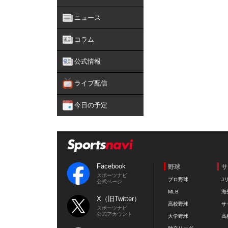
ニュース
コラム
公式情報
ライブ配信
今日の予定
Facebook
野球
サ
スポーツナビ
プロ野球
J
公式ページ
MLB
海
X（旧Twitter）
高校野球
サ
スポーツナビ
公式アカウント
大学野球
高