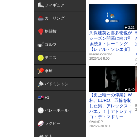
せ、初心者から上級者まで
フィギュア
設備不要で誰でも実践可能
カーリング
指導者プロフィール
2:21
小越 智就（おこし ともな
格闘技
久保建英と喜多壱也が
錬士五段
シーズン開幕に向け引
IT企業実業団 所属
き続きトレーニング！
ゴルフ
【レアル・ソシエダ】
経歴
©RealSociedad
テニス
2026/8/6 8:00
©
2
高校は、岐阜県立益田清風高等
卓球
大学は、弓道でトップクラス
全関東学生弓道選手権大会
東西学生弓道選抜対抗試合
バドミントン
全日本学生弓道王座決定戦
0:40
【史上唯一の偉業】W
社会人では、実業団の富士
F1
杯、EURO、五輪を制
第74回全日本弓道遠的選
した男、アレックス・
第4回世界弓道大会で優勝
2
バレーボール
バエナ！｜アトレティ
大学弓道でトップクラスの
コ・デ・マドリー
ーム157名が参加した第
©️AtletiJP
ラグビー
2026/7/30 8:00
陸上