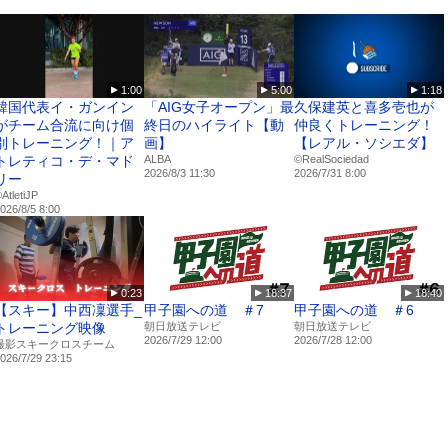
対応。
な3ステップで、あなたの弓道が変わります！
1:00
5:00
1:18
り）
韓国代表イ・ガンイン
「AIG女子オープン」最
久保建英と喜多壱也が
がチーム合流に向け個
終日のハイライト【動
仲良くトレーニング！
別トレーニング！｜ア
画】
【レアル・ソシエダ】
トレティコ・デ・マド
ALBA
©RealSociedad
2026/8/3 11:30
2026/7/31 8:00
リー
️AtletiJP
026/8/5 8:00
学校弓道部 (2013年度～2015年度)に所属
の実績を誇る強豪の法政大学弓道部に所属 (2016年度～2019年度)
では個人戦・団体戦ともに優勝
では2度の優勝に貢献
では3年連続優勝し、最優秀選手賞にも選ばれている
0:23
18:37
18:40
【スキー】中西凜選手_
甲子園への道 ＃7
甲子園への道 ＃6
通弓道部に所属
トレーニング映像
朝日放送テレビ
朝日放送テレビ
手権大会で2位
2026/7/29 12:00
2026/7/28 12:00
撮影スキークロスチーム
026/7/29 23:15
実績を誇る強豪である法政大学弓道部出身。国際弓道連盟加盟25カ国・地域3
４回世界弓道大会において優勝を飾っている。