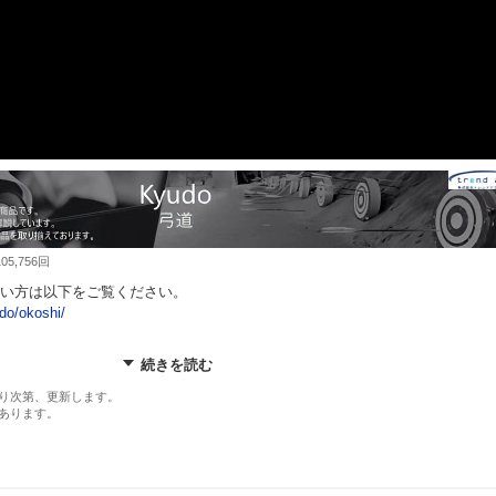
5,756回
い方は以下をご覧ください。
udo/okoshi/
下をご覧ください
続きを読む
oduct/kyudo/
り次第、更新します。
あります。
ませんか？
射形を安定させ、的中率を劇的に向上させる方法を解説。
就先生が監修し、短期間で効果を実感できる再現性の高い練習法を伝授します
張を味方にするメンタル強化術、試合を想定した実践的トレーニングを組み合