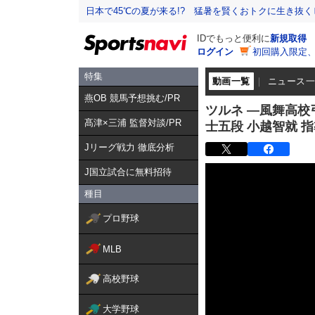
日本で45℃の夏が来る!? 猛暑を賢くおトクに生き抜く
IDでもっと便利に
新規取得
ログイン
初回購入限定
特集
動画一覧
ニュース
燕OB 競馬予想挑む/PR
ツルネ ―風舞高校
髙津×三浦 監督対談/PR
士五段 小越智就
Jリーグ戦力 徹底分析
J国立試合に無料招待
種目
プロ野球
MLB
高校野球
大学野球