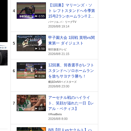
【1回裏】マリーンズ・ソ
ト レフトスタンドへ今季第
4
15号2ランホームラン!! 202
0:55
6年8月8日 千葉ロッテマリ
パーソル パ・リーグTV
2026/8/8 19:14
ーンズ 対 オリックス・バ
ファローズ
甲子園大会 1回戦 英明vs関
東第一 ダイジェスト
5
4:59
朝日放送テレビ
2026/8/8 21:15
12回裏、筒香選手がレフト
スタンドへソロホームラン
6
を放ちサヨナラ勝ち！
0:28
横浜DeNAベイスターズ
2026/8/8 23:00
アーセナル戦のハイライ
ト、笑顔が溢れた一日【レ
7
アル・ベティス】
0:57
©RealBetis
2026/8/8 8:00
。
わ
8/8【巨人vsヤクルト】ハ