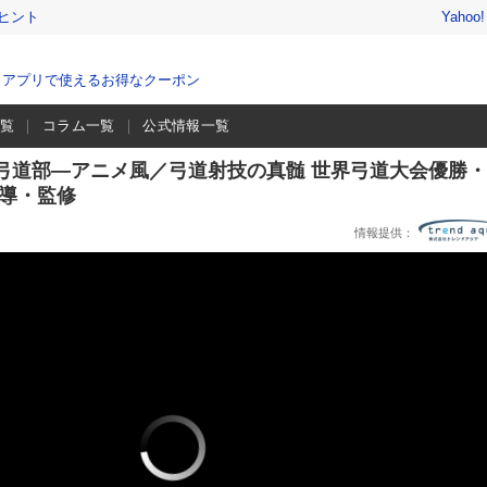
ヒント
Yahoo
、アプリで使えるお得なクーポン
一覧
コラム一覧
公式情報一覧
弓道部―アニメ風／弓道射技の真髄 世界弓道大会優勝
 指導・監修