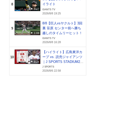
イライト
8
3:27
GIANTS TV
2026/8/8 19:25
8/8【巨人vsヤクルト】3回
裏 笹原 センター前へ勝ち
9
越しのタイムリーヒット！
1:08
GIANTS TV
2026/8/8 16:28
【ハイライト】広島東洋カ
ープ vs. 読売ジャイアンツ
10
｜J SPORTS STADIUM20
3:24
26（8月6日）
J SPORTS
2026/8/6 22:58
6チ