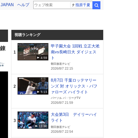
! JAPAN
ヘルプ
指原千夏
検索
視聴ランキング
甲子園大会 1回戦 立正大淞
・錬
南vs長崎日大 ダイジェス
1
ト
4:59
朝日放送テレビ
2026/8/7 22:15
8月7日 千葉ロッテマリー
ンズ 対 オリックス・バフ
2
ァローズ ハイライト
5:13
パーソル パ・リーグTV
2026/8/7 21:59
大会第3日 デイリーハイ
ライト
3
11:30
朝日放送テレビ
2026/8/7 22:54