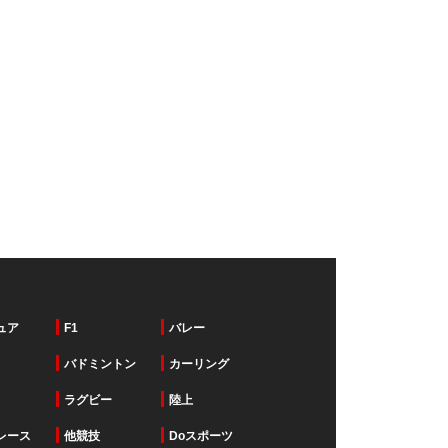
ュア
F1
バレー
バドミントン
カーリング
ラグビー
陸上
レース
他競技
Doスポーツ