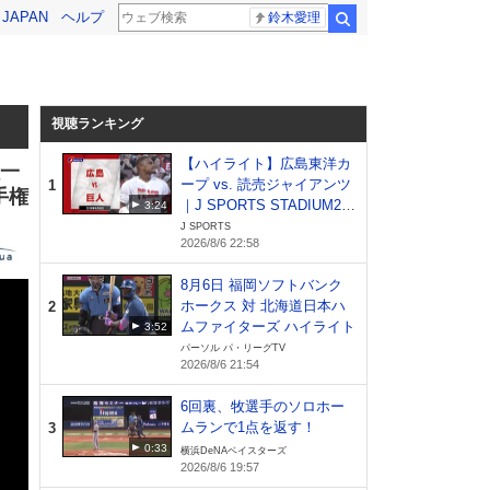
! JAPAN
ヘルプ
鈴木愛理
検索
視聴ランキング
【ハイライト】広島東洋カ
桂一
ープ vs. 読売ジャイアンツ
1
手権
｜J SPORTS STADIUM20
3:24
26（8月6日）
J SPORTS
2026/8/6 22:58
8月6日 福岡ソフトバンク
ホークス 対 北海道日本ハ
2
ムファイターズ ハイライト
3:52
パーソル パ・リーグTV
2026/8/6 21:54
6回裏、牧選手のソロホー
ムランで1点を返す！
3
0:33
横浜DeNAベイスターズ
2026/8/6 19:57