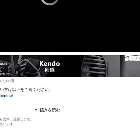
7,335回
い方は以下をご覧ください。
himoto/
下をご覧ください
続きを読む
oduct/kendo/
り次第、更新します。
あります。
の発想からの剣道上達法」は、剣道の上達に悩む多くの剣士に向けた画期的
率的な稽古法や高度な技術、そしてメンタルの強化を中心に据えた独自の方
官との試合に勝ちたい剣士や昇段審査に挑戦する方、限られた稽古時間で効