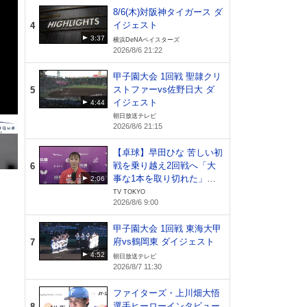
8/6(木)対阪神タイガース ダ
イジェスト
4
3:37
横浜DeNAベイスターズ
2026/8/6 21:22
甲子園大会 1回戦 聖隷クリ
ストファーvs佐野日大 ダ
5
イジェスト
4:44
朝日放送テレビ
2026/8/6 21:15
【卓球】早田ひな 苦しい初
戦を乗り越え2回戦へ「大
6
事な1本を取り切れた」日
2:06
本開催でファンへ恩返し｜
TV TOKYO
2026/8/6 9:00
WTTチャンピオンズ横浜20
26
甲子園大会 1回戦 東海大甲
府vs鶴岡東 ダイジェスト
7
4:52
朝日放送テレビ
2026/8/7 11:30
な教
法論
ファイターズ・上川畑大悟
率よ
選手ヒーローインタビュー
8