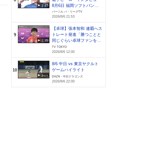
8月6日 福岡ソフトバンク
2:47
ホークス 対 北海道日本ハ
パーソル パ・リーグTV
す。
2026/8/6 21:53
ムファイターズ
・三
ま
【卓球】張本智和 連覇へス
てい
トレート発進「勝つことと
9
同じぐらい卓球ファンを増
2:35
やしたい」｜WTTチャンピ
TV TOKYO
の中
2026/8/6 12:00
オンズ横浜2026
調さ
に対
8/6 中日 vs 東京ヤクルト
ゲームハイライト
10
3:05
DAZN・中日ドラゴンズ
最大
2026/8/6 22:00
、剣