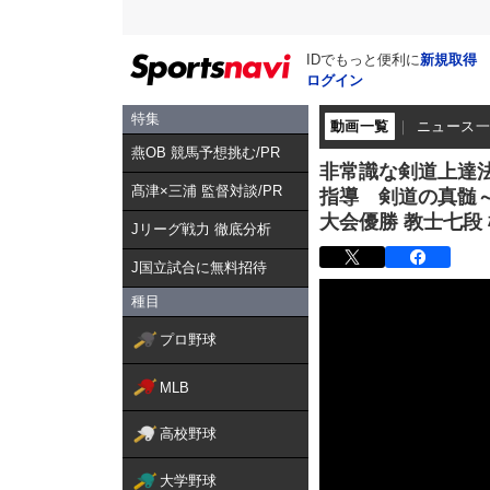
IDでもっと便利に
新規取得
ログイン
特集
動画一覧
ニュース
燕OB 競馬予想挑む/PR
非常識な剣道上達法
髙津×三浦 監督対談/PR
指導 剣道の真髄
大会優勝 教士七段 橋本
Jリーグ戦力 徹底分析
J国立試合に無料招待
種目
プロ野球
MLB
高校野球
大学野球