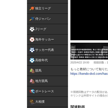
独立リーグ
侍ジャパン
Jリーグ
海外サッカー
サッカー代表
高校年代
2025/4/22 19:00
視聴回数：10
もっと教材について知りた
競馬
https://kendo-dvd.com/has
地方競馬
その他、教材については以
https://trendaqua.co.jp/pr
ボートレース
※視聴回数はデータの配信があ
※リンクは外部サイトの場合が
橋本教士七段監修の「逆転
材です。この教材では、効
大相撲
が解説されています。警察
関連動画