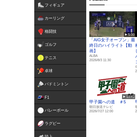
く上達したい方にとって、
フィギュア
橋本教士は、長年の実績と
カーリング
この教材では、素振りや切
度攻めの極意、さらには
格闘技
た、年齢や体力に関係なく
5:00
ます。
「AIG女子オープン」最
ゴルフ
終日のハイライト【動
橋本教士の指導を受けた多
画】
で「縁を切らない」姿勢や
ALBA
テニス
2026/8/3 11:30
れています。この教材は、
する新たな視点と深い理解
©
卓球
2
さらに、橋本教士の教えは
バドミントン
の効果を引き出す工夫が詰
道をさらに深く楽しむため
18:41
F1
甲子園への道 ＃5
指導者プロフィール
朝日放送テレビ
バレーボール
2026/7/27 12:00
2
教士七段
橋本桂一
ラグビー
埼玉県出身。教士七段。
陸上
祖父が始めた自宅敷地内に