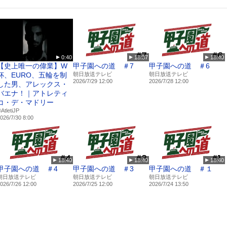
具体的かつ実践的な内容が特徴です。
経験をもとに、初心者から上級者まで対応できる実用的な指導を行っていま
り返し、ギャロップステップといった基本技術から、試合で役立つ二度攻め
「観見の目付」の訓練やメンタル強化の方法まで幅広くカバーされています。
取り組める点も特徴で、剣道キャリアの長期的な向上を目指す指導がなされ
0:40
18:37
18:40
【史上唯一の偉業】W
甲子園への道 ＃7
甲子園への道 ＃6
杯、EURO、五輪を制
朝日放送テレビ
朝日放送テレビ
くの剣士は、技術面だけでなく精神面でも大きな成長を遂げています。稽古
2026/7/29 12:00
2026/7/28 12:00
した男、アレックス・
、技術の具体的な言語化を通じて、曖昧だった部分が明確化されることが強
バエナ！｜アトレティ
剣道の本質に触れる内容であり、試合での結果に直結するだけでなく、剣道
コ・デ・マドリー
を得ることができるものです。
️AtletiJP
026/7/30 8:00
、社会人剣士として活躍する彼自身の経験を基にしており、限られた時間で
まっています。この教材を通じて、剣士としての技術と精神を総合的に磨き
の新しい道を切り開くことができるでしょう。
18:40
18:40
18:40
甲子園への道 ＃4
甲子園への道 ＃3
甲子園への道 ＃１
朝日放送テレビ
朝日放送テレビ
朝日放送テレビ
026/7/26 12:00
2026/7/25 12:00
2026/7/24 13:50
ある道場、剣誠館橋本道場で5歳の時に竹刀を握る。