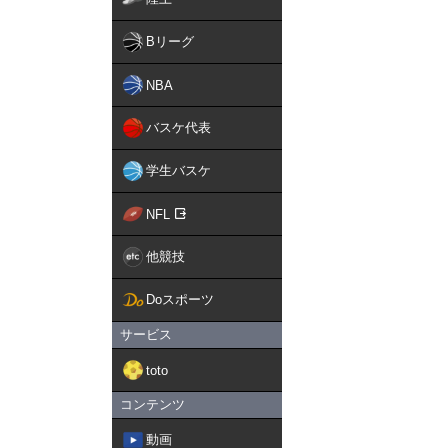
京北中学・高校（東京）か
大学卒業後、実業団の強豪
Bリーグ
2012年、埼玉県から民
NBA
権大会にてベスト8進出、
2016年、全日本都道府
バスケ代表
2018年、全日本選抜剣
2023年、全日本剣道選
学生バスケ
主な戦績には、全日本選手
本東西対抗大会出場4回、国
NFL
実業団大会準優勝、関東実
る。
他競技
2003年から2006年まで
Doスポーツ
警察官の圧倒的な稽古量に
ていくうちに、対人競技と
サービス
稽古法、練習法、メンタル
ーマンス向上を求める。長
toto
コンテンツ
動画