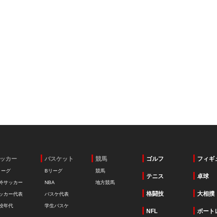
ッカー
バスケット
競馬
ゴルフ
フィギ
リーグ
Bリーグ
競馬
テニス
卓球
外サッカー
NBA
地方競馬
格闘技
大相撲
ッカー代表
バスケ代表
校年代
学生バスケ
NFL
ボート