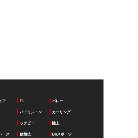
ュア
F1
バレー
バドミントン
カーリング
ラグビー
陸上
レース
他競技
Doスポーツ