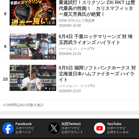
最速試打！スリクソン ZXi RKT は歴
代最高の性能！ カリスマフィッタ
8
ー鹿又芳典氏が絶賛！
GEW 月刊ゴルフ用品界
12:35
2026/8/5 10:00
8月4日 千葉ロッテマリーンズ 対 埼
玉西武ライオンズ ハイライト
9
パーソル パ・リーグTV
2026/8/4 21:53
5:18
8月5日 福岡ソフトバンクホークス 対
北海道日本ハムファイターズ ハイラ
10
イト
パーソル パ・リーグTV
4:10
2026/8/5 22:07
※24時間以内の回数を集計
Facebook
X(旧Twitter)
YouTube
スポーツナビ
スポーツナビ
スポーツナビ
公式ページ
公式アカウント
公式チャンネル