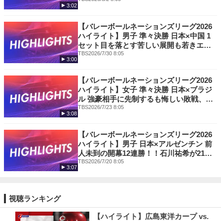
の末に敗れた日本、2大会ぶりのメダルを
3:02
かけスロベニアとの3位決定戦へ！
【バレーボールネーションズリーグ2026
ハイライト】男子 準々決勝 日本×中国 1
セット目を落とす苦しい展開も若きエー
ス髙橋藍が両チーム最多21得点の大活躍
TBS
2026/7/30 8:05
3:00
で逆転勝利！日本ベスト４進出でメダル
へ王手！
【バレーボールネーションズリーグ2026
ハイライト】女子 準々決勝 日本×ブラジ
ル 強豪相手に先制するも悔しい敗戦、惜
しくも4強入りを逃したが世界ランク2位
TBS
2026/7/23 8:05
3:08
相手に奮闘！
【バレーボールネーションズリーグ2026
ハイライト】男子 日本×アルゼンチン 前
人未到の開幕12連勝！！石川祐希が21得
点で快勝！目指すはメダル獲得、次は中
TBS
2026/7/20 8:05
3:07
国と激突！
視聴ランキング
【ハイライト】広島東洋カープ vs.