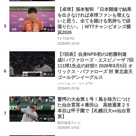
【卓球】張本智和 「日本開催で結果
を出さなければ卓球ファンも増えな
いと思う。全てを賭ける気持ちで頑
5
張りたい」｜WTTチャンピオンズ横
5:42
浜2026
TV TOKYO
2026/8/5 10:20
【7回表】自身NPB初の2桁勝利達
成!! バファローズ・エスピノーザ 7回
111球1失点の好投!! 2026年8月5日 オ
6
リックス・バファローズ 対 東北楽天
0:25
ゴールデンイーグルス
パーソル パ・リーグTV
2026/8/5 20:56
驚愕の大会第１号！風を味方につけ
た仙台育英４番田山 高校通算２５
本目は甲子園で【札幌日大vs仙台育
7
英】
0:53
朝日放送テレビ
2026/8/5 19:52